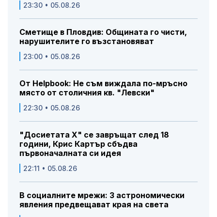
23:30 • 05.08.26
Сметище в Пловдив: Общината го чисти,
нарушителите го възстановяват
23:00 • 05.08.26
От Helpbook: Не съм виждала по-мръсно
място от столичния кв. "Левски"
22:30 • 05.08.26
"Досиетата Х" се завръщат след 18
години, Крис Картър сбъдва
първоначалната си идея
22:11 • 05.08.26
В социалните мрежи: 3 астрономически
явления предвещават края на света