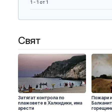
1 - 1 от 1
Свят
Затягат контрола по
Пожари 
плажовете в Халкидики, има
Балканит
арести
горещини