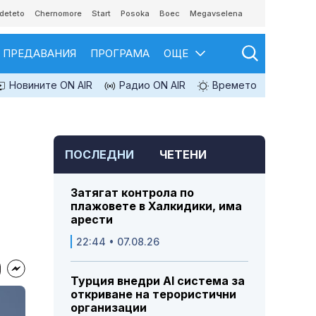
deteto
Chernomore
Start
Posoka
Boec
Megavselena
ПРЕДАВАНИЯ
ПРОГРАМА
ОЩЕ
Новините ON AIR
Радио ON AIR
Времето
ПОСЛЕДНИ
ЧЕТЕНИ
Затягат контрола по
плажовете в Халкидики, има
арести
22:44 • 07.08.26
Турция внедри AI система за
откриване на терористични
организации