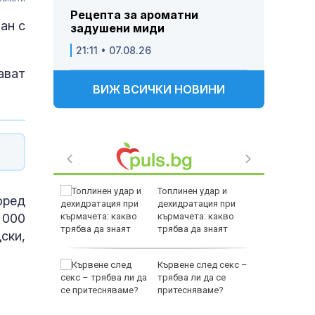
Рецепта за ароматни
ан с
задушени миди
21:11 • 07.08.26
ават
ВИЖ ВСИЧКИ НОВИНИ
Топлинен удар и
оред
родава
дехидратация при
 000
ат за 22
кърмачета: какво
трябва да знаят
ски,
родителите
зни -
Кървене след секс –
ои за
трябва ли да се
притесняваме?