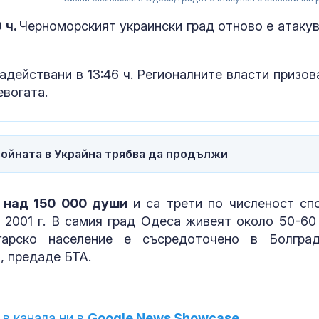
 ч.
Черноморският украински град отново е атакув
адействани в 13:46 ч. Регионалните власти призов
евогата.
 войната в Украйна трябва да продължи
Една от 36: На
т над 150 000 души
и са трети по численост сп
Острова се п
 2001 г. В самия град Одеса живеят около 50-60
Lada Niva уник
хил. паунда
гарско население е съсредоточено в Болград
, предаде БТА.
Венера във Ве
какво предст
зодиите?
 в канала ни в
Google News Showcase.