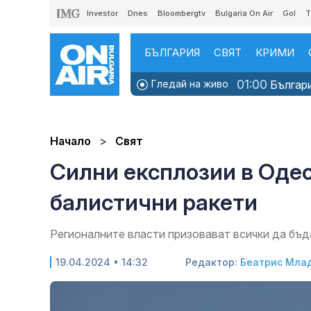
Investor
Dnes
Bloombergtv
Bulgaria On Air
Gol
T
БЪЛГАРИЯ
СВЯТ
КРИМИ
01:00
Гледай на живо
Българи
Начало
Свят
Силни експлозии в Одеса
балистични ракети
Регионалните власти призовават всички да бъд
19.04.2024 • 14:32
Редактор:
Беатрис Мла