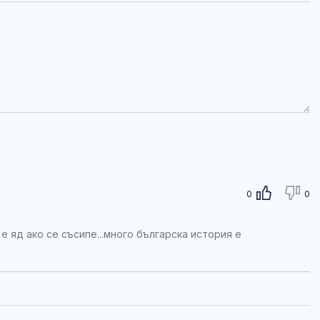
0
0
е яд ако се съсипе...много българска история е