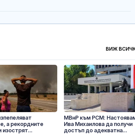
ВИЖ ВСИЧ
изпепеляват
МВнР към РСМ: Настоява
е, а рекордните
Ива Михаилова да получи
 изострят...
достъп до адекватна...