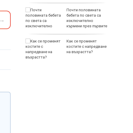
и
Почти половината
ловдив с
бебета по света са
→
изключително
кърмени през първите
шест месеца
на Русия
Как се променят
ите игри
костите с напредване
е на
на възрастта?
анкции