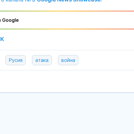
Левски побед
Локомотив П
 Google
2:0
УК
Завръщането 
на Олимпийск
е подкопаван
глобалните с
Русия
атака
война