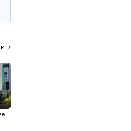
КИ
ме