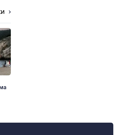
КИ
има