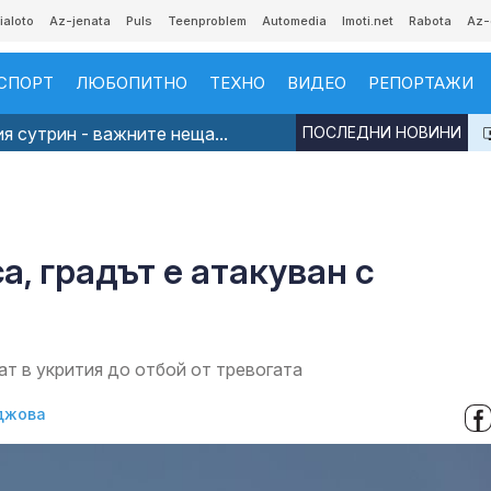
ialoto
Az-jenata
Puls
Teenproblem
Automedia
Imoti.net
Rabota
Az-
СПОРТ
ЛЮБОПИТНО
ТЕХНО
ВИДЕО
РЕПОРТАЖИ
я сутрин - важните неща...
ПОСЛЕДНИ НОВИНИ
, градът е атакуван с
ат в укрития до отбой от тревогата
джова