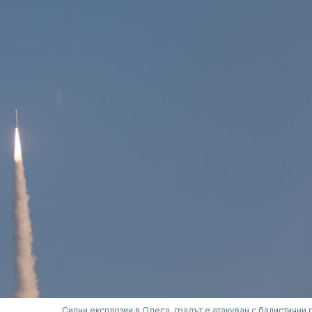
Силни експлозии в Одеса, градът е атакуван с балистични 