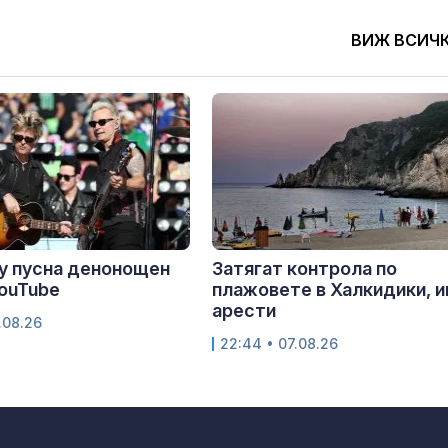
ВИЖ ВСИЧ
y пусна денонощен
Затягат контрола по
YouTube
плажовете в Халкидики, 
арести
.08.26
22:44 • 07.08.26