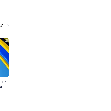
КИ
г.:
и