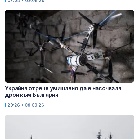
07:04 • 09.08.26
Украйна отрече умишлено да е насочвала
дрон към България
20:26 • 08.08.26