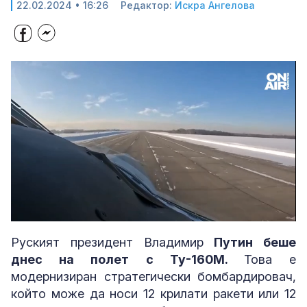
22.02.2024 • 16:26
Редактор:
Искра Ангелова
Loaded
:
Unmute
100.00%
Руският президент Владимир
Путин беше
днес на полет с Ту-160М.
Това е
модернизиран стратегически бомбардировач,
който може да носи 12 крилати ракети или 12