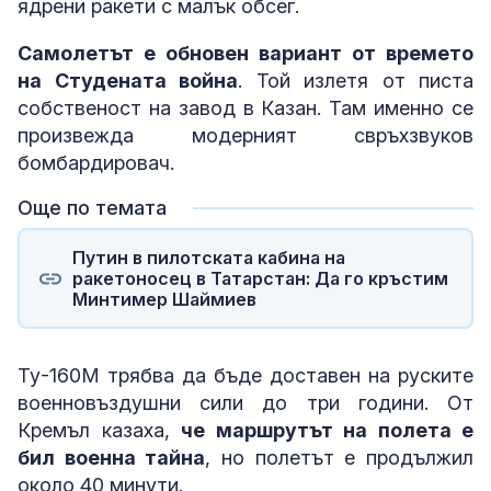
ядрени ракети с малък обсег.
Самолетът е обновен вариант от времето
на Студената война
. Той излетя от писта
собственост на завод в Казан. Там именно се
произвежда модерният свръхзвуков
бомбардировач.
Още по темата
Путин в пилотската кабина на
ракетоносец в Татарстан: Да го кръстим
Минтимер Шаймиев
Ту-160М трябва да бъде доставен на руските
военновъздушни сили до три години. От
Кремъл казаха,
че маршрутът на полета е
бил военна тайна
, но полетът е продължил
около 40 минути.