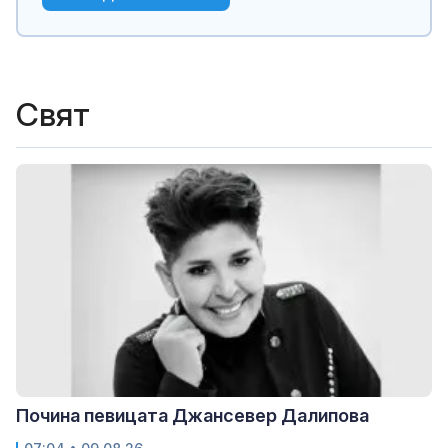
Свят
Почина певицата Джансевер Далипова