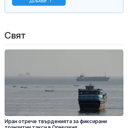
ДОБАВИ
Свят
Иран отрече твърденията за фиксирани
транзитни такси в Ормузкия...