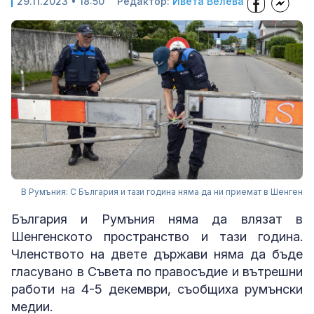
29.11.2023 • 18:50
Редактор:
Ивета Велева
В Румъния: С България и тази година няма да ни приемат в Шенген
България и Румъния няма да влязат в
Шенгенското пространство и тази година.
Членството на двете държави няма да бъде
гласувано в Съвета по правосъдие и вътрешни
работи на 4-5 декември, съобщиха румънски
медии.