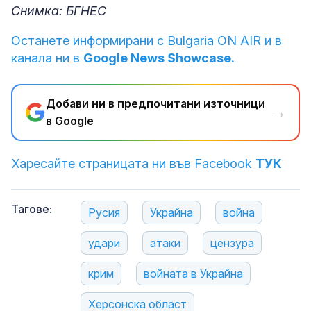
Снимка: БГНЕС
Останете информирани с Bulgaria ON AIR и в
канала ни в
Google News Showcase.
Добави ни в предпочитани източници
→
в Google
Харесайте страницата ни във Facebook
ТУК
Тагове:
Русия
Украйна
война
удари
атаки
цензура
крим
войната в Украйна
Херсонска област