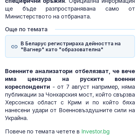
специфични оръжия
. Официална информация
ще бъде разпространявана само от
Министерството на отбраната.
Още по темата
В Беларус регистрираха дейността на
"Вагнер" като "образователна"
Военните анализатори отбелязват, че вече
има цензура на руските военни
кореспонденти
- от 7 август например, няма
публикации за Чонхарския мост, който свързва
Херсонска област с Крим и по който бяха
нанесени удари от Военновъздушните сили на
Украйна.
Повече по темата четете в
Investor.bg