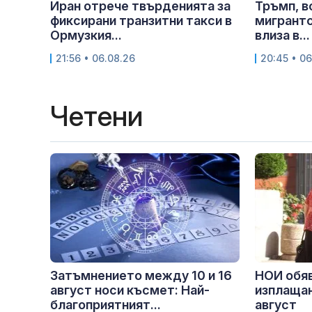
Иран отрече твърденията за
Тръмп, в
фиксирани транзитни такси в
мигрантс
Ормузкия...
влиза в...
21:56 • 06.08.26
20:45 • 06
Четени
Затъмнението между 10 и 16
НОИ обяв
август носи късмет: Най-
изплащан
благоприятният...
август