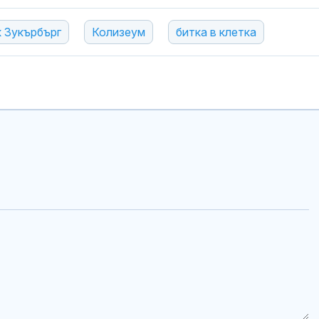
Как войните 
Иран и Украйн
 Зукърбърг
Колизеум
битка в клетка
превърнаха в
енергиен шок
Меган Маркъл
бански в басе
ЧРД