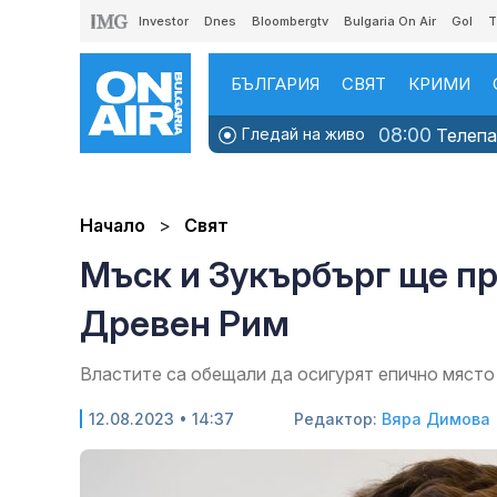
Investor
Dnes
Bloombergtv
Bulgaria On Air
Gol
T
БЪЛГАРИЯ
СВЯТ
КРИМИ
08:00
Гледай на живо
Телепаз
Начало
Свят
Мъск и Зукърбърг ще пр
Древен Рим
Властите са обещали да осигурят епично място 
12.08.2023 • 14:37
Редактор:
Вяра Димова