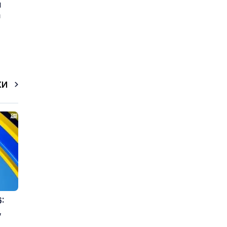
и
а
КИ
:
,