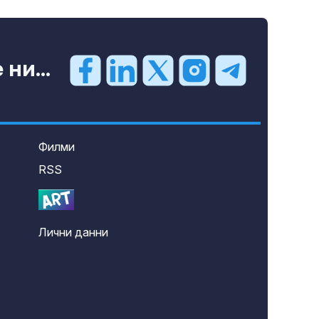
ни...
Филми
RSS
Лични данни