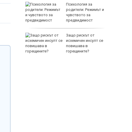
между
Психология за
а се
родители: Режимът и
 един
чувството за
предвидимост
EUR
 по
Защо рискът от
йна за
исхемичен инсулт се
повишава в
горещините?
800 EUR