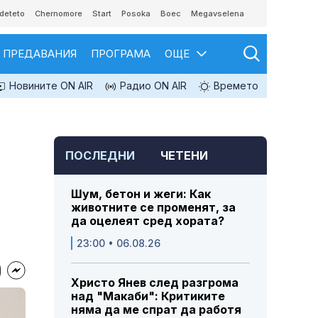
deteto
Chernomore
Start
Posoka
Boec
Megavselena
ПРЕДАВАНИЯ
ПРОГРАМА
ОЩЕ
Новините ON AIR
Радио ON AIR
Времето
ПОСЛЕДНИ
ЧЕТЕНИ
Шум, бетон и жеги: Как
животните се променят, за
да оцелеят сред хората?
23:00 • 06.08.26
Христо Янев след разгрома
над "Макаби": Критиките
няма да ме спрат да работя