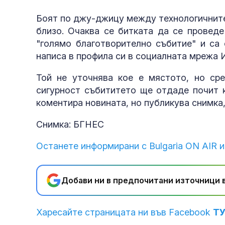
Боят по джу-джицу между технологичните
близо. Очаква се битката да се проведе
"голямо благотворително събитие" и са 
написа в профила си в социалната мрежа 
Той не уточнява кое е мястото, но ср
сигурност събититето ще отдаде почит к
коментира новината, но публикува снимка,
Снимка: БГНЕС
Останете информирани с Bulgaria ON AIR и
Добави ни в предпочитани източници в
Харесайте страницата ни във Facebook
Т