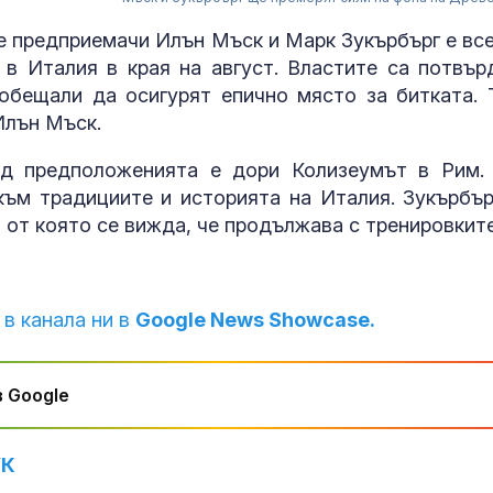
 предприемачи Илън Мъск и Марк Зукърбърг е все
 в Италия в края на август. Властите са потвър
обещали да осигурят епично място за битката. 
Илън Мъск.
ед предположенията е дори Колизеумът в Рим.
ъм традициите и историята на Италия. Зукърбър
 от която се вижда, че продължава с тренировките
За наказание:
в “месомелач
 в канала ни в
Google News Showcase.
руски войник
в рокля (ВИД
 Google
Китай тества 
опасни мисии:
щурмовите
хеликоптери 
УК
полети под радара