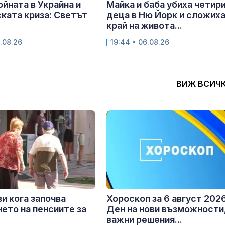
ойната в Украйна и
Майка и баба убиха четир
ката криза: Светът
деца в Ню Йорк и сложих
край на живота...
.08.26
19:44 • 06.08.26
ВИЖ ВСИЧ
и кога започва
Хороскоп за 6 август 2026
ето на пенсиите за
Ден на нови възможности
важни решения...