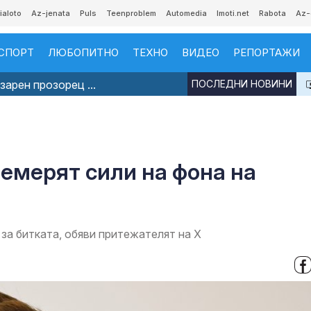
ialoto
Az-jenata
Puls
Teenproblem
Automedia
Imoti.net
Rabota
Az-
СПОРТ
ЛЮБОПИТНО
ТЕХНО
ВИДЕО
РЕПОРТАЖИ
арен прозорец ...
ПОСЛЕДНИ НОВИНИ
емерят сили на фона на
за битката, обяви притежателят на X