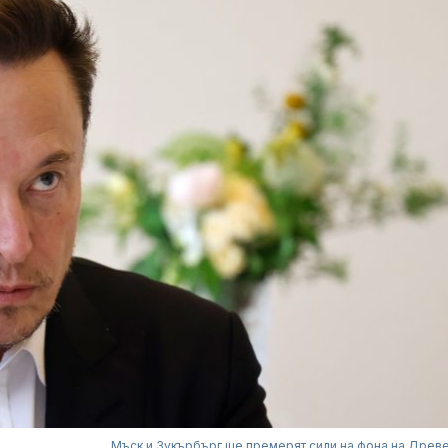
Мъск и Зукърбърг ще премерят сили на фона на Древ