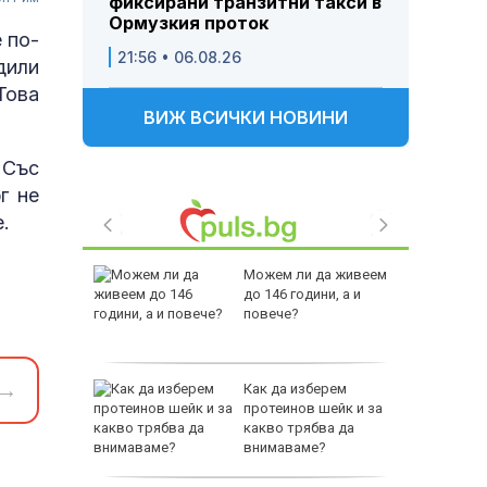
фиксирани транзитни такси в
Ормузкия проток
 по-
21:56 • 06.08.26
дили
Това
ВИЖ ВСИЧКИ НОВИНИ
 Със
г не
.
 Пратиха
Можем ли да живеем
ката”
до 146 години, а и
 облечен
повече?
ЕО 16+)
→
Z-10 за
Как да изберем
протеинов шейк и за
какво трябва да
тренират
внимаваме?