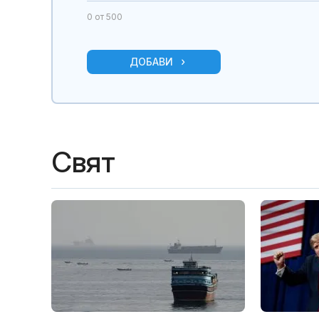
0
от 500
ДОБАВИ
Свят