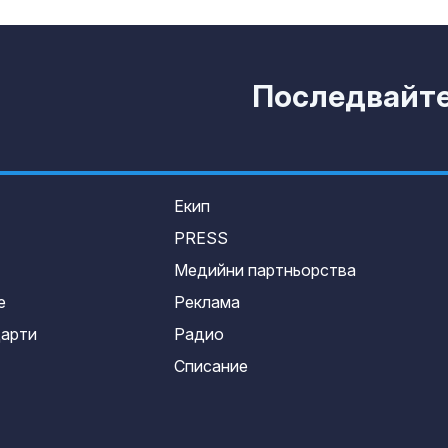
Последвайте 
Екип
PRESS
Медийни партньорства
е
Реклама
дарти
Радио
Списание