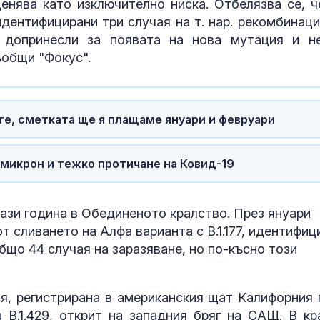
енява като изключително ниска. Отбелязва се, ч
Как войните 
дентифицирани три случая на т. нар. рекомбинаци
Иран и Украйн
превърнаха в
 допринесли за появата на нова мутация и н
енергиен шок
ъобщи "Фокус".
Меган Маркъл
бански в басе
ЧРД
те, сметката ще я плащаме януари и февруари
 Омикрон и тежко протичане на Ковид-19
ази година в Обединеното кралство. През януари
т сливането на Алфа варианта с B.1.177, идентифиц
общо 44 случая на заразяване, но по-късно този
я, регистрирана в американския щат Калифорния 
 B.1.429, открит на западния бряг на САЩ. В кр