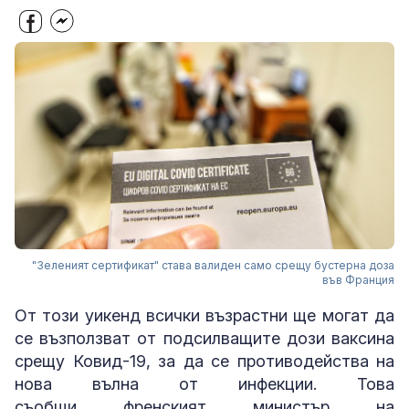
"Зеленият сертификат" става валиден само срещу бустерна доза
във Франция
От този уикенд всички възрастни ще могат да
се възползват от подсилващите дози ваксина
срещу Ковид-19, за да се противодейства на
нова вълна от инфекции. Това
съобщи френският министър на