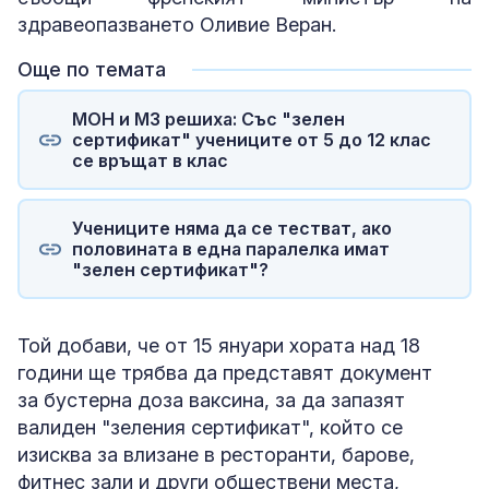
здравеопазването Оливие Веран.
Още по темата
МОН и МЗ решиха: Със "зелен
сертификат" учениците от 5 до 12 клас
се връщат в клас
Учениците няма да се тестват, ако
половината в една паралелка имат
"зелен сертификат"?
Той добави, че от 15 януари хората над 18
години ще трябва да представят документ
за бустерна доза ваксина, за да запазят
валиден "зеления сертификат", който се
изисква за влизане в ресторанти, барове,
фитнес зали и други обществени места,