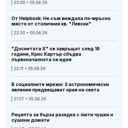
23:00 • 05.08.26
От Helpbook: Не съм виждала по-мръсно
място от столичния кв. "Левски"
22:30 • 05.08.26
"Досиетата Х" се завръщат след 18
години, Крис Картър сбъдва
първоначалната си идея
22:11 • 05.08.26
В социалните мрежи: 3 астрономически
явления предвещават края на света
21:57 • 05.08.26
Рецепта за бърза разядка с люти чушки и
сушени домати