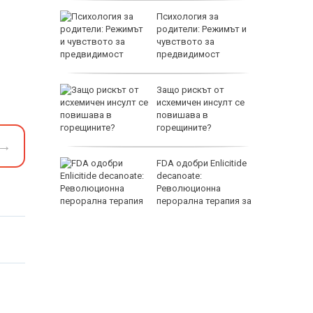
орги
Психология за
родители: Режимът и
н
чувството за
в
предвидимост
епва
Защо рискът от
исхемичен инсулт се
ди
повишава в
горещините?
→
в
FDA одобри Еnlicitide
арят гори
decanoate:
то
Революционна
оша
перорална терапия за
висок холестерол