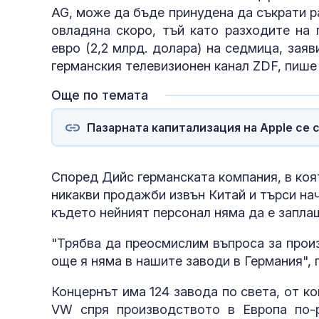
AG, може да бъде принудена да съкрати р
овладяна скоро, тъй като разходите на
евро (2,2 млрд. долара) на седмица, зая
германския телевизионен канал ZDF, пише
Още по темата
Пазарната капитализация на Apple се с
Според Дийс германската компания, в коя
никакви продажби извън Китай и търси на
където нейният персонал няма да е запла
"Трябва да преосмислим въпроса за прои
още я няма в нашите заводи в Германия", 
Концернът има 124 завода по света, от кои
VW спря производството в Европа по-р