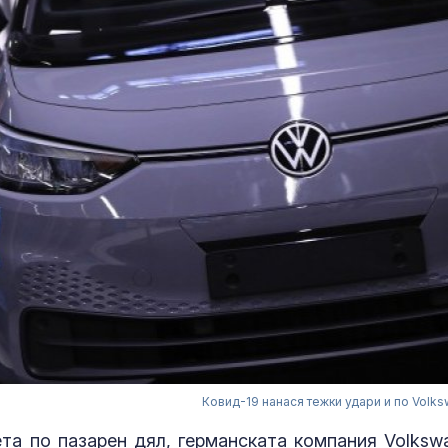
Ковид-19 нанася тежки удари и по Volk
та по пазарен дял, германската компания Volksw