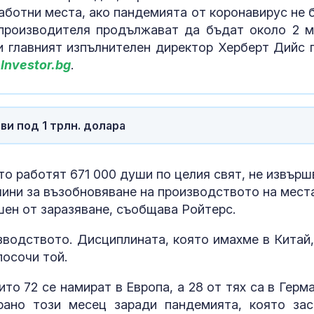
аботни места, ако пандемията от коронавирус не 
 производителя продължават да бъдат около 2 м
ви главният изпълнителен директор Херберт Дийс 
Investor.bg
.
ви под 1 трлн. долара
то работят 671 000 души по целия свят, не извърш
чини за възобновяване на производството на мест
шен от заразяване, съобщава Ройтерс.
зводството. Дисциплината, която имахме в Китай,
посочи той.
Парадоксът н
войната: Защ
оръжейна инд
то 72 се намират в Европа, а 28 от тях са в Герма
изпитва затр
ано този месец заради пандемията, която зас