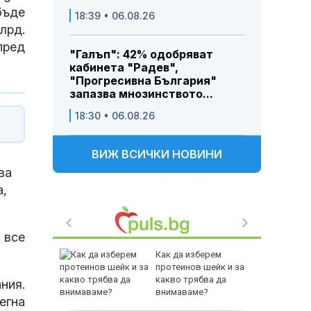
бъде
18:39 • 06.08.26
лрд.
пред
"Галъп": 42% одобряват
кабинета "Радев",
"Прогресивна България"
запазва мнозинството...
18:30 • 06.08.26
ВИЖ ВСИЧКИ НОВИНИ
ва
а,
 все
а
Как да изберем
о руската
протеинов шейк и за
устрия
какво трябва да
ния.
уднения
внимаваме?
егна