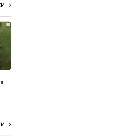
КИ
на
КИ