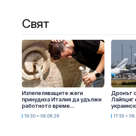
Свят
Изпепеляващите жеги
Дронът с
принудиха Италия да удължи
Лайпциг 
работното време...
украинск
19:30 • 06.08.26
17:55 • 06