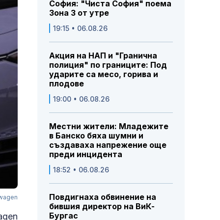
София: "Чиста София" поема
Зона 3 от утре
19:15 • 06.08.26
Акция на НАП и "Гранична
полиция" по границите: Под
ударите са месо, горива и
плодове
19:00 • 06.08.26
Местни жители: Младежите
в Банско бяха шумни и
създаваха напрежение още
преди инцидента
18:52 • 06.08.26
Повдигнаха обвинение на
swagen
бившия директор на ВиК-
Бургас
agen