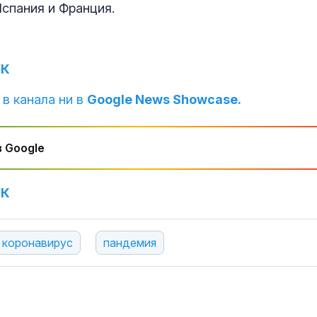
Испания и Франция.
Почина д-р Ге
Поптодоров,
дългогодише
неврохирург 
УК
"Пирогов"
Украйна разц
 в канала ни в
Google News Showcase.
италианската
политика пре
изборите
 Google
Всяка година 
България изг
УК
с площ колко
половин Вит
коронавирус
пандемия