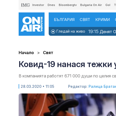
Investor
Dnes
Bloombergtv
Bulgaria On Air
Gol
T
БЪЛГАРИЯ
СВЯТ
КРИМИ
19:15
Гледай на живо
Денят ON
Начало
Свят
Ковид-19 нанася тежки 
В компанията работят 671 000 души по целия с
28.03.2020 • 11:05
Редактор:
Ралица Брата