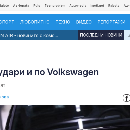
ialoto
Az-jenata
Puls
Teenproblem
Automedia
Imoti.net
Rabota
Az-
СПОРТ
ЛЮБОПИТНО
ТЕХНО
ВИДЕО
РЕПОРТАЖИ
 AIR - новините с коме...
ПОСЛЕДНИ НОВИНИ
удари и по Volkswagen
вят
нова