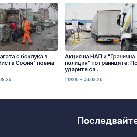
сагата с боклука в
Акция на НАП и "Гранична
Чиста София" поема
полиция" по границите: П
ударите са...
.08.26
19:00 • 06.08.26
Последвайте 