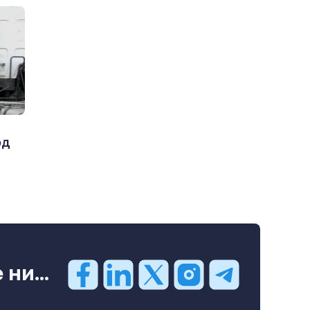
од
ни...