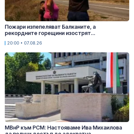
Пожари изпепеляват Балканите, а
рекордните горещини изострят...
20:00 • 07.08.26
МВнР към РСМ: Настояваме Ива Михаилова
да получи достъп до адекватна...