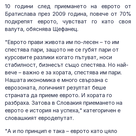
10 години след приемането на еврото от
Братислава през 2009 година, повече от 70%
подкрепят еврото, чувстват го като своя
валута, обяснява Щефанец.
"Еврото прави живота им по-лесен – то им
спестява пари, защото не се губят пари от
курсовите разлики когато пътуват, носи
стабилност, бизнесът също спестява. Но най-
вече – важно е за хората, спестява им пари.
Нашата икономика е много свързана с
еврозоната, логичният резултат беше
страната да приеме еврото. И хората го
разбраха. Затова в Словакия приемането на
еврото е история на успеха," категоричен е
словашкият евродепутат.
"А и по принцип е така – еврото като цяло