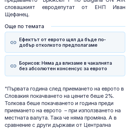
словашкият евродепутат от ЕНП Иван
Щефанец.
Още по темата
Ефектът от еврото щял да бъде по-
добър отколкото предполагаме
Борисов: Няма да влизаме в чакалнята
без абсолютен консенсус за еврото
"Първата година след приемането на еврото в
Словакия покачването на цените беше 2%.
Толкова беше покачването и година преди
приемането на еврото – при използването на
местната валута. Така че няма промяна. А в
сравнение с други държави от Централна