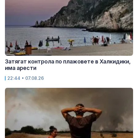
Затягат контрола по плажовете в Халкидики,
има арести
22:44 • 07.08.26