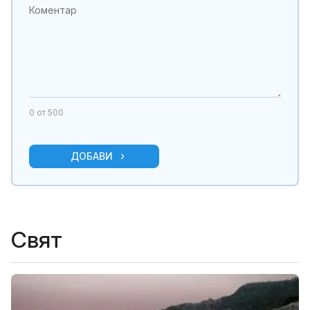
0
от 500
ДОБАВИ
Свят