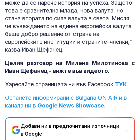
може да се нарече история на успеха. Защото
това е сравнителна млада, нова валута, но
стана втората по сила валута в света. Мисля,
че въвеждането на единна европейска валута
беше добро решение от страна на
европейските институции и страните–членки,"
казва Иван Щефанец.
Целия разговор на Милена Милотинова с
Иван Щефанец - вижте във видеото.
Харесайте страницата ни във Facebook
ТУК
Останете информирани с Bulgaria ON AIR и в
канала ни в
Google News Showcase.
Добави ни в предпочитани източници
→
в Google