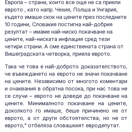
Европа – страни, които все още не са приели
еврото , като напр. Чехия, Полша и Унгария,
където имаше скок на цените през последните
10 години, Словакия постигна най-добрия
резултат – имаме най-ниско покачване на
цените, най-ниската инфлация сред тези
четири страни. А сме единствената страна от
Вишеградската четворка, приела еврото.
Така че това е най-доброто доказателството,
че въвеждането на еврото не значи покачване
на цените. Независимо от многото коментари
и очаквания в обратна посока, при нас това не
се случи – еврото не доведе до покачване на
цените. Минималното покачване на цените,
доколкото го имаше, беше причинено не от
еврото, а от други обстоятелства, но не от
еврото," отбеляза словашкият евродепутат.