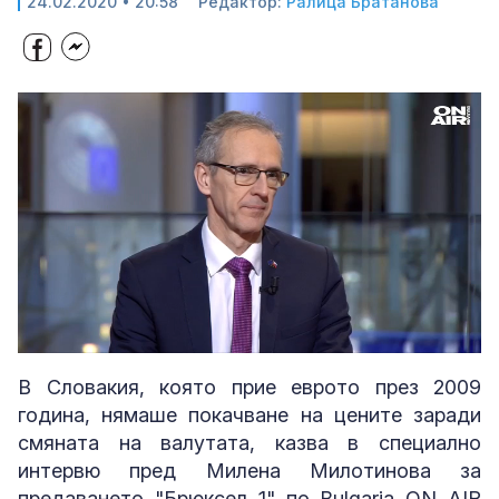
24.02.2020 • 20:58
Редактор:
Ралица Братанова
Loaded
:
Unmute
9.59%
В Словакия, която прие еврото през 2009
година, нямаше покачване на цените заради
смяната на валутата, казва в специално
интервю пред Милена Милотинова за
предаването "Брюксел 1" по Bulgaria ON AIR