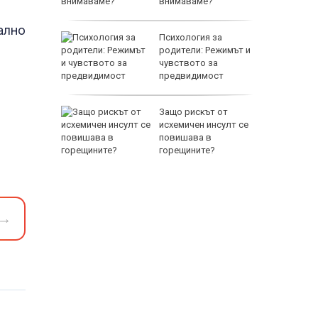
внимаваме?
ално
но
Психология за
места
родители: Режимът и
 бури
чувството за
предвидимост
EUR
аваме с
Защо рискът от
 писател
исхемичен инсулт се
налиев
повишава в
горещините?
→
800 EUR