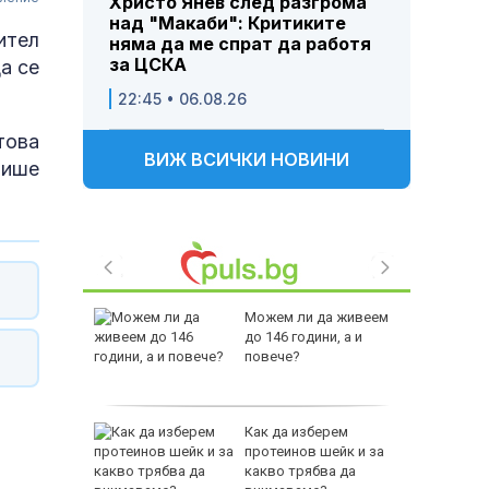
Христо Янев след разгрома
над "Макаби": Критиките
ител
няма да ме спрат да работя
за ЦСКА
а се
22:45 • 06.08.26
това
ВИЖ ВСИЧКИ НОВИНИ
пише
ението
Можем ли да живеем
а
до 146 години, а и
двете
повече?
ащането
Как да изберем
протеинов шейк и за
какво трябва да