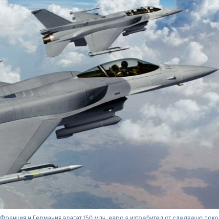
Франция и Германия влагат 150 млн. евро в изтребител от следващо пок