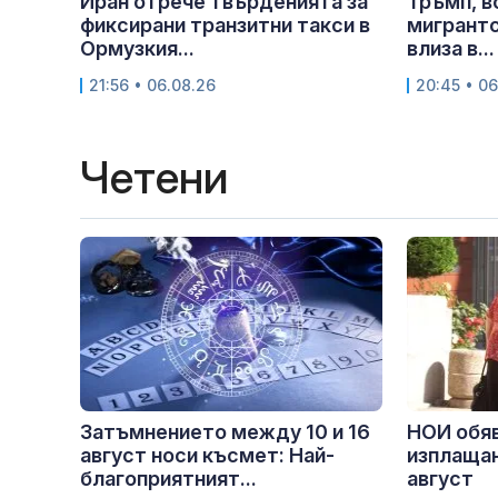
Иран отрече твърденията за
Тръмп, в
фиксирани транзитни такси в
мигрантс
Ормузкия...
влиза в...
21:56 • 06.08.26
20:45 • 06
Четени
Затъмнението между 10 и 16
НОИ обяв
август носи късмет: Най-
изплащан
благоприятният...
август