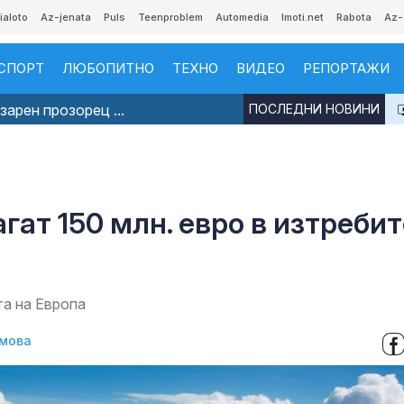
ialoto
Az-jenata
Puls
Teenproblem
Automedia
Imoti.net
Rabota
Az-
СПОРТ
ЛЮБОПИТНО
ТЕХНО
ВИДЕО
РЕПОРТАЖИ
арен прозорец ...
ПОСЛЕДНИ НОВИНИ
гат 150 млн. евро в изтреби
та на Европа
умова