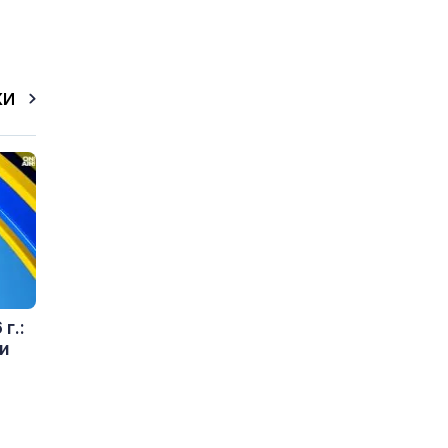
КИ
г.:
и