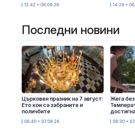
12:42 • 06.08.26
14:29 • 06
Последни новини
Църковен празник на 7 август:
Жега без
Ето кои са забраните и
Темпера
поличбите
достигна
06:40 • 07.08.26
06:30 • 07