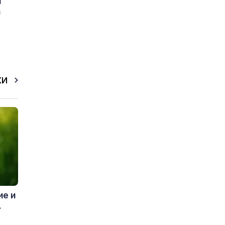
и
а
КИ
ие и
.