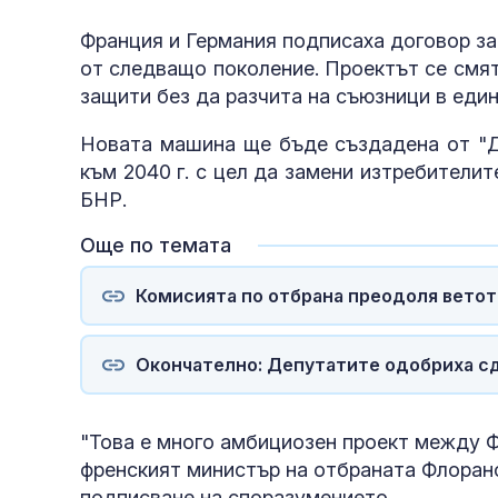
Франция и Германия подписаха договор за 
от следващо поколение. Проектът се смя
защити без да разчита на съюзници в един
Новата машина ще бъде създадена от "Да
към 2040 г. с цел да замени изтребители
БНР.
Още по темата
Комисията по отбрана преодоля ветото
Окончателно: Депутатите одобриха сд
"Това е много амбициозен проект между Ф
френският министър на отбраната Флоран
подписване на споразумението.