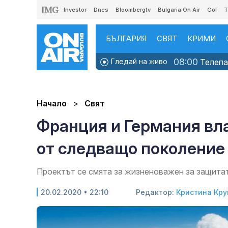
Investor
Dnes
Bloombergtv
Bulgaria On Air
Gol
T
БЪЛГАРИЯ
СВЯТ
КРИМИ
08:00
Гледай на живо
Телепаз
Начало
Свят
Франция и Германия вла
от следващо поколение
Проектът се смята за жизненоважен за защита
20.02.2020 • 22:10
Редактор:
Кристина Кр