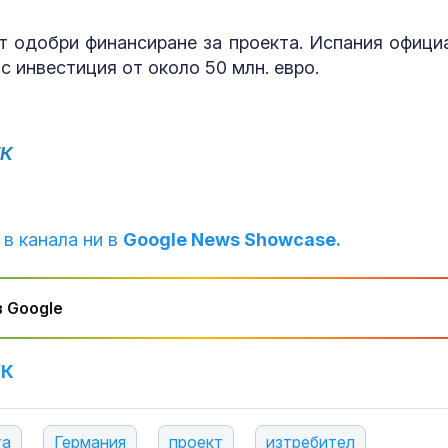
 одобри финансиране за проекта. Испания офици
И днес жега, 
с инвестиция от около 50 млн. евро.
следобед на 
гръмотевични
УК
Днес се прощ
журналиста и
Димитър Шум
 в канала ни в
Google News Showcase.
 Google
УК
та
Германия
проект
изтребител