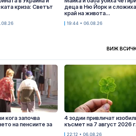
ойната в Украйна и
Майка и баба убиха четир
ката криза: Светът
деца в Ню Йорк и сложих
край на живота...
.08.26
19:44 • 06.08.26
ВИЖ ВСИЧ
и кога започва
4 зодии привличат изобил
ето на пенсиите за
късмет на 7 август 2026 г
22:12 • 06.08.26