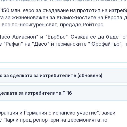
150 млн. евро за създаване на прототип на изтреб
та за жизненоважен за възможностите на Европа д
 все по-несигурен свят, предаде Ройтерс.
со Авиасион" и "Еърбъс". Очаква се да бъде го
те "Рафал" на "Дасо" и германските "Юрофайтър", 
 за сделката за изтребителите (обновена)
Пуснаха движ
по магистрал
елката за изтребителите F-16
"Тракия" и в 
посоки
ранция и Германия с испанско участие", заяви
Започна изпл
на пенсиите
с Парли пред репортери на церемонията по