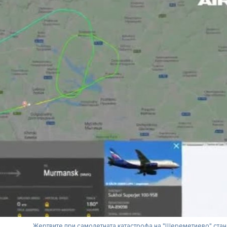
Жертвите при самолетната катастрофа на "Шереметиево" стан