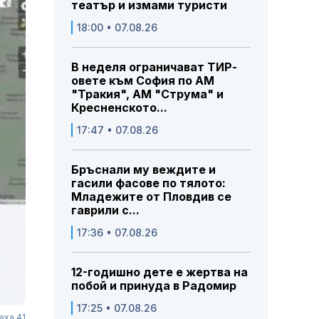
театър и измами туристи
18:00 • 07.08.26
В неделя ограничават ТИР-
овете към София по АМ
"Тракия", АМ "Струма" и
Кресненското...
17:47 • 07.08.26
Бръснали му веждите и
гасили фасове по тялото:
Младежите от Пловдив се
гаврили с...
17:36 • 07.08.26
12-годишно дете е жертва на
побой и принуда в Радомир
17:25 • 07.08.26
аха 41