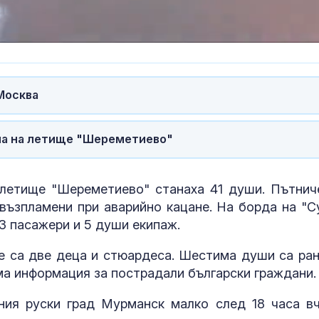
момчето от Радомир
изключителн
кърмени през
шест месеца
Времето утре: Жега до
Как се проме
38°, но на места ще
костите с на
превали и разхлади
на възрастта
Москва
Близки и приятели
Десет постра
на на летище "Шереметиево"
изпратиха писателя и
тротинетки п
журналист Димитър
помощ в „Пир
Шумналиев (СНИМКИ)
само за дено
летище "Шереметиево" станаха 41 души. Пътнич
възпламени при аварийно кацане. На борда на "С
3 пасажери и 5 души екипаж.
те са две деца и стюардеса. Шестима души са ран
яма информация за пострадали български граждани.
ния руски град Мурманск малко след 18 часа вч