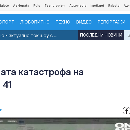
ialoto
Az-jenata
Puls
Teenproblem
Automedia
Imoti.net
Rabota
Az-
СПОРТ
ЛЮБОПИТНО
ТЕХНО
ВИДЕО
РЕПОРТАЖИ
 - актуално ток шоу с ...
ПОСЛЕДНИ НОВИНИ
ата катастрофа на
 41
в