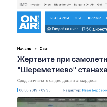
Investor
Dnes
Bloombergtv
Bulgaria On Air
Gol
T
БЪЛГАРИЯ
СВЯТ
КРИМИ
17:50
Гледай на живо
Директно
Начало
Свят
Жертвите при самолетн
"Шереметиево" станаха
Сред загиналите са две деца и стюардеса
06.05.2019 • 09:35
Редактор:
Иван Берберо