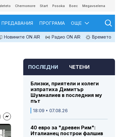
deteto
Chernomore
Start
Posoka
Boec
Megavselena
ПРЕДАВАНИЯ
ПРОГРАМА
ОЩЕ
Новините ON AIR
Радио ON AIR
Времето
ПОСЛЕДНИ
ЧЕТЕНИ
Близки, приятели и колеги
изпратиха Димитър
Шумналиев в последния му
път
18:09 • 07.08.26
40 евро за "древен Рим":
Италианец построи фалшив