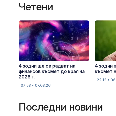
Четени
4 зодии ще се радват на
4 зодии 
финансов късмет до края на
късмет н
2026 г.
22:12 • 06
07:58 • 07.08.26
Последни новини