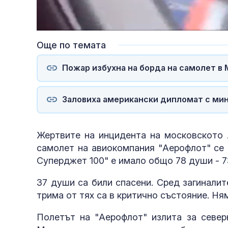
Loaded
:
Unmute
54.28%
Още по темата
Пожар избухна на борда на самолет в 
Заловиха американски дипломат с ми
Жертвите на инцидента на московското 
самолет на авиокомпания "Аерофлот" се 
Суперджет 100" е имало общо 78 души - 7
37 души са били спасени. Сред загинали
трима от тях са в критично състояние. Н
Полетът на "Аерофлот" излита за север