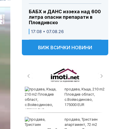
БАБХ и ДАНС иззеха над 600
литра опасни препарати в
Пловдивско
17:08 • 07.08.26
ВИЖ ВСИЧКИ НОВИНИ
 секс –
продава, Къща, 210 m2
се
Пловдив област,
е?
с.Войводиново,
175000 EUR
Полярни
ината
продава, Тристаен
та са
апартамент, 72 m2