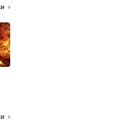
КИ
КИ