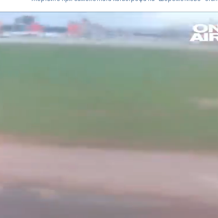
Защо някои хора са
Кървене след
като магнит за
трябва ли да 
комарите, а други се
притеснявам
разминават с
им?
14-годишен от Перник
Почти полов
е насилникът над
бебета по све