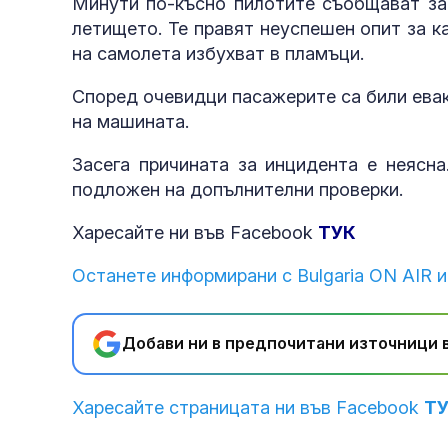
Минути по-късно пилотите съобщават за 
летището. Те правят неуспешен опит за ка
на самолета избухват в пламъци.
Според очевидци пасажерите са били евак
на машината.
Засега причината за инцидента е неясн
подложен на допълнителни проверки.
Харесайте ни във Facebook
ТУК
Останете информирани с Bulgaria ON AIR и
Добави ни в предпочитани източници в
Харесайте страницата ни във Facebook
Т