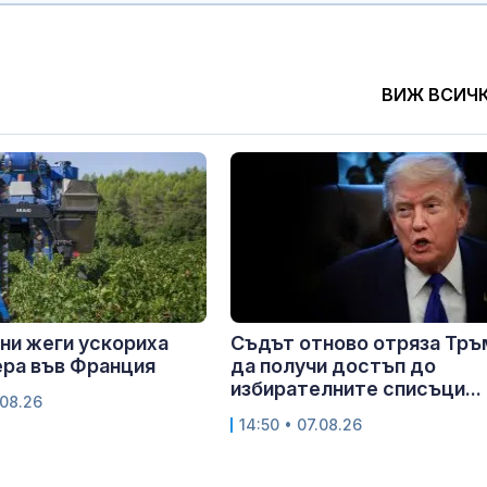
ВИЖ ВСИЧ
ни жеги ускориха
Съдът отново отряза Тръ
ра във Франция
да получи достъп до
избирателните списъци...
.08.26
14:50 • 07.08.26