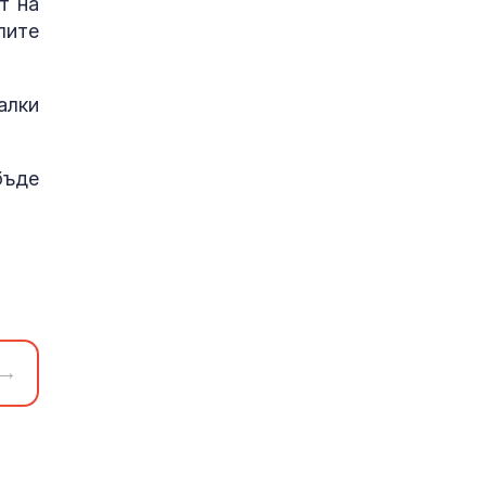
т на
лите
алки
бъде
→