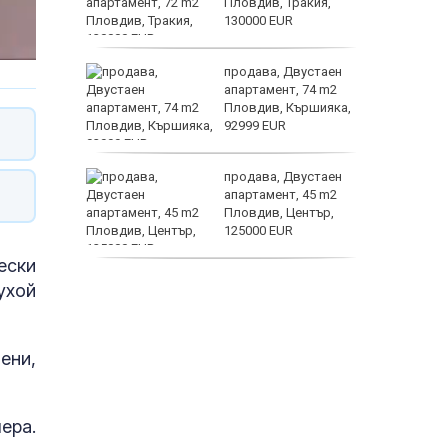
о
Пловдив, Тракия,
 първите
130000 EUR
Terafab
нят
продава, Двустаен
предване
апартамент, 74 m2
?
Пловдив, Кършияка,
92999 EUR
дали с
продава, Двустаен
отърсиха
апартамент, 45 m2
огов“
Пловдив, Център,
нощие
125000 EUR
ески
продава, Тристаен
ухой
апартамент, 91 m2
Пловдив, Център,
179000 EUR
ени,
ера.