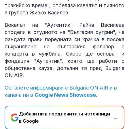
тракийско време", отбеляза кавалът и пияното
в групата Живко Василев.
Вокалът на "Аутентик" Райна Василева
сподели в студиото на "България сутрин", че
бандата прави поредната си крачка в посока
съхраняване на българския фолклор с
концерта в чужбина. Скоро ще основат и
фондация "Аутентик", която ще работи с
обществена кауза, допълни тя пред Bulgaria
ON AIR.
Останете информирани с Bulgaria ON AIR и в
канала ни в
Google News Showcase.
Добави ни в предпочитани източници
→
в Google