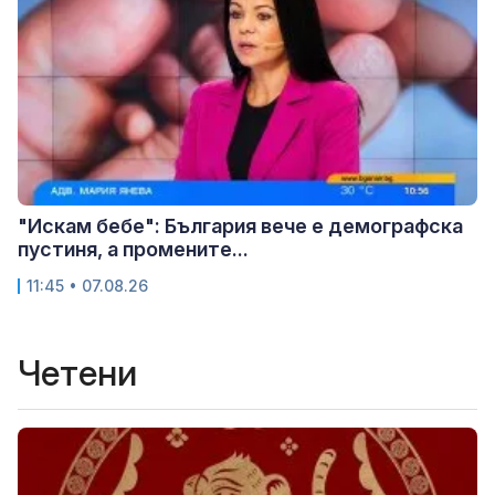
"Искам бебе": България вече е демографска
пустиня, а промените...
11:45 • 07.08.26
Четени