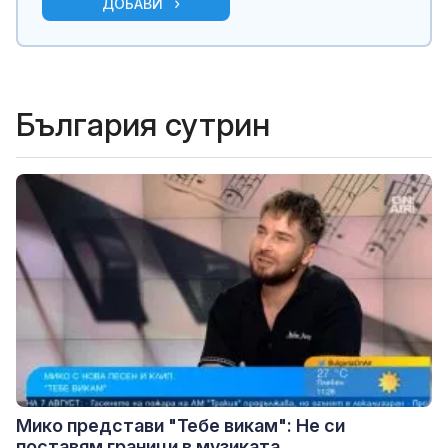
ДОБАВИ
България сутрин
Мико представи "Тебе викам": Не си
поставям граници в музиката