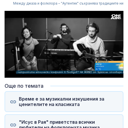
Между джаза и фолклора – "Аутентик" съхранява традициите ни
Loaded
:
Unmute
11.83%
Още по темата
Време е за музикални изкушения за
ценителите на класиката
"Исус в Рая" приветства всички
любители на фолклорната музика