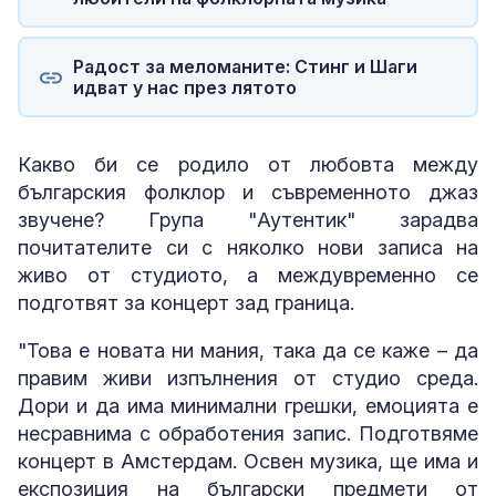
Радост за меломаните: Стинг и Шаги
идват у нас през лятото
Какво би се родило от любовта между
българския фолклор и съвременното джаз
звучене? Група "Аутентик" зарадва
почитателите си с няколко нови записа на
живо от студиото, а междувременно се
подготвят за концерт зад граница.
"Това е новата ни мания, така да се каже – да
правим живи изпълнения от студио среда.
Дори и да има минимални грешки, емоцията е
несравнима с обработения запис. Подготвяме
концерт в Амстердам. Освен музика, ще има и
експозиция на български предмети от