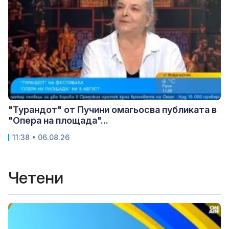
"Турандот" от Пучини омагьосва публиката в
"Опера на площада"...
11:38 • 06.08.26
Четени