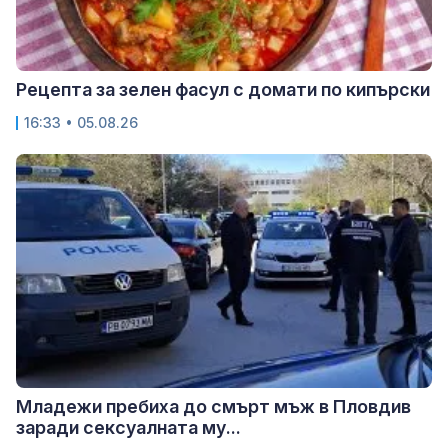
Рецепта за зелен фасул с домати по кипърски
16:33 • 05.08.26
Младежи пребиха до смърт мъж в Пловдив
заради сексуалната му...