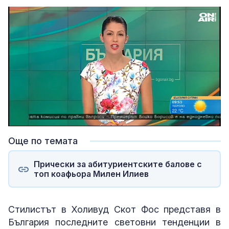
Loaded
:
Unmute
6.64%
Още по темата
Прически за абитуриентските балове с
топ коафьора Милен Илиев
Стилистът в Холивуд Скот Фос представя в
България последните световни тенденции в