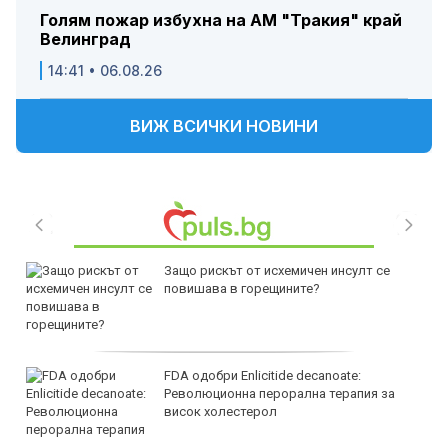
Голям пожар избухна на АМ "Тракия" край
Велинград
14:41 • 06.08.26
ВИЖ ВСИЧКИ НОВИНИ
Защо рискът от исхемичен инсулт се
повишава в горещините?
FDA одобри Еnlicitide decanoate:
Революционна перорална терапия за
висок холестерол