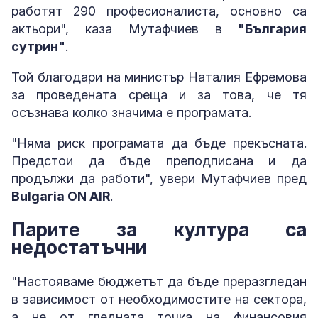
работят 290 професионалиста, основно са
актьори", каза Мутафчиев в
"България
сутрин"
.
Той благодари на министър Наталия Ефремова
за проведената среща и за това, че тя
осъзнава колко значима е програмата.
"Няма риск програмата да бъде прекъсната.
Предстои да бъде преподписана и да
продължи да работи", увери Мутафчиев пред
Bulgaria ON AIR
.
Парите за култура са
недостатъчни
"Настояваме бюджетът да бъде преразгледан
в зависимост от необходимостите на сектора,
а не от гледната точка на финансовия