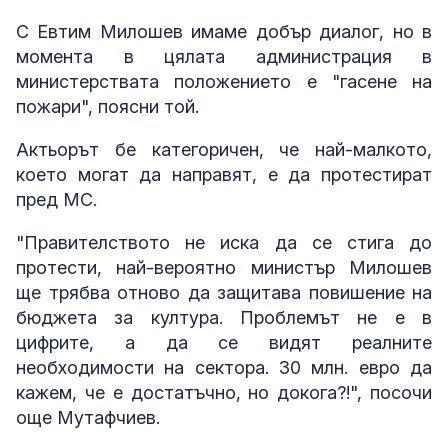
С Евтим Милошев имаме добър диалог, но в
момента в цялата администрация в
министерствата положението е "гасене на
пожари", поясни той.
Актьорът бе категоричен, че най-малкото,
което могат да направят, е да протестират
пред МС.
"Правителството не иска да се стига до
протести, най-вероятно министър Милошев
ще трябва отново да защитава повишение на
бюджета за култура. Проблемът не е в
цифрите, а да се видят реалните
необходимости на сектора. 30 млн. евро да
кажем, че е достатъчно, но докога?!", посочи
още Мутафчиев.