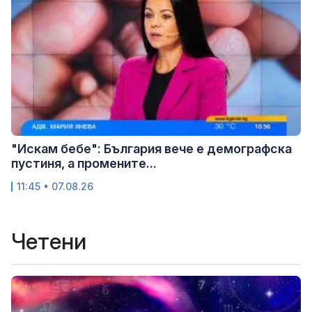
"Искам бебе": България вече е демографска
пустиня, а промените...
11:45 • 07.08.26
Четени