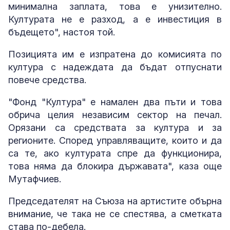
минимална заплата, това е унизително.
Културата не е разход, а е инвестиция в
бъдещето", настоя той.
Позицията им е изпратена до комисията по
култура с надеждата да бъдат отпуснати
повече средства.
"Фонд "Култура" е намален два пъти и това
обрича целия независим сектор на печал.
Орязани са средствата за култура и за
регионите. Според управляващите, които и да
са те, ако културата спре да функционира,
това няма да блокира държавата", каза още
Мутафчиев.
Председателят на Съюза на артистите обърна
внимание, че така не се спестява, а сметката
става по-дебела.