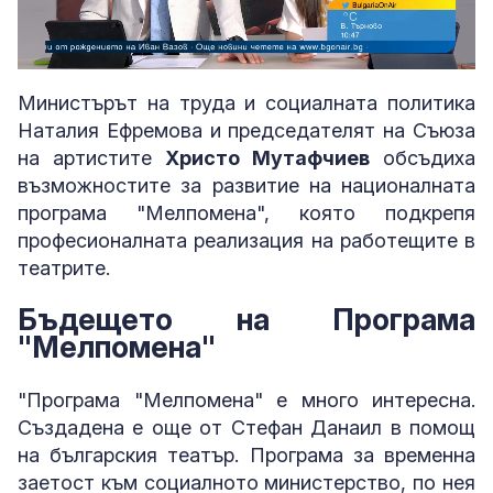
Loaded
:
Unmute
4.86%
Министърът на труда и социалната политика
Наталия Ефремова и председателят на Съюза
на артистите
Христо Мутафчиев
обсъдиха
възможностите за развитие на националната
програма "Мелпомена", която подкрепя
професионалната реализация на работещите в
театрите.
Бъдещето на Програма
"Мелпомена"
"Програма "Мелпомена" е много интересна.
Създадена е още от Стефан Данаил в помощ
на българския театър. Програма за временна
заетост към социалното министерство, по нея