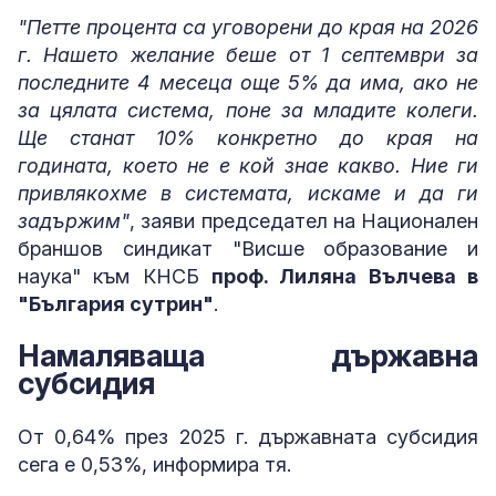
"Петте процента са уговорени до края на 2026
г. Нашето желание беше от 1 септември за
последните 4 месеца още 5% да има, ако не
за цялата система, поне за младите колеги.
Ще станат 10% конкретно до края на
годината, което не е кой знае какво. Ние ги
привлякохме в системата, искаме и да ги
задържим"
, заяви председател на Национален
браншов синдикат "Висше образование и
наука" към КНСБ
проф. Лиляна Вълчева в
"България сутрин"
.
Намаляваща държавна
субсидия
От 0,64% през 2025 г. държавната субсидия
сега е 0,53%, информира тя.