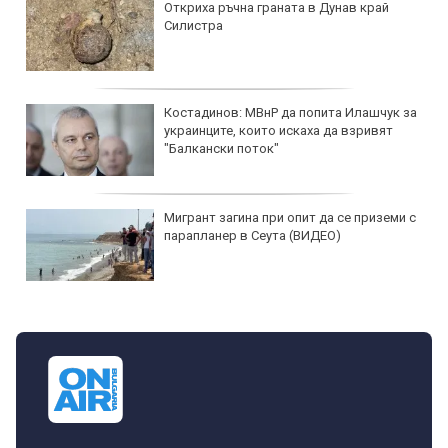
България е с най-висока честота на
вроден сифилис в ЕС!
Връзката на щитовидните заболявания
със сърдечно-съдовата система
Варна въвежда услуга за денонощно
здравно наблюдение на хора в риск