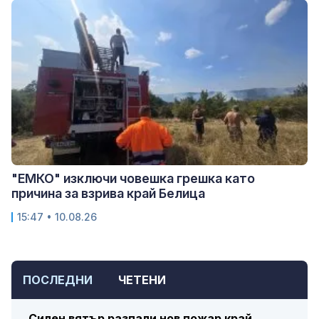
"ЕМКО" изключи човешка грешка като
причина за взрива край Белица
15:47 • 10.08.26
ПОСЛЕДНИ
ЧЕТЕНИ
Силен вятър разпали нов пожар край