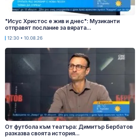
"Исус Христос е жив и днес": Музиканти
отправят послание за вярата...
12:30 • 10.08.26
От футбола към театъра: Димитър Бербатов
разказва своята история...