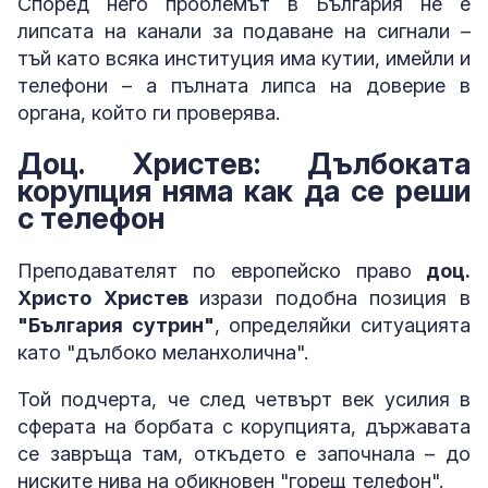
Според него проблемът в България не е
липсата на канали за подаване на сигнали –
тъй като всяка институция има кутии, имейли и
телефони – а пълната липса на доверие в
органа, който ги проверява.
Доц. Христев: Дълбоката
корупция няма как да се реши
с телефон
Преподавателят по европейско право
доц.
Христо Христев
изрази подобна позиция в
"България сутрин"
, определяйки ситуацията
като "дълбоко меланхолична".
Той подчерта, че след четвърт век усилия в
сферата на борбата с корупцията, държавата
се завръща там, откъдето е започнала – до
ниските нива на обикновен "горещ телефон".