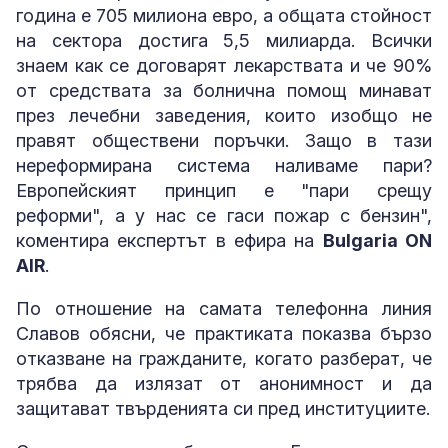
година е 705 милиона евро, а общата стойност
на сектора достига 5,5 милиарда. Всички
знаем как се договарят лекарствата и че 90%
от средствата за болнична помощ минават
през лечебни заведения, които изобщо не
правят обществени поръчки. Защо в тази
нереформирана система наливаме пари?
Европейският принцип е "пари срещу
реформи", а у нас се гаси пожар с бензин",
коментира експертът в ефира на
Bulgaria ON
AIR
.
По отношение на самата телефонна линия
Славов обясни, че практиката показва бързо
отказване на гражданите, когато разберат, че
трябва да излязат от анонимност и да
защитават твърденията си пред институциите.