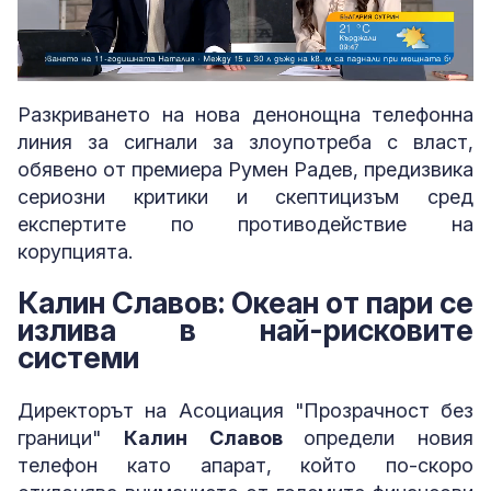
Loaded
:
Unmute
3.32%
Разкриването на нова денонощна телефонна
линия за сигнали за злоупотреба с власт,
обявено от премиера Румен Радев, предизвика
сериозни критики и скептицизъм сред
експертите по противодействие на
корупцията.
Калин Славов: Океан от пари се
излива в най-рисковите
системи
Директорът на Асоциация "Прозрачност без
граници"
Калин Славов
определи новия
телефон като апарат, който по-скоро