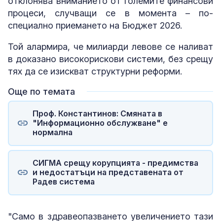
отклонява вниманието от големите финансови
процеси, случващи се в момента – по-
специално приемането на Бюджет 2026.
Той алармира, че милиарди левове се наливат
в доказано високорискови системи, без срещу
тях да се изискват структурни реформи.
Още по темата
Проф. Константинов: Смяната в
"Информационно обслужване" е
нормална
СИГМА срещу корупцията - предимства
и недостатъци на представената от
Радев система
"Само в здравеопазването увеличението тази