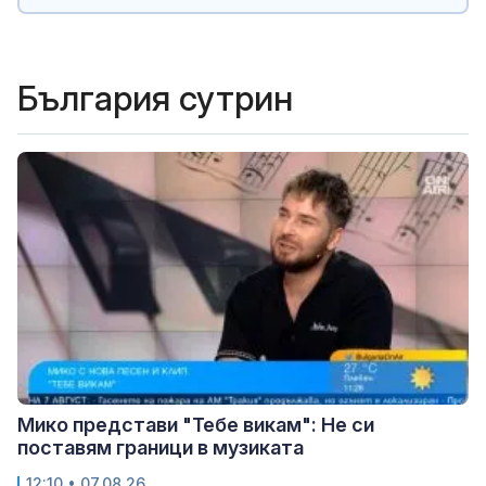
България сутрин
Мико представи "Тебе викам": Не си
поставям граници в музиката
12:10 • 07.08.26