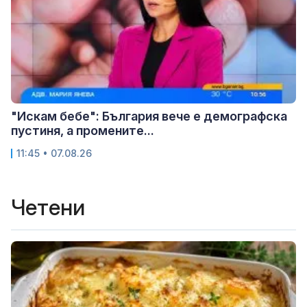
"Искам бебе": България вече е демографска
пустиня, а промените...
11:45 • 07.08.26
Четени