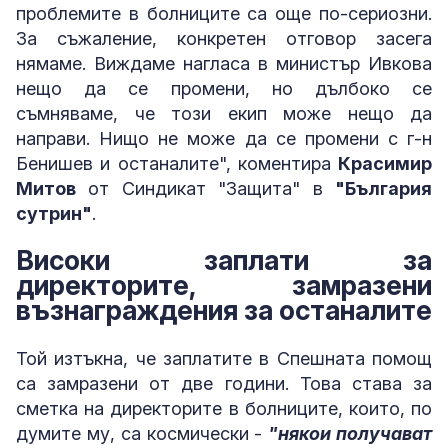
проблемите в болниците са още по-сериозни.
За съжаление, конкретен отговор засега
нямаме. Виждаме нагласа в министър Ивкова
нещо да се промени, но дълбоко се
съмняваме, че този екип може нещо да
направи. Нищо не може да се промени с г-н
Бенишев и останалите", коментира
Красимир
Митов
от Синдикат "Защита" в
"България
сутрин"
.
Високи заплати за
директорите, замразени
възнаграждения за останалите
Той изтъкна, че заплатите в Спешната помощ
са замразени от две години. Това става за
сметка на директорите в болниците, които, по
думите му, са космически -
"някои получават