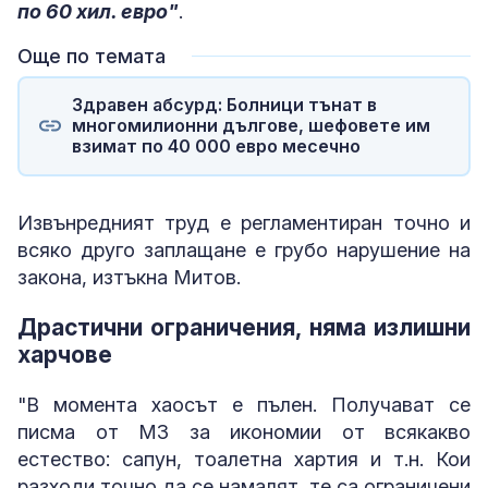
по 60 хил. евро"
.
Още по темата
Здравен абсурд: Болници тънат в
многомилионни дългове, шефовете им
взимат по 40 000 евро месечно
Извънредният труд е регламентиран точно и
всяко друго заплащане е грубо нарушение на
закона, изтъкна Митов.
Драстични ограничения, няма излишни
харчове
"В момента хаосът е пълен. Получават се
писма от МЗ за икономии от всякакво
естество: сапун, тоалетна хартия и т.н. Кои
разходи точно да се намалят, те са ограничени