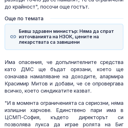
до крайност", посочи още гостът.
Още по темата
Бивш здравен министър: Няма да спрат
източванията на НЗОК, цените на
лекарствата са завишени
Има опасения, че допълнителните средства
като ДМС ще бъдат орязани, което ще
означава намаляване на доходите, алармира
Красимир Митов и добави, че се опровергава
всичко, което синдикатите казват.
"И в момента ограниченията са сериозни, няма
излишни харчове. Единствено пари има в
ЦСМП-София, където директорът си
позволява лукса да играе ролята на Биг