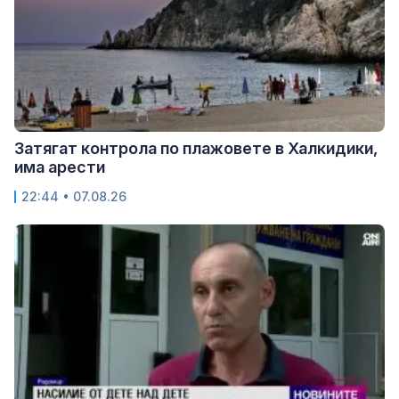
Затягат контрола по плажовете в Халкидики,
има арести
22:44 • 07.08.26