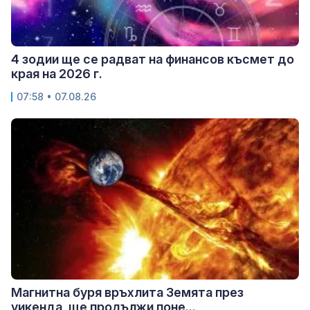
4 зодии ще се радват на финансов късмет до
края на 2026 г.
07:58 • 07.08.26
Магнитна буря връхлита Земята през
уикенда, ще продължи поне...