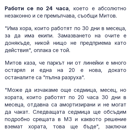
Работи се по 24 часа
, което е абсолютно
незаконно и се премълчава, съобщи Митов.
"Има хора, които работят по 30 дни в месеца,
за да има екипи. Замазването на очите е
донякъде, никой нищо не предприема като
действия", оплака се той.
Митов каза, че паркът ни от линейки е много
остарял и една на 20 е нова, докато
останалите са "пълна разруха".
"Може да изчакаме още седмица, месец, но
хората, които работят по 20 часа 30 дни в
месеца, отдавна са амортизирани и не могат
да чакат. Следващата седмица ще обсъдим
подробно срещата в МЗ и каквото решение
вземат хората, това ще бъде", заключи