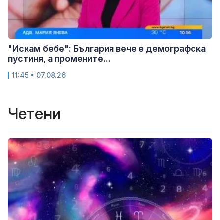
"Искам бебе": България вече е демографска
пустиня, а промените...
11:45 • 07.08.26
Четени