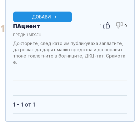
ДОБАВИ
ПАциент
1
1
0
ПРЕДИ 1 МЕСЕЦ
Докторите, след като им публикуваха заплатите,
да решат да дарят малко средства и да оправят
тпоне тоалетните в болниците, ДКЦ-тат. Срамота
е.
1 - 1 от 1