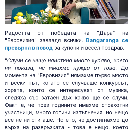
Loaded
:
Unmute
4.07%
Радостта от победата на "Дара" на
"Евровизия" завладя всички.
Bangaranga се
превърна в повод
за купони и весел поздрав.
"
Случи се нещо наистина много хубаво, което
ни показа, че имахме нужда от това
. До
момента на "Евровизия" нямахме първо място
и всеки път, когато се случваше конкурсът,
хората, които се интересуват от музика,
следяха със затаен дъх какво ще се случи.
Факт е, че през годините имахме страхотни
участници, много готини изпълнения, но нещо
все не ни стигаше. Но ето, че достигнахме до
върха на развръзката - това е нещо, което