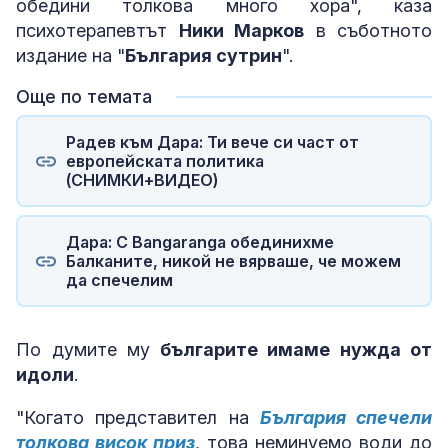
обедини толкова много хора", каза
психотерапевтът
Ники Марков
в съботното
издание на "
България сутрин
".
Още по темата
Радев към Дара: Ти вече си част от
европейската политика
(СНИМКИ+ВИДЕО)
Дара: С Bangaranga обединихме
Балканите, никой не вярваше, че можем
да спечелим
По думите му
българите имаме нужда от
идоли
.
"Когато представител на
България спечели
толкова висок приз
, това неминуемо води до