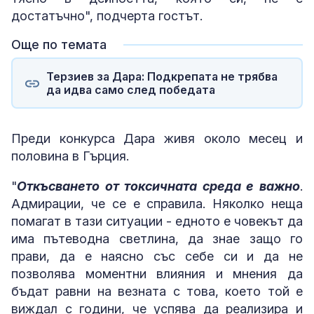
достатъчно", подчерта гостът.
Още по темата
Терзиев за Дара: Подкрепата не трябва
да идва само след победата
Преди конкурса Дара живя около месец и
половина в Гърция.
"
Откъсването от токсичната среда е важно
.
Адмирации, че се е справила. Няколко неща
помагат в тази ситуации - едното е човекът да
има пътеводна светлина, да знае защо го
прави, да е наясно със себе си и да не
позволява моментни влияния и мнения да
бъдат равни на везната с това, което той е
виждал с години, че успява да реализира и