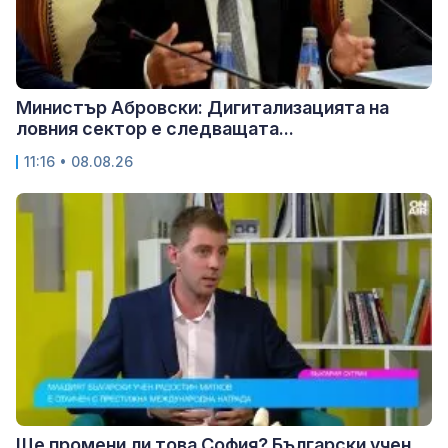
Министър Абровски: Дигитализацията на
ловния сектор е следващата...
11:16 • 08.08.26
Ще промени ли това София? Български учен