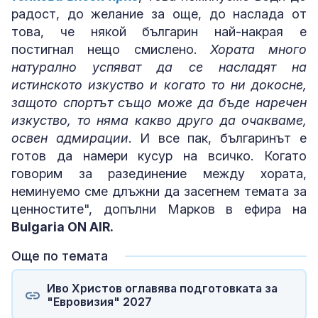
радост, до желание за още, до наслада от
това, че някой българин най-накрая е
постигнал нещо смислено.
Хората много
натурално успяват да се насладят на
истинското изкуство и когато то ни докосне,
защото спортът също може да бъде наречен
изкуство, то няма какво друго да очакваме,
освен адмирации
. И все пак, българинът е
готов да намери кусур на всичко. Когато
говорим за разединение между хората,
неминуемо сме длъжни да засегнем темата за
ценностите", допълни Марков в ефира на
Bulgaria ON AIR.
Още по темата
Иво Христов оглавява подготовката за
"Евровизия" 2027