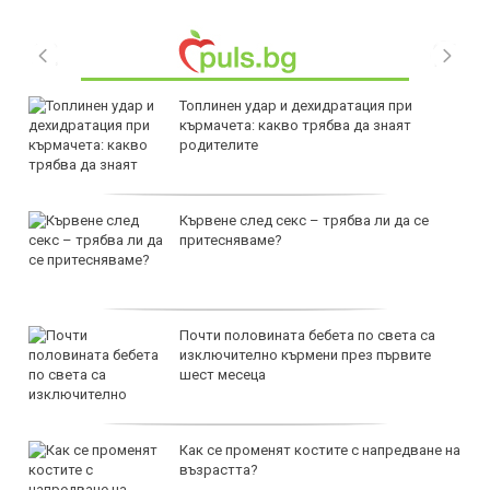
Топлинен удар и дехидратация при
кърмачета: какво трябва да знаят
родителите
Кървене след секс – трябва ли да се
притесняваме?
Почти половината бебета по света са
изключително кърмени през първите
шест месеца
Как се променят костите с напредване на
възрастта?