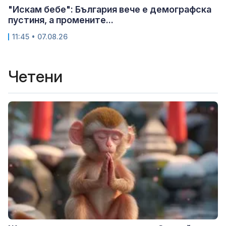
"Искам бебе": България вече е демографска
пустиня, а промените...
11:45 • 07.08.26
Четени