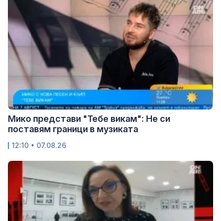
Мико представи "Тебе викам": Не си
поставям граници в музиката
12:10 • 07.08.26