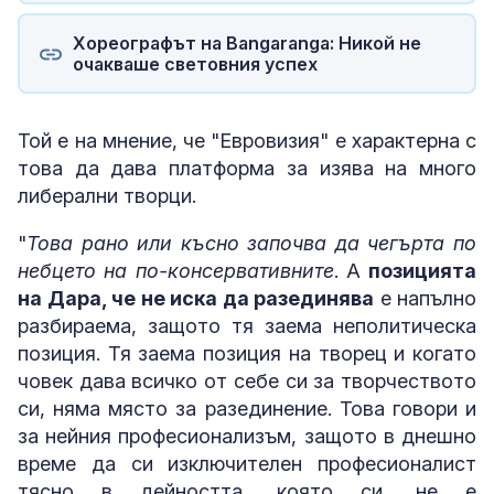
Хореографът на Bangaranga: Никой не
очакваше световния успех
Той е на мнение, че "Евровизия" е характерна с
това да дава платформа за изява на много
либерални творци.
"
Това рано или късно започва да чегърта по
небцето на по-консервативните
. А
позицията
на Дара, че не иска да разединява
е напълно
разбираема, защото тя заема неполитическа
позиция. Тя заема позиция на творец и когато
човек дава всичко от себе си за творчеството
си, няма място за разединение. Това говори и
за нейния професионализъм, защото в днешно
време да си изключителен професионалист
тясно в дейността, която си, не е