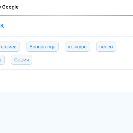
 Google
УК
Терзиев
Bangaranga
конкурс
песен
в
София