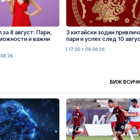
 за 8 август: Пари,
3 китайски зодии привлич
можности и важни
пари и успех след 10 авгу
17:00 • 08.08.26
.08.26
ВИЖ ВСИЧ