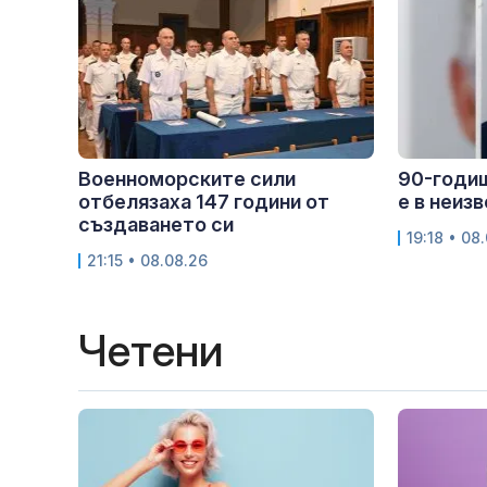
Военноморските сили
90-годи
отбелязаха 147 години от
е в неиз
създаването си
19:18 • 08
21:15 • 08.08.26
Четени