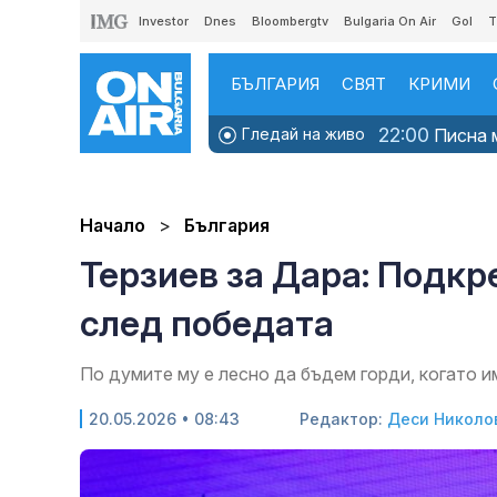
Investor
Dnes
Bloombergtv
Bulgaria On Air
Gol
T
БЪЛГАРИЯ
СВЯТ
КРИМИ
22:00
Гледай на живо
Писна м
Начало
България
Терзиев за Дара: Подкр
след победата
По думите му е лесно да бъдем горди, когато 
20.05.2026 • 08:43
Редактор:
Деси Николо