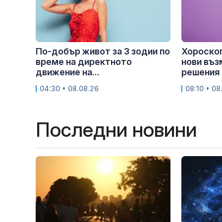
По-добър живот за 3 зодии по
Хороскоп
време на директното
нови въз
движение на...
решения
04:30 • 08.08.26
08:10 • 08
Последни новини