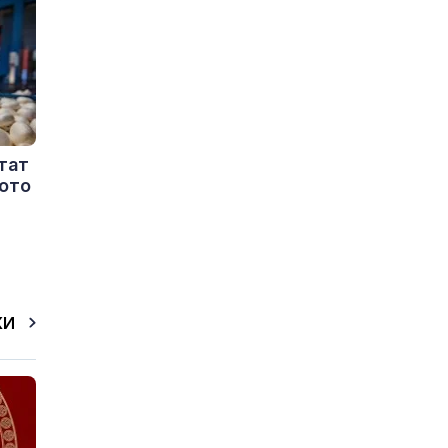
тат
рото
КИ