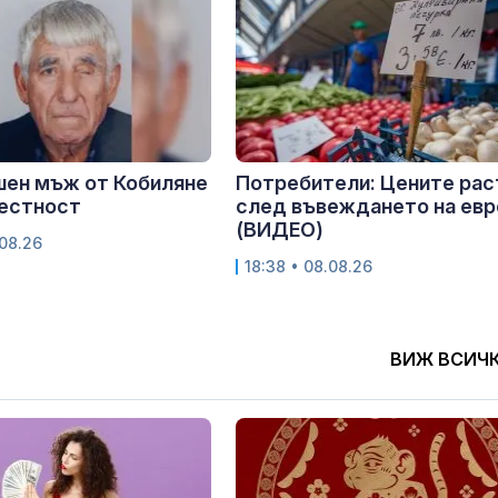
шен мъж от Кобиляне
Потребители: Цените рас
вестност
след въвеждането на ев
(ВИДЕО)
.08.26
18:38 • 08.08.26
ВИЖ ВСИЧ