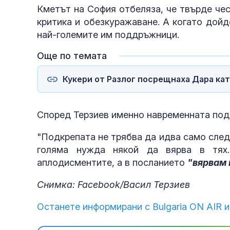
Кметът на София отбеляза, че твърде че
критика и обезкуражаване. А когато дойд
най-големите им поддръжници.
Още по темата
Кукери от Разлог посрещнаха Дара кат
Според Терзиев именно навременната подк
"Подкрепата не трябва да идва само след
голяма нужда някой да вярва в тях
аплодисментите, а в посланието
"вярвам 
Снимка: Facebook/Васил Терзиев
Останете информирани с Bulgaria ON AIR и