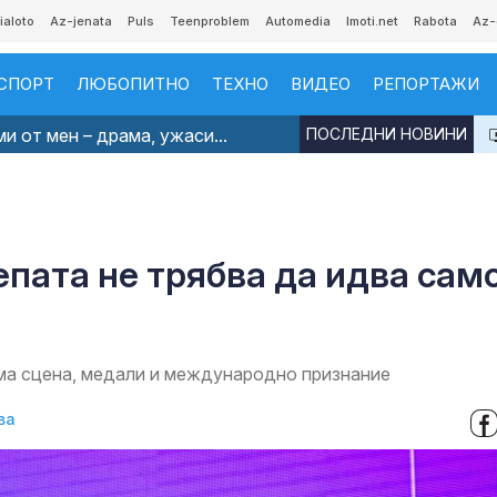
ialoto
Az-jenata
Puls
Teenproblem
Automedia
Imoti.net
Rabota
Az-
СПОРТ
ЛЮБОПИТНО
ТЕХНО
ВИДЕО
РЕПОРТАЖИ
и от мен – драма, ужаси...
ПОСЛЕДНИ НОВИНИ
епата не трябва да идва сам
има сцена, медали и международно признание
ва