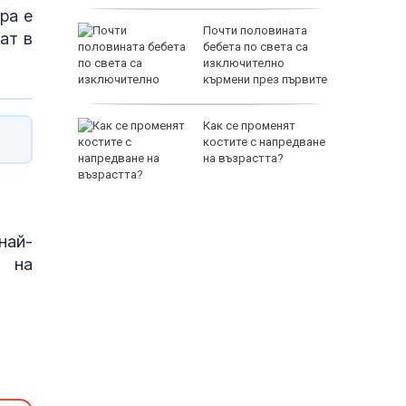
ра е
нова
Почти половината
ат в
н старт в
бебета по света са
изключително
кърмени през първите
шест месеца
ра:
Как се променят
и
костите с напредване
за
на възрастта?
 щети от
най-
а на