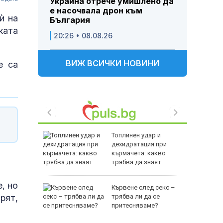
Украйна отрече умишлено да
е насочвала дрон към
ѝ на
България
ката
20:26 • 08.08.26
ВИЖ ВСИЧКИ НОВИНИ
е са
 след
Топлинен удар и
HI: В
дехидратация при
а
кърмачета: какво
паринг
трябва да знаят
родителите
, но
л
Кървене след секс –
рят,
нът край
трябва ли да се
притесняваме?