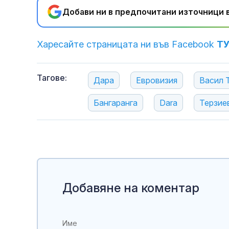
Добави ни в предпочитани източници в
Харесайте страницата ни във Facebook
Т
Тагове:
Дара
Евровизия
Васил 
Бангаранга
Dara
Терзие
Добавяне на коментар