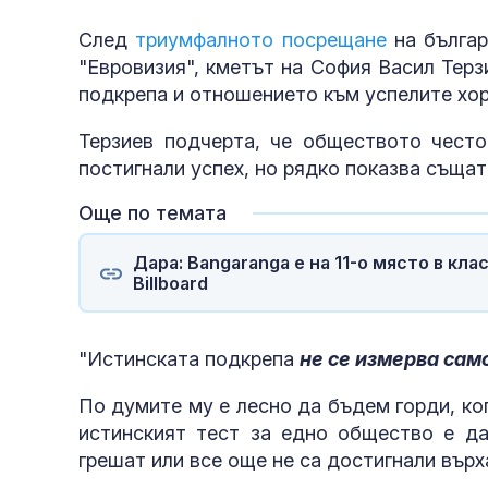
След
триумфалното посрещане
на българ
"Евровизия", кметът на София Васил Терз
подкрепа и отношението към успелите хор
Терзиев подчерта, че обществото често
постигнали успех, но рядко показва същат
Още по темата
Дара: Bangaranga е на 11-о място в клас
Billboard
"Истинската подкрепа
не се измерва сам
По думите му е лесно да бъдем горди, ко
истинският тест за едно общество е да
грешат или все още не са достигнали върх