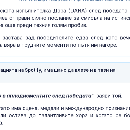
ската изпълнителка Дара (DARA) след победата 
иев отправи силно послание за смисъла на истинс
а още преди техния голям пробив.
 застава зад победителите едва след като веч
а вяра в трудните моменти по пътя им нагоре.
ацията на Spotify, има шанс да влезе и в тази на
Даниел Динев
дебюта в SENS
България ням
достатъчно с
о в аплодисментите след победата
", заяви той.
партньори
гато има сцена, медали и международно признание
Адмирал Еми
ли остава до талантливите хора и когато се бо
Ефтимов: Дро
Кардам е бил
а.
отклонен от