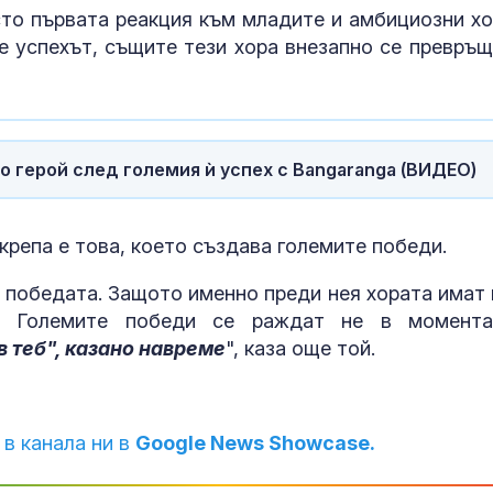
електронна война
сто първата реакция към младите и амбициозни хо
ЦСКА 1948 с 
е успехът, същите тези хора внезапно се превръщ
победа и силе
Първа лига
57 млрд. дола
о герой след големия ѝ успех с Bangaranga (ВИДЕО)
Украйна търс
компенсации 
екологичните
войната
репа е това, което създава големите победи.
 победата. Защото именно преди нея хората имат 
. Големите победи се раждат не в момент
в теб", казано навреме
", каза още той.
 в канала ни в
Google News Showcase.