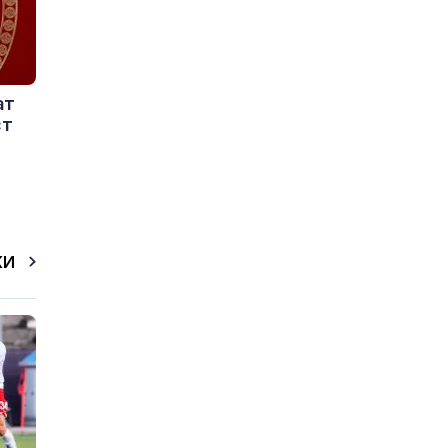
ат
ст
КИ