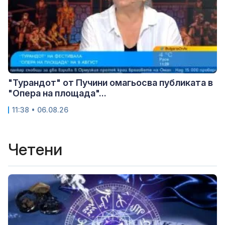
"Турандот" от Пучини омагьосва публиката в
"Опера на площада"...
11:38 • 06.08.26
Четени