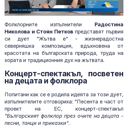
Loaded
:
Unmute
8.76%
Фолклорните изпълнители
Радостина
Николова и Стоян Петков
представят първия
си дует "Жътва е" - жизнерадостна
северняшка композиция, вдъхновена от
красотата на българската природа, труда на
хората и традиционния дух на жътвата.
Концерт-спектакъл, посветен
на децата и фолклора
Попитани как се е родила идеята за този дует,
изпълнителите отговориха: "Песента е част от
проект на ЕС, концерт-спектакъл
"Българският фолклор през очите на децата -
песни, танци и приказки"
.