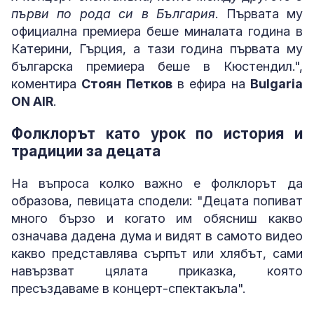
първи по рода си в България
. Първата му
официална премиера беше миналата година в
Катерини, Гърция, а тази година първата му
българска премиера беше в Кюстендил.",
коментира
Стоян Петков
в ефира на
Bulgaria
ON AIR
.
Фолклорът като урок по история и
традиции за децата
На въпроса колко важно е фолклорът да
образова, певицата сподели: "Децата попиват
много бързо и когато им обясниш какво
означава дадена дума и видят в самото видео
какво представлява сърпът или хлябът, сами
навързват цялата приказка, която
пресъздаваме в концерт-спектакъла".