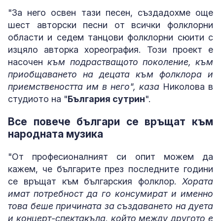
"За него освен тази песен, създадохме още
шест авторски песни от всички фолклорни
области и седем танцови фолклорни сюити с
изцяло авторка хореография. Този проект е
насочен
към подрастващото поколение, към
приобщаването на децата към фолклора и
приемствеността им в него", каза
Николова в
студиото на "
България сутрин
".
Все повече българи се връщат към
народната музика
"От професионалният си опит можем да
кажем, че българите през последните години
се връщат към българския фолклор.
Хората
имат потребност да го консумират и именно
това беше причината за създаването на дуета
и концерт-спектакъла, който между другото е