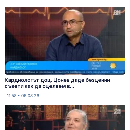
Кардиологът доц. Цонев даде безценни
съвети как да оцелеем в...
11:58 • 06.08.26