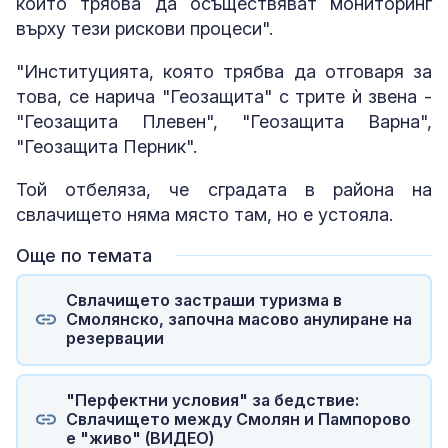
които трябва да осъществяват мониторинг
върху тези рискови процеси".
"Институцията, която трябва да отговаря за
това, се нарича "Геозащита" с трите ѝ звена -
"Геозащита Плевен", "Геозащита Варна",
"Геозащита Перник".
Той отбеляза, че сградата в района на
свлачището няма място там, но е устояла.
Още по темата
Свлачището застраши туризма в
Смолянско, започна масово анулиране на
резервации
"Перфектни условия" за бедствие:
Свлачището между Смолян и Пампорово
е "живо" (ВИДЕО)