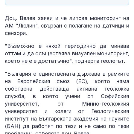
Доц. Велев заяви и че липсва мониторинг на
АМ "Люлин", свързан с полагане на датчици и
сензори.
"Възможно е някой периодично да минава
оттам и да осъществява визуален мониторинг,
което не е е достатъчно", подчерта геологът.
"България е единствената държава в рамките
на Европейския съюз (ЕС), която няма
собствена действаща активна геоложка
служба, в която учени от Софийския
университет, от Минно-геоложкия
университет и колеги от Геологическия
институт на Българската академия на науките
(БАН) да работят по тези и не само по тези
проблеми", отбеляза доц. Велев.