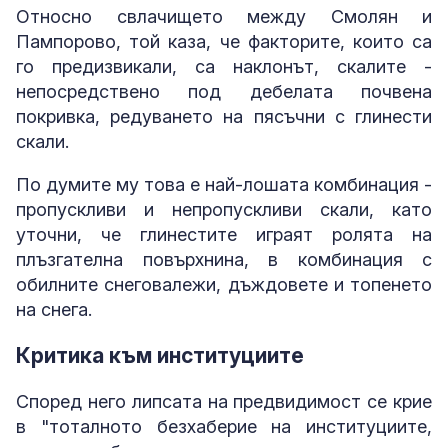
Относно свлачището между Смолян и
Пампорово, той каза, че факторите, които са
го предизвикали, са наклонът, скалите -
непосредствено под дебелата почвена
покривка, редуването на пясъчни с глинести
скали.
По думите му това е най-лошата комбинация -
пропускливи и непропускливи скали, като
уточни, че глинестите играят ролята на
плъзгателна повърхнина, в комбинация с
обилните снеговалежи, дъждовете и топенето
на снега.
Критика към институциите
Според него липсата на предвидимост се крие
в "тоталното безхаберие на институциите,