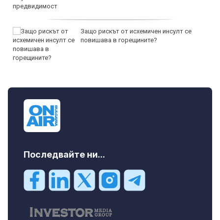
Защо рискът от исхемичен инсулт се
повишава в горещините?
Последвайте ни...