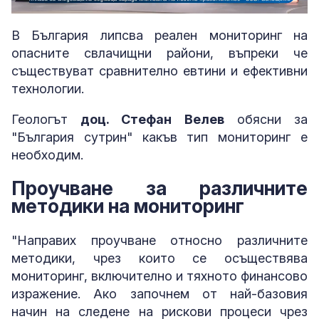
Loaded
:
Unmute
9.09%
В България липсва реален мониторинг на
опасните свлачищни райони, въпреки че
съществуват сравнително евтини и ефективни
технологии.
Геологът
доц. Стефан Велев
обясни за
"България сутрин" какъв тип мониторинг е
необходим.
Проучване за различните
методики на мониторинг
"Направих проучване относно различните
методики, чрез които се осъществява
мониторинг, включително и тяхното финансово
изражение. Ако започнем от най-базовия
начин на следене на рискови процеси чрез