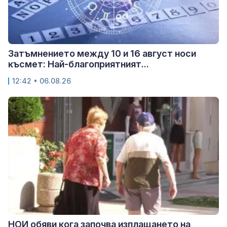
Затъмнението между 10 и 16 август носи
късмет: Най-благоприятният...
12:42 • 06.08.26
НОИ обяви кога започва изплащането на