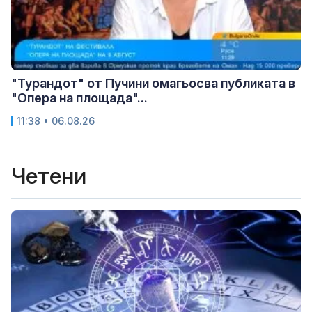
"Турандот" от Пучини омагьосва публиката в
"Опера на площада"...
11:38 • 06.08.26
Четени