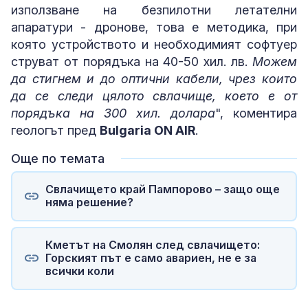
използване на безпилотни летателни
апаратури - дронове, това е методика, при
която устройството и необходимият софтуер
струват от порядъка на 40-50 хил. лв.
Можем
да стигнем и до оптични кабели, чрез които
да се следи цялото свлачище, което е от
порядъка на 300 хил. долара
", коментира
геологът пред
Bulgaria ON AIR
.
Още по темата
Свлачището край Пампорово – защо още
няма решение?
Кметът на Смолян след свлачището:
Горският път е само авариен, не е за
всички коли