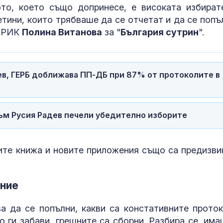
мозъчно зася
ото, което също допринесе, е високата избират
тини, които трябваше да се отчетат и да се попъ
Зеленски обяви война
Можем ли да
3 РИК
Полина Витанова
за "
България сутрин
".
на руската военна
до 146 години,
промишленост
повече?
ев, ГЕРБ доближава ПП-ДБ при 87% от протоколите в
Около 100 души са
Как да избер
загинали при
протеинов ше
масовото нахлуване в
какво трябва
Сеута
внимаваме?
ъм Русия Радев печели убедително изборите
ите книжа и новите приложения също са предизви
ение
ва да се попълни, какви са констативните проток
 ги забави, грешните са сборни. Разбира се, има