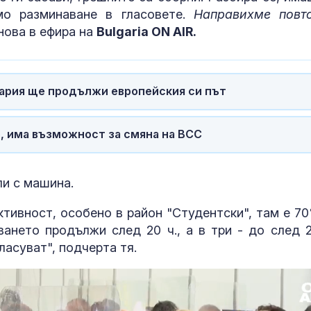
мо разминаване в гласовете.
Направихме повт
нова в ефира на
Bulgaria ON AIR.
гария ще продължи европейския си път
о, има възможност за смяна на ВСС
ли с машина.
тивност, особено в район "Студентски", там е 70
ането продължи след 20 ч., а в три - до след 21
ласуват", подчерта тя.