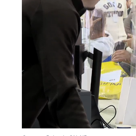
Loaded
:
Unmute
41.76%