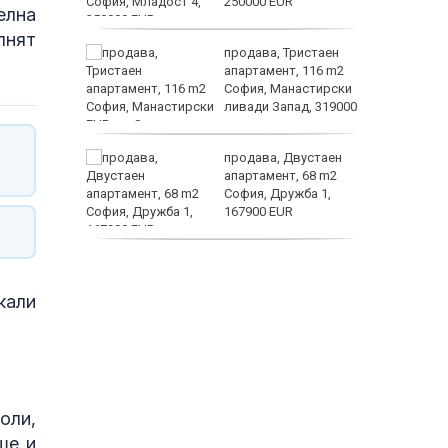
гане
250000 EUR
елна
лнят
 живеем
продава, Тристаен
 а и
апартамент, 116 m2
София, Манастирски
ливади Запад, 319000
EUR
заболяв
ем
продава, Двустаен
йк и за
апартамент, 68 m2
 да
София, Дружба 1,
167900 EUR
пеперуд
дава под наем,
Двустаен апартамент,
кали
70 m2 София,
Манастирски Ливади,
800 EUR
оли,
ше и