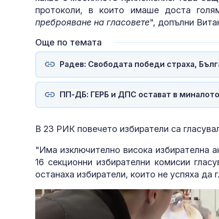
протоколи, в които имаше доста голя
преброяване на гласовете
", допълни Вита
Още по темата
Радев: Свободата победи страха, Бъл
ПП-ДБ: ГЕРБ и ДПС остават в миналот
В 23 РИК повечето избиратели са гласува
"Има изключително висока избирателна ак
16 секционни избирателни комисии гласув
останаха избиратели, които не успяха да г