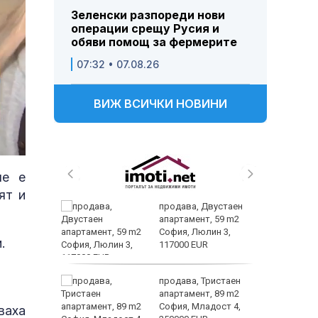
Зеленски разпореди нови
операции срещу Русия и
обяви помощ за фермерите
07:32 • 07.08.26
ВИЖ ВСИЧКИ НОВИНИ
че е
ят и
продава, Двустаен
апартамент, 59 m2
София, Люлин 3,
.
 ЕМА от
117000 EUR
 –
продава, Тристаен
 зооноза
апартамент, 89 m2
дробно и
София, Младост 4,
ваха