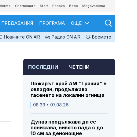
deteto
Chernomore
Start
Posoka
Boec
Megavselena
ПРЕДАВАНИЯ
ПРОГРАМА
ОЩЕ
Новините ON AIR
Радио ON AIR
Времето
ПОСЛЕДНИ
ЧЕТЕНИ
Пожарът край АМ "Тракия" е
овладян, продължава
гасенето на локални огнища
08:33 • 07.08.26
Дунав продължава да се
понижава, нивото пада с до
и
10 см за денонощие