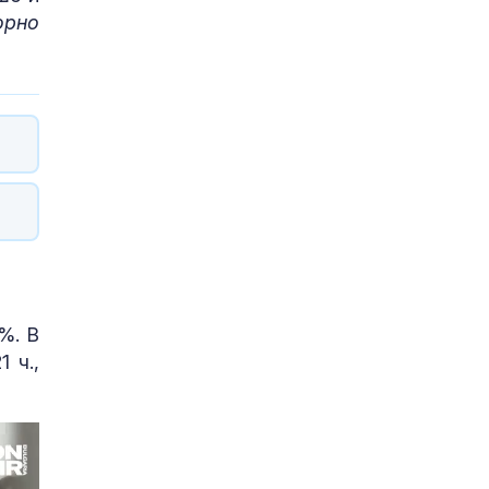
орно
%. В
 ч.,