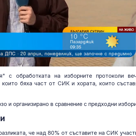
я" с обработката на изборните протоколи ве
, които бяха част от СИК и хората, които състав
Атака на хутите срещу
12 са новите
Саудитска Арабия
лекарства с
рани 11 цивилни, Рияд
положително
зо и организирано в сравнение с предходни избори
предупреждава за
становище от
юли 2026 г.
ти
Зеленски отива в
Хендра вирус
Сърбия за първи път
австралийска
след руската инвазия
с тежко бело
 разликата, че над 80% от съставите на СИК участ