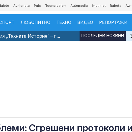
ialoto
Az-jenata
Puls
Teenproblem
Automedia
Imoti.net
Rabota
Az-
СПОРТ
ЛЮБОПИТНО
ТЕХНО
ВИДЕО
РЕПОРТАЖИ
я „Тяхната История“ – п...
ПОСЛЕДНИ НОВИНИ
блеми: Сгрешени протоколи 