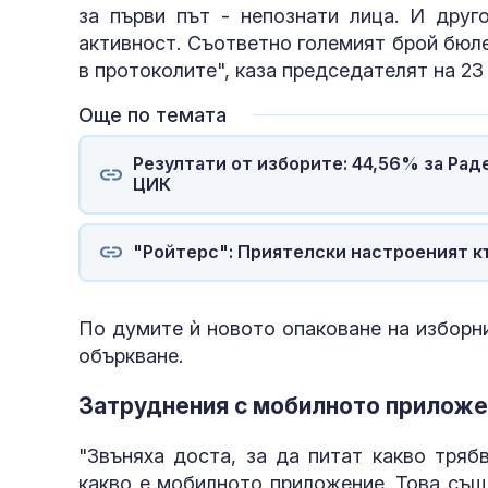
за първи път - непознати лица. И друг
активност. Съответно големият брой бюле
в протоколите", каза председателят на 2
Още по темата
Резултати от изборите: 44,56% за Рад
ЦИК
"Ройтерс": Приятелски настроеният к
По думите ѝ новото опаковане на изборн
объркване.
Затруднения с мобилното прилож
"Звъняха доста, за да питат какво тряб
какво е мобилното приложение. Това също