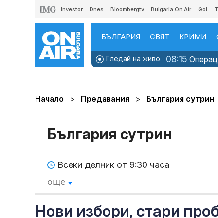
Investor
Dnes
Bloombergtv
Bulgaria On Air
Gol
T
БЪЛГАРИЯ
СВЯТ
КРИМИ
08:15
Гледай на живо
Операци
Начало
Предавания
България сутрин
България сутрин
Всеки делник от 9:30 часа
още
Нови избори, стари про