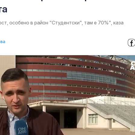
та
ст, особено в район "Студентски", там е 70%", каза
ова