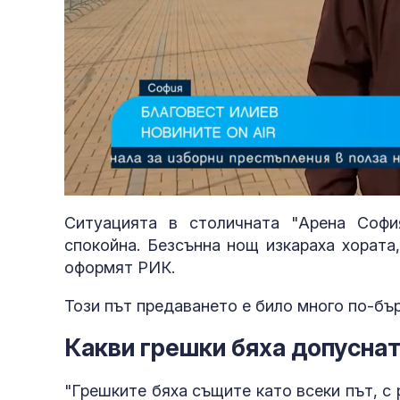
Loaded
:
Unmute
14.84%
Ситуацията в столичната "Арена Софи
спокойна. Безсънна нощ изкараха хората
оформят РИК.
Този път предаването е било много по-бър
нови удари
Какви грешки бяха допусна
"Грешките бяха същите като всеки път, с