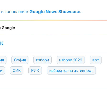
 в канала ни в
Google News Showcase.
 Google
УК
ия
София
избори
избори 2026
вот
ли
СИК
РИК
избирателна активност