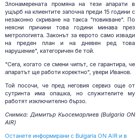
Злонамерената промяна на тези апарати в
ущърб на клиентите започна преди 15 години с
незаконно скриване на такса "повикване". По
неясни причини това години минава през
метрологията. Законът за еврото само извади
на преден план и на дневен ред това
нарушение", категоричен бе той.
"Сега, когато се смени чипът, се гарантира, че
апаратът ще работи коректно", увери Иванов.
Той посочи, че пред неговия сервиз още от
сутринта има опашка, но служителите му
работят изключително бързо.
Снимка: Димитър Кьосемарлиев (Bulgaria ON
AIR)
Останете информирани с Bulgaria ON AIR и в