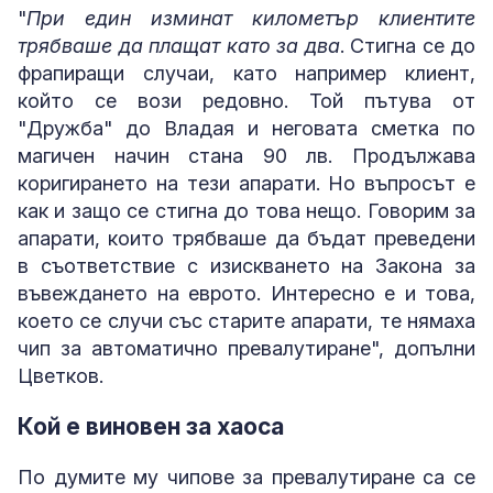
"
При един изминат километър клиентите
трябваше да плащат като за два
. Стигна се до
фрапиращи случаи, като например клиент,
който се вози редовно. Той пътува от
"Дружба" до Владая и неговата сметка по
магичен начин стана 90 лв. Продължава
коригирането на тези апарати. Но въпросът е
как и защо се стигна до това нещо. Говорим за
апарати, които трябваше да бъдат преведени
в съответствие с изискването на Закона за
въвеждането на еврото. Интересно е и това,
което се случи със старите апарати, те нямаха
чип за автоматично превалутиране", допълни
Цветков.
Кой е виновен за хаоса
По думите му чипове за превалутиране са се