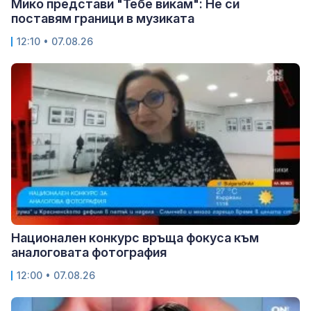
Мико представи "Тебе викам": Не си
поставям граници в музиката
12:10 • 07.08.26
Национален конкурс връща фокуса към
аналоговата фотография
12:00 • 07.08.26