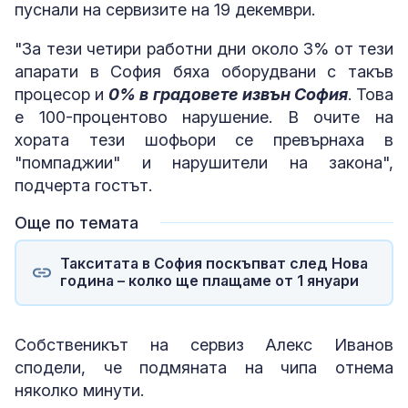
пуснали на сервизите на 19 декември.
"За тези четири работни дни около 3% от тези
апарати в София бяха оборудвани с такъв
процесор и
0% в градовете извън София
. Това
е 100-процентово нарушение. В очите на
хората тези шофьори се превърнаха в
"помпаджии" и нарушители на закона",
подчерта гостът.
Още по темата
Такситата в София поскъпват след Нова
година – колко ще плащаме от 1 януари
Собственикът на сервиз Алекс Иванов
сподели, че подмяната на чипа отнема
няколко минути.