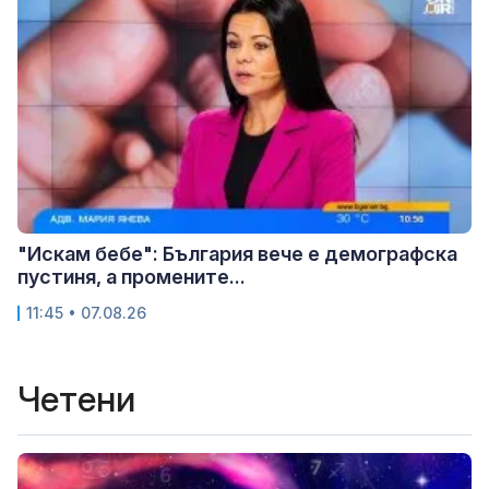
"Искам бебе": България вече е демографска
пустиня, а промените...
11:45 • 07.08.26
Четени