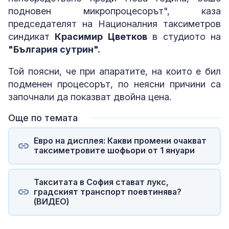
подновен микропроцесорът", каза
председателят на Националния таксиметров
синдикат
Красимир Цветков
в студиото на
"България сутрин".
Той поясни, че при апаратите, на които е бил
подменен процесорът, по неясни причини са
започнали да показват двойна цена.
Още по темата
Евро на дисплея: Какви промени очакват
таксиметровите шофьори от 1 януари
Такситата в София стават лукс,
градският транспорт поевтинява?
(ВИДЕО)