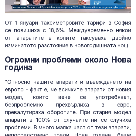
Loaded
:
Unmute
4.61%
От 1 януари таксиметровите тарифи в София
се повишиха с 18,6%. Междувременно някои
от апаратите в колите таксуваха двойно
изминатото разстояние в новогодишната нощ.
Огромни проблеми около Нова
година
"Относно нашите апарати и въвеждането на
еврото - факт е, че всичките апарати от новия
модел, които вече се употребяват,
безпроблемно прехвърлиха в евро,
превалутираха оборотите. При стария модел
апарати в 100% от случаите ни се случиха
проблеми. В много малка част от тези апарати,
непосредствено преди Нова година, беше