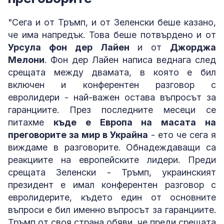
"Сега и от Тръмп, и от Зеленски беше казано,
че има напредък. Това беше потвърдено и от
Урсула фон дер Лайен
и от
Джорджа
Мелони
. Фон дер Лайен написа веднага след
срещата между двамата, в която е бил
включен и конферентен разговор с
евролидери - най-важен остава въпросът за
гаранциите. През последните месеци се
питахме
къде е Европа на масата на
преговорите за мир в Украйна
- ето че сега я
виждаме в разговорите. Обнадеждаващи са
реакциите на европейските лидери. Преди
срещата Зеленски - Тръмп, украинският
президент е имал конферентен разговор с
евролидерите, където един от основните
въпроси е бил именно въпросът за гаранциите.
Тръмп от своя страна обяви, че преди срещата