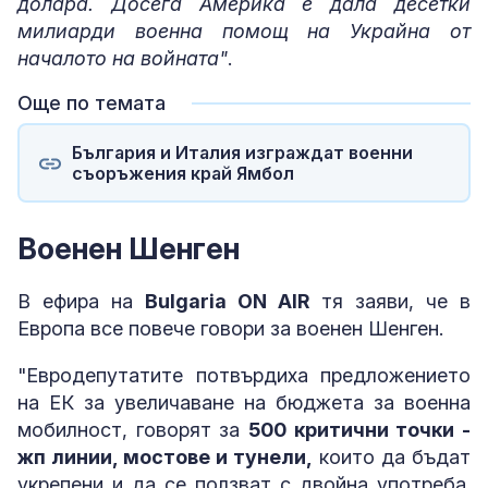
долара. Досега Америка е дала десетки
милиарди военна помощ на Украйна от
началото на войната"
.
Още по темата
България и Италия изграждат военни
съоръжения край Ямбол
Военен Шенген
В ефира на
Bulgaria ON AIR
тя заяви, че в
Европа все повече говори за военен Шенген.
"Евродепутатите потвърдиха предложението
на ЕК за увеличаване на бюджета за военна
мобилност, говорят за
500 критични точки -
жп линии, мостове и тунели,
които да бъдат
укрепени и да се ползват с двойна употреба.