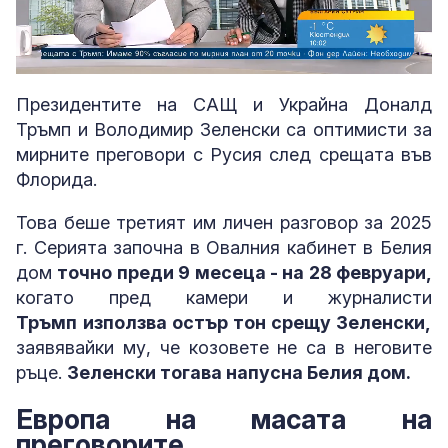
Loaded
:
Unmute
3.99%
Президентите на САЩ и Украйна Доналд
Тръмп и Володимир Зеленски са оптимисти за
мирните преговори с Русия след срещата във
Флорида.
Това беше третият им личен разговор за 2025
г. Серията започна в Овалния кабинет в Белия
дом
точно преди 9 месеца - на 28 февруари,
когато пред камери и журналисти
Тръмп
използва остър тон срещу Зеленски,
заявявайки му, че козовете не са в неговите
ръце.
Зеленски тогава напусна Белия дом.
Европа на масата на
преговорите