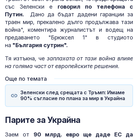
със Зеленски е
говорил по телефона с
Путин.
Дано да бъдат дадени гаранции за
траен мир, прекалено дълго продължава тази
война", коментира журналистът и водещ на
предаването "Брюксел 1" в студиото
на
"България сутрин".
Тя изтъкна, че
заплахата от тази война влияе
на голяма част от европейските решения.
Още по темата
Зеленски след срещата с Тръмп: Имаме
90% съгласие по плана за мир в Украйна
Парите за Украйна
Заем от
90 млрд. евро ще даде ЕС да