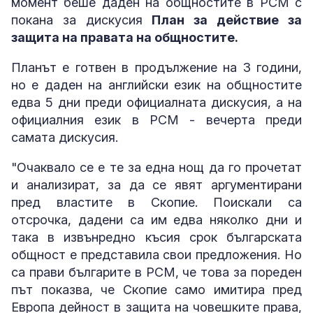
момент беше даден на общностите в РСМ с
покана за дискусия
План за действие за
защита на правата на общностите.
Планът е готвен в продължение на 3 години,
но е даден на английски език на общностите
едва 5 дни преди официалната дискусия, а на
официалния език в РСМ - вечерта преди
самата дискусия.
"Очаквало се е те за една нощ да го прочетат
и анализират, за да се явят аргументирани
пред властите в Скопие. Поискали са
отсрочка, дадени са им едва няколко дни и
така в извънредно късия срок българската
общност е представила свои предложения. Но
са прави българите в РСМ, че това за пореден
път показва, че Скопие само имитира пред
Европа дейност в защита на човешките права,