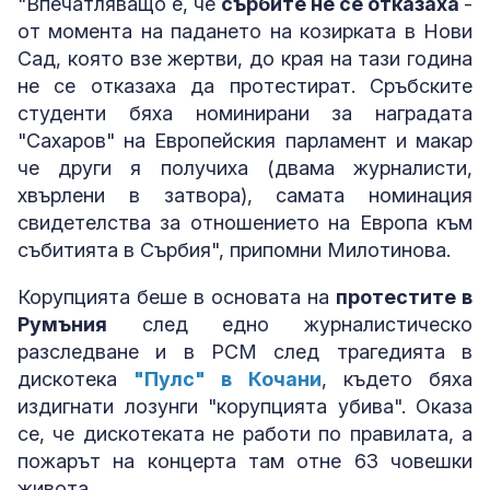
"Впечатляващо е, че
сърбите не се отказаха
-
от момента на падането на козирката в Нови
Сад, която взе жертви, до края на тази година
не се отказаха да протестират. Сръбските
студенти бяха номинирани за наградата
"Сахаров" на Европейския парламент и макар
че други я получиха (двама журналисти,
хвърлени в затвора), самата номинация
свидетелства за отношението на Европа към
събитията в Сърбия", припомни Милотинова.
Корупцията беше в основата на
протестите в
Румъния
след едно журналистическо
разследване и в РСМ след трагедията в
дискотека
"Пулс" в Кочани
, където бяха
издигнати лозунги "корупцията убива". Оказа
се, че дискотеката не работи по правилата, а
пожарът на концерта там отне 63 човешки
живота.