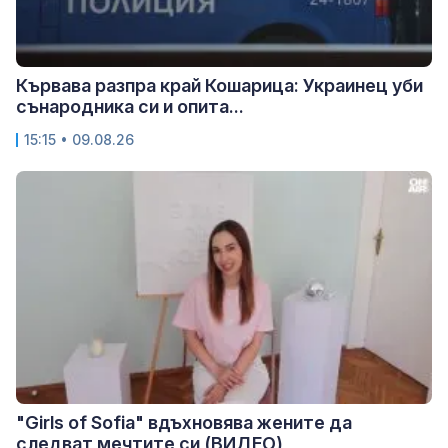
Кървава разпра край Кошарица: Украинец уби
сънародника си и опита...
15:15 • 09.08.26
"Girls of Sofia" вдъхновява жените да
следват мечтите си (ВИДЕО)