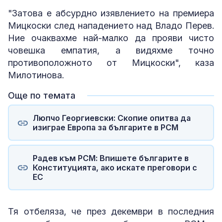
"Затова е абсурдно изявлението на премиера
Мицкоски след нападението над Владо Перев.
Ние очаквахме най-малко да прояви чисто
човешка емпатия, а видяхме точно
противоположното от Мицкоски", каза
Милотинова.
Още по темата
Люпчо Георгиевски: Скопие опитва да
изиграе Европа за българите в РСМ
Радев към РСМ: Впишете българите в
Конституцията, ако искате преговори с
ЕС
Тя отбеляза, че през декември в последния