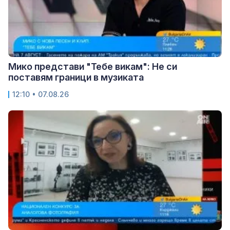
Мико представи "Тебе викам": Не си
поставям граници в музиката
12:10 • 07.08.26