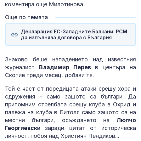
коментира още Милотинова.
Още по темата
Декларация ЕС-Западните Балкани: РСМ
да изпълнява договора с България
Знаково беше нападението над известния
журналист
Владимир Перев
в центъра на
Скопие преди месец, добави тя.
Той е част от поредицата атаки срещу хора и
сдружения - само защото са българи. Да
припомним стрелбата срещу клуба в Охрид и
палежа на клуба в Битоля само защото са на
местни българи, осъждането на
Люпчо
Георгиевски
заради цитат от историческа
личност, побоя над Християн Пендиков...