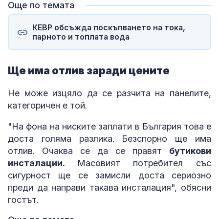
Още по темата
КЕВР обсъжда поскъпването на тока,
парното и топлата вода
Ще има отлив заради цените
Не може изцяло да се разчита на панелите,
категоричен е той.
"На фона на ниските заплати в България това е
доста голяма разлика. Безспорно ще има
отлив. Очаква се да се правят
бутикови
инсталации.
Масовият потребител със
сигурност ще се замисли доста сериозно
преди да направи такава инсталация", обясни
гостът.