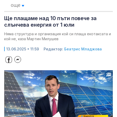
още
Ще плащаме над 10 пъти повече за
слънчева енергия от 1 юли
Няма структура и организация кой си плаща екотаксата и
кой не, каза Мартин Милушев
13.06.2025 • 11:59
Редактор:
Беатрис Младжова