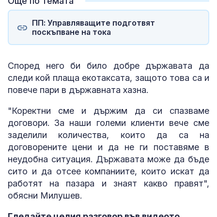
Още по темата
ПП: Управляващите подготвят
поскъпване на тока
Според него би било добре държавата да
следи кой плаща екотаксата, защото това са и
повече пари в държавната хазна.
"Коректни сме и държим да си спазваме
договори. За наши големи клиенти вече сме
заделили количества, които да са на
договорените цени и да не ги поставяме в
неудобна ситуация. Държавата може да бъде
сито и да отсее компаниите, които искат да
работят на пазара и знаят какво правят",
обясни Милушев.
Гледайте целия разговор във видеото.