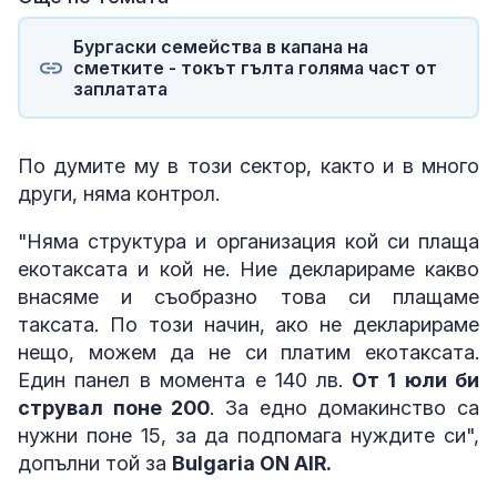
Бургаски семейства в капана на
сметките - токът гълта голяма част от
заплатата
По думите му в този сектор, както и в много
други, няма контрол.
"Няма структура и организация кой си плаща
екотаксата и кой не. Ние декларираме какво
внасяме и съобразно това си плащаме
таксата. По този начин, ако не декларираме
нещо, можем да не си платим екотаксата.
Един панел в момента е 140 лв.
От 1 юли би
струвал поне 200
. За едно домакинство са
нужни поне 15, за да подпомага нуждите си",
допълни той за
Bulgaria ON AIR.