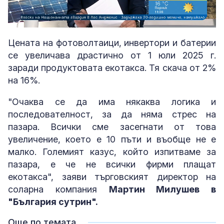
Loaded
:
Unmute
7.06%
Цената на фотоволтаици, инвертори и батерии
се увеличава драстично от 1 юли 2025 г.
заради продуктовата екотакса. Тя скача от 2%
на 16%.
"Очаква се да има някаква логика и
последователност, за да няма стрес на
пазара. Всички сме засегнати от това
увеличение, което е 10 пъти и въобще не е
малко. Големият казус, който изпитваме за
пазара, е че не всички фирми плащат
екотакса", заяви търговският директор на
соларна компания
Мартин Милушев в
"България сутрин".
Още по темата