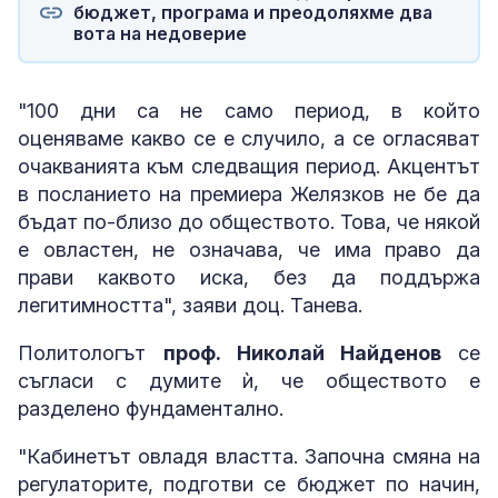
бюджет, програма и преодоляхме два
вота на недоверие
"100 дни са не само период, в който
оценяваме какво се е случило, а се огласяват
очакванията към следващия период. Акцентът
в посланието на премиера Желязков не бе да
бъдат по-близо до обществото. Това, че някой
е овластен, не означава, че има право да
прави каквото иска, без да поддържа
легитимността", заяви доц. Танева.
Политологът
проф. Николай Найденов
се
съгласи с думите ѝ, че обществото е
разделено фундаментално.
"Кабинетът овладя властта. Започна смяна на
регулаторите, подготви се бюджет по начин,