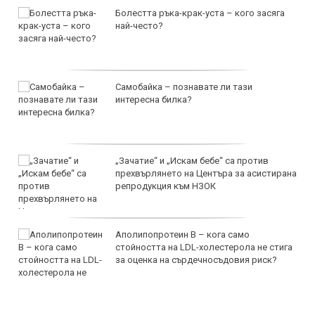
Болестта ръка-крак-уста – кого засяга
най-често?
Самобайка – познавате ли тази
интересна билка?
„Зачатие“ и „Искам бебе“ са против
прехвърлянето на Центъра за асистирана
репродукция към НЗОК
Аполипопротеин B – кога само
стойността на LDL-холестерола не стига
за оценка на сърдечносъдовия риск?