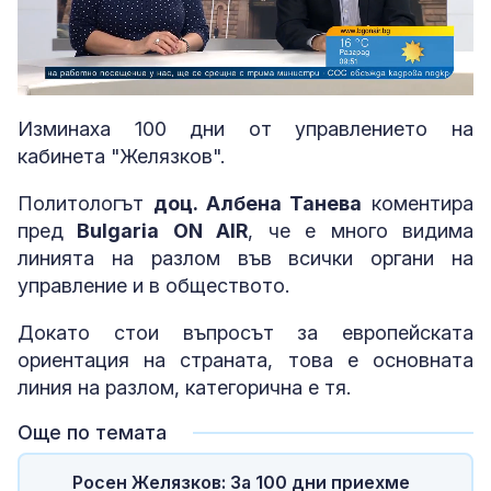
Loaded
:
Unmute
2.87%
Изминаха 100 дни от управлението на
кабинета "Желязков".
Политологът
доц. Албена Танева
коментира
пред
Bulgaria ON AIR
, че е много видима
линията на разлом във всички органи на
управление и в обществото.
Докато стои въпросът за европейската
ориентация на страната, това е основната
линия на разлом, категорична е тя.
Още по темата
Росен Желязков: За 100 дни приехме