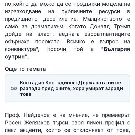
по който да може да се продължи модела на
изразходване на публичните ресурси в
предишното десетилетие. Малцинството е
само за драматизъм. Когато Доналд Тръмп
дойде на власт, веднага евроатлантиците
обърнаха посоката. Всичко е въпрос на
конюнктура", посочи той в
"България
сутрин"
.
Още по темата
Костадин Костадинов: Държавата ни се
разпада пред очите, хора умират заради
това
Проф. Найденов е на мнение, че премиерът
Росен Желязков търси своя личен профил с
леки акценти, които се отклоняват от това,