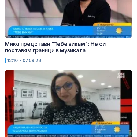
Мико представи "Тебе викам": Не си
поставям граници в музиката
12:10 • 07.08.26