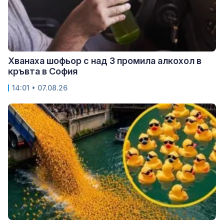
Хванаха шофьор с над 3 промила алкохол в
кръвта в София
14:01 • 07.08.26