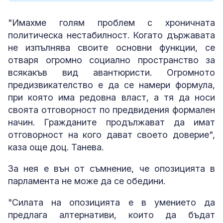
"Имахме голям проблем с хроничната
политическа нестабилност. Когато държавата
не изпълнява своите основни функции, се
отваря огромно социално пространство за
всякакъв вид авантюристи. Огромното
предизвикателство е да се намери формула,
при която има редовна власт, а тя да носи
своята отговорност по предвидения формален
начин. Гражданите продължават да имат
отговорност на кого дават своето доверие",
каза още доц. Танева.
За нея е вън от съмнение, че опозицията в
парламента не може да се обедини.
"Силата на опозицията е в умението да
предлага алтернативи, които да бъдат