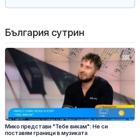
България сутрин
Мико представи "Тебе викам": Не си
поставям граници в музиката