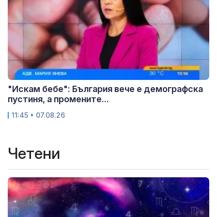
"Искам бебе": България вече е демографска
пустиня, а промените...
11:45 • 07.08.26
Четени