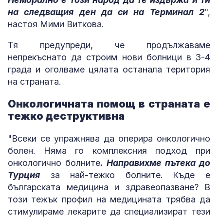
на следващия ден да си на Терминал 2
",
настоя Мими Виткова.
Тя предупреди, че продължаваме
непрекъснато да строим нови болници в 3-4
града и оголваме цялата останала територия
на страната.
Онкологичната помощ в страната е
тежко деструктивна
"Всеки се упражнява да оперира онкологично
болен. Няма го комплексния подход при
онкологично болните
. Направихме пътека до
Турция
за най-тежко болните. Къде е
българската медицина и здравеопазване? В
този тежък профил на медицината трябва да
стимулираме лекарите да специализират тези