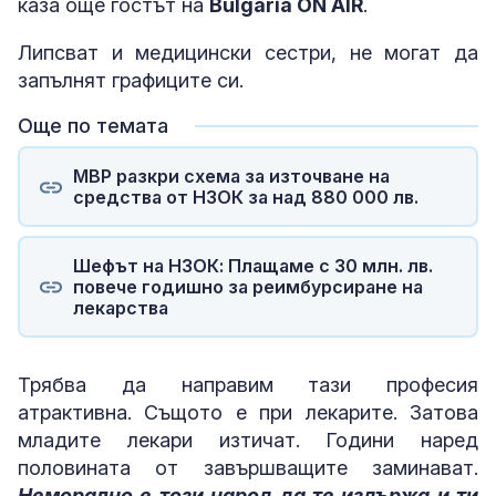
каза още гостът на
Bulgaria ON AIR
.
Липсват и медицински сестри, не могат да
запълнят графиците си.
Още по темата
МВР разкри схема за източване на
средства от НЗОК за над 880 000 лв.
Шефът на НЗОК: Плащаме с 30 млн. лв.
повече годишно за реимбурсиране на
лекарства
Трябва да направим тази професия
атрактивна. Същото е при лекарите. Затова
младите лекари изтичат. Години наред
половината от завършващите заминават.
Неморално е този народ да те издържа и ти