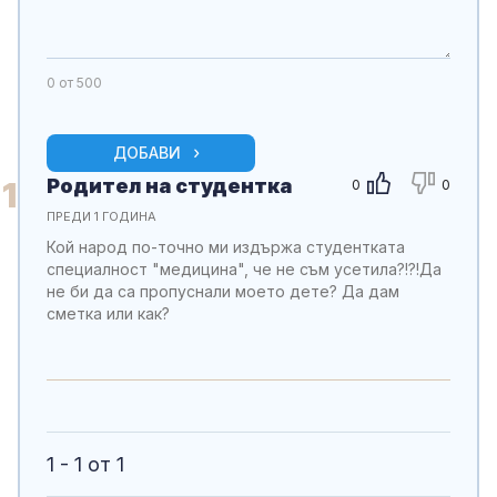
0
от 500
ДОБАВИ
Родител на студентка
1
0
0
ПРЕДИ 1 ГОДИНА
Кой народ по-точно ми издържа студентката
специалност "медицина", че не съм усетила?!?!Да
не би да са пропуснали моето дете? Да дам
сметка или как?
1 - 1 от 1