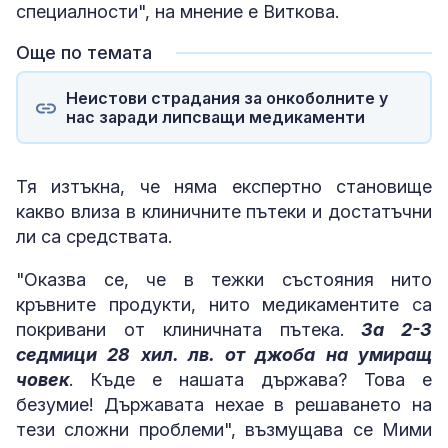
специалности", на мнение е Виткова.
Още по темата
Неистови страдания за онкоболните у
нас заради липсващи медикаменти
Тя изтъкна, че няма експертно становище
какво влиза в клиничните пътеки и достатъчни
ли са средствата.
"Оказва се, че в тежки състояния нито
кръвните продукти, нито медикаментите са
покривани от клиничната пътека.
За 2-3
седмици 28 хил. лв. от джоба на умиращ
човек
. Къде е нашата държава? Това е
безумие! Държавата нехае в решаването на
тези сложни проблеми", възмущава се Мими