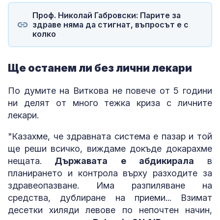
Проф. Николай Габровски: Парите за
здраве няма да стигнат, въпросът е с
колко
Ще останем ли без лични лекари
По думите на Виткова не повече от 5 години
ни делят от много тежка криза с личните
лекари.
"Казахме, че здравната система е пазар и той
ще реши всичко, виждаме докъде докарахме
нещата.
Държавата е абдикирала
в
планирането и контрола върху разходите за
здравеопазване. Има разпиляване на
средства, дублиране на приеми... Взимат
десетки хиляди левове по непочтен начин,