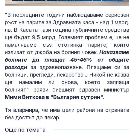
Loaded
:
Unmute
5.57%
"В последните години наблюдаваме сериозен
ръст на парите за Здравната каса - над 1 млрд.
лв. В Касата тази година публичните средства
ще бъдат 9,5 млрд. Големият проблем е, че не
намаляваме съs стотинка парите, които
излизат от джоба на болния човек.
Наказваме
болните да плащат 45-46% от общите
разходи
за здравеопазване. Плащаме си за
болници, прегледи, лекарства... Никой не казва
ще намалим ли онова, което заплаща
болният", заяви бившият здравен министър
Мими Виткова в "България сутрин".
Тя алармира, че има цели райони на страната
без достъп до лекар.
Още по темата