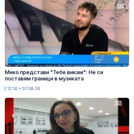
Мико представи "Тебе викам": Не си
поставям граници в музиката
12:10 • 07.08.26