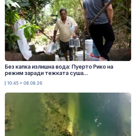
Без капка излишна вода: Пуерто Рико на
режим заради тежката суша...
10:45 • 08.08.26