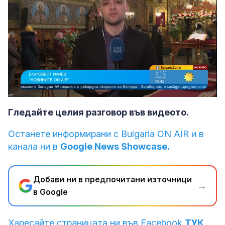
Loaded
:
Unmute
45.39%
Гледайте целия разговор във видеото.
Останете информирани с Bulgaria ON AIR и в
канала ни в
Google News Showcase.
Добави ни в предпочитани източници
→
в Google
Харесайте страницата ни във Facebook
ТУК