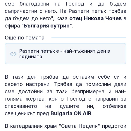
сме благодарни на Господ и да бъдем
съпричастни с него. На Разпети петък трябва
да бъдем до него", каза
отец Никола Чочев
в
ефира "
България сутрин
".
Още по темата
Разпети петък е - най-тъжният ден в
годината
В тази ден трябва да оставим себе си и
своето настрани. Трябва да помислим дали
сме достойни за тази безпримерна и най-
голяма жертва, която Господ е направил за
спасяването на душите ни, отбеляза
свещеникът пред
Bulgaria ON AIR
.
В катедралния храм "Света Неделя" предстои