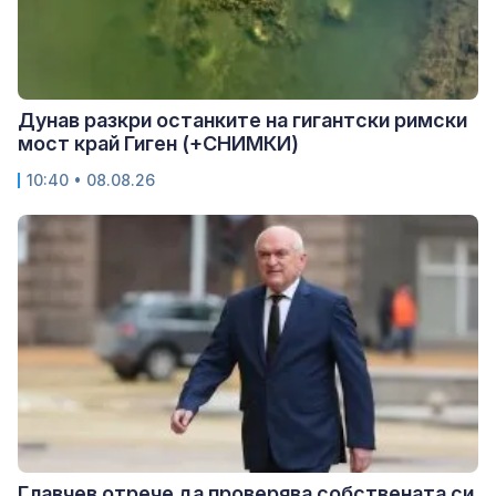
Дунав разкри останките на гигантски римски
мост край Гиген (+СНИМКИ)
10:40 • 08.08.26
Главчев отрече да проверява собствената си