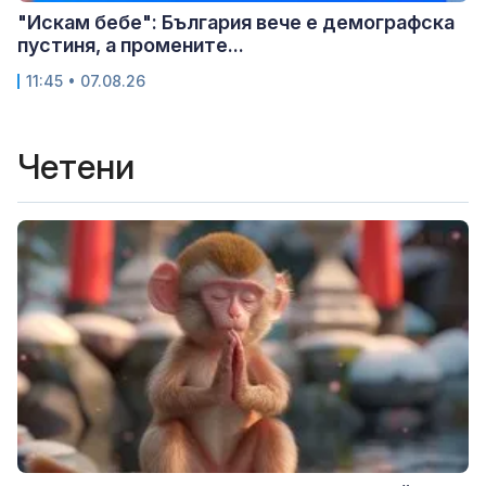
"Искам бебе": България вече е демографска
пустиня, а промените...
11:45 • 07.08.26
Четени