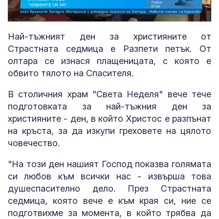
Loaded
:
Unmute
11.76%
Най-тъжният ден за християните от
Страстната седмица е Разпети петък. От
олтара се изнася плащеницата, с която е
обвито тялото на Спасителя.
В столичния храм "Света Неделя" вече тече
подготовката за най-тъжния ден за
християните - ден, в който Христос е разпънат
на кръста, за да изкупи греховете на цялото
човечество.
"На този ден нашият Господ показва голямата
си любов към всички нас - извърша това
душеспасително дело. През Страстната
седмица, която вече е към края си, ние се
подготвихме за момента, в който трябва да