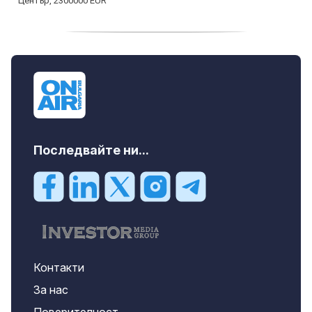
дава под наем, Двустаен апартамент, 55
m2 София, Младост 4, 650 EUR
Последвайте ни...
Контакти
За нас