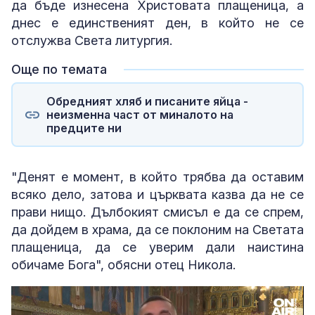
да бъде изнесена Христовата плащеница, а
днес е единственият ден, в който не се
отслужва Света литургия.
Още по темата
Обредният хляб и писаните яйца -
неизменна част от миналото на
предците ни
"Денят е момент, в който трябва да оставим
всяко дело, затова и църквата казва да не се
прави нищо. Дълбокият смисъл е да се спрем,
да дойдем в храма, да се поклоним на Светата
плащеница, да се уверим дали наистина
обичаме Бога", обясни отец Никола.