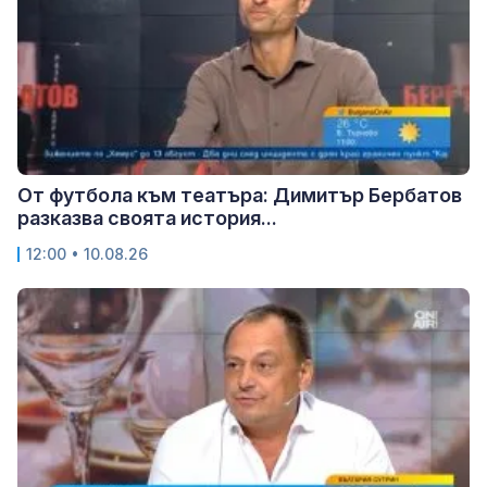
От футбола към театъра: Димитър Бербатов
разказва своята история...
12:00 • 10.08.26