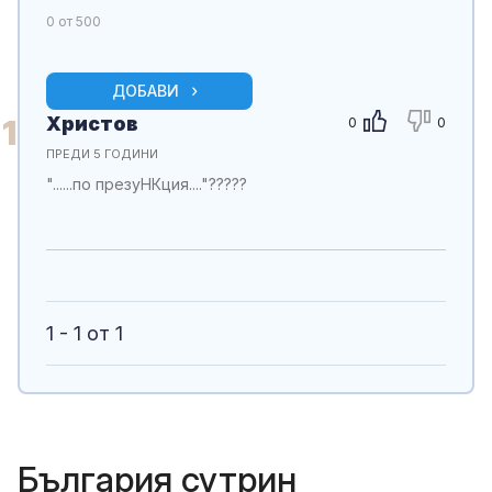
0
от 500
ДОБАВИ
Христов
1
0
0
ПРЕДИ 5 ГОДИНИ
"......по презуНКция...."?????
1 - 1 от 1
България сутрин