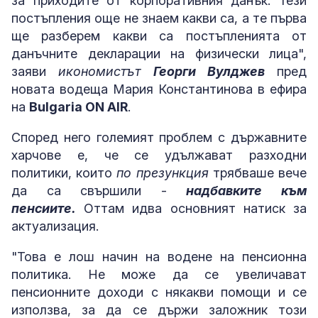
за приходите от корпоративния данък. Тези
постъпления още не знаем какви са, а те първа
ще разберем какви са постъпленията от
данъчните декларации на физически лица",
заяви
икономистът
Георги Вулджев
пред
новата водеща Мария Константинова в ефира
на
Bulgaria ON AIR
.
Според него големият проблем с държавните
харчове е, че се удължават разходни
политики, които
по презункция
трябваше вече
да са свършили -
надбавките към
пенсиите.
Оттам идва основният натиск за
актуализация.
"Това е лош начин на водене на пенсионна
политика. Не може да се увеличават
пенсионните доходи с някакви помощи и се
използва, за да се държи заложник този