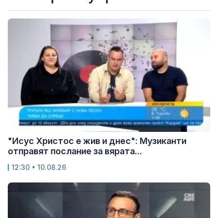
"Исус Христос е жив и днес": Музиканти
отправят послание за вярата...
12:30 • 10.08.26