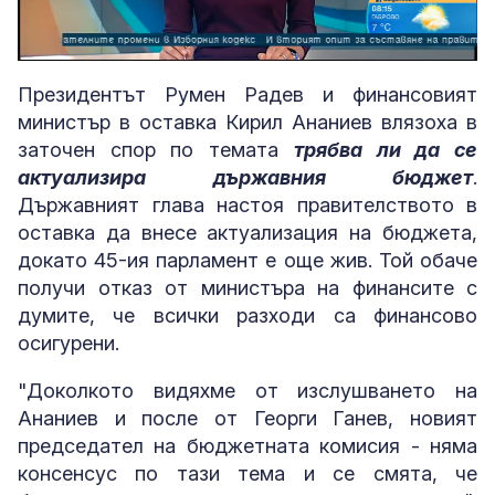
Loaded
:
Unmute
6.74%
Президентът Румен Радев и финансовият
министър в оставка Кирил Ананиев влязоха в
заточен спор по темата
трябва ли да се
актуализира държавния бюджет
.
Държавният глава настоя правителството в
оставка да внесе актуализация на бюджета,
докато 45-ия парламент е още жив. Той обаче
получи отказ от министъра на финансите с
думите, че всички разходи са финансово
осигурени.
"Доколкото видяхме от изслушването на
Ананиев и после от Георги Ганев, новият
председател на бюджетната комисия - няма
консенсус по тази тема и се смята, че