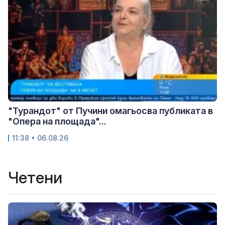
"Турандот" от Пучини омагьосва публиката в
"Опера на площада"...
11:38 • 06.08.26
Четени