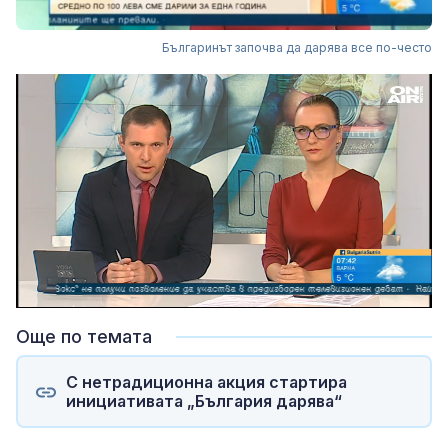
Българинът започва да дарява все по-често
Loaded
:
Unmute
6.90%
Още по темата
С нетрадиционна акция стартира
инициативата „България дарява“