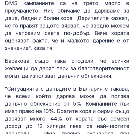
DMS кампаниите са на трето място в
проучването. Ние обичаме да даряваме за
деца, бедни и болни хора. Дарителите казват,
че го правят защото вярват, че заедно можем
да направим света по-добър. Вече хората
оценяват факта, че и малкото дарение е от
значение", каза тя.
Баракова също така сподели, че всички
желаещи да дарят пари за благотворителност
могат да използват данъчни облекчения.
"Ситуацията с данъците в България е такава,
че всеки който дарява може да ползва
данъчно облекчение от 5%. Компаниите пък
имат право на 10%. Боагите хора и фирми също
даряват много. 44% от хората със семеен
доход до 12 хиляди лева са най-честите
дарители. Има голяма активност при