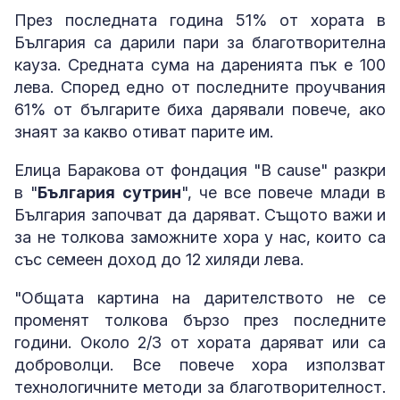
През последната година 51% от хората в
България са дарили пари за благотворителна
кауза. Средната сума на даренията пък е 100
лева. Според едно от последните проучвания
61% от българите биха дарявали повече, ако
знаят за какво отиват парите им.
Елица Баракова от фондация "B cause" разкри
в "
България сутрин
", че все повече млади в
България започват да даряват. Същото важи и
за не толкова заможните хора у нас, които са
със семеен доход до 12 хиляди лева.
"Общата картина на дарителството не се
променят толкова бързо през последните
години. Около 2/3 от хората даряват или са
доброволци. Все повече хора използват
технологичните методи за благотворителност.