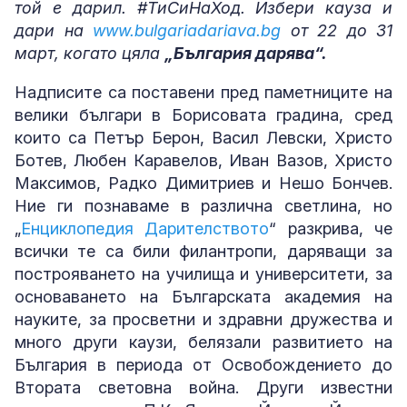
той е дарил.
#
ТиСиНаХод. Избери кауза и
дари на
www.bulgariadariava.bg
от 22 до 31
март, когато цяла
„България дарява“.
Надписите са поставени пред паметниците на
велики българи в Борисовата градина, сред
които са Петър Берон, Васил Левски, Христо
Ботев, Любен Каравелов, Иван Вазов, Христо
Максимов, Радко Димитриев и Нешо Бончев.
Ние ги познаваме в различна светлина, но
„
Енциклопедия Дарителството
“ разкрива, че
всички те са били филантропи, даряващи за
построяването на училища и университети, за
основаването на Българската академия на
науките, за просветни и здравни дружества и
много други каузи, белязали развитието на
България в периода от Освобождението до
Втората световна война. Други известни