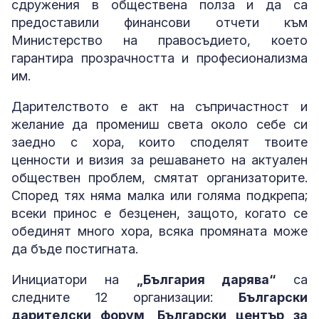
сдружения в обществена полза и да са
предоставили финансови отчети към
Министерство на правосъдието, което
гарантира прозрачността и професионализма
им.
Дарителството е акт на съпричастност и
желание да промениш света около себе си
заедно с хора, които споделят твоите
ценности и визия за решаването на актуален
обществен проблем, смятат организаторите.
Според тях няма малка или голяма подкрепа;
всеки принос е безценен, защото, когато се
обединят много хора, всяка промяната може
да бъде постигната.
Инициатори на
„България дарява“
са
следните 12 организации:
Български
дарителски форум, Български център за