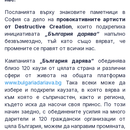
Посланията върху знаковите паметници в
София са дело на
провокативните артисти
от Destructive Creation
, които подкрепиха
инициативата
„България дарява“
напълно
безвъзмездно, тъй като също вярват, че
промените се правят от всички нас.
Кампанията
„България дарява“
обединява
близо 120 каузи от цялата страна и различни
сфери от живота на общата платформа
www.bulgariadariava.bg
Така всеки може да
избере и подкрепи каузата, в която вярва и
към която е съпричастен, както и региона,
където иска да насочи своя принос. По този
начин заедно, с обединените усилия на много
дарители и 120 граждански организации от
цяла България, можем да направим промяната,