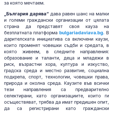
за която мечтаем.
„България дарява“
дава равен шанс на малки
и големи граждански организации от цялата
страна да представят своя кауза на
безплатната платформа
bulgariadaviava.bg.
В
дарителската инициатива са включени каузи,
които променят човешки съдби и средата, в
която живеем, в следните направления:
образование и таланти, деца и младежи в
риск, възрастни хора, култура и изкуство,
градска среда и местно развитие, социална
подкрепа, спорт, технологии, човешки права,
природа и околна среда. Каузите във всички
тези направления са предварително
селектирани, като организациите, които ги
осъществяват, трябва да имат предишен опит,
да са регистрирани като граждански