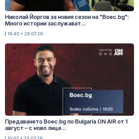
Николай Йоргов за новия сезон на "Boec.bg":
Много истории заслужават...
19:40 • 28.07.26
Предаването Boec.bg по Bulgaria ON AIR от 1
август – с ново лице...
10:02 • 23.07.26