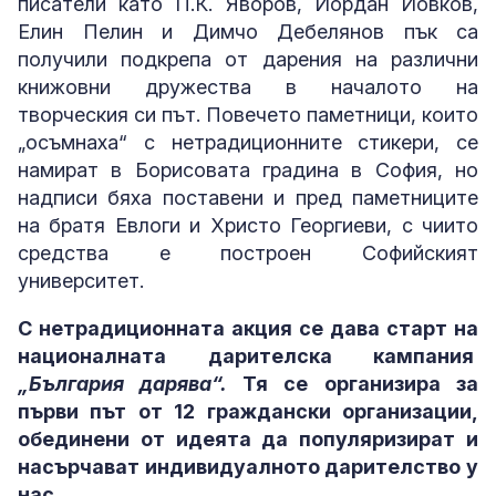
писатели като П.К. Яворов, Йордан Йовков,
Елин Пелин и Димчо Дебелянов пък са
получили подкрепа от дарения на различни
книжовни дружества в началото на
творческия си път. Повечето паметници, които
„осъмнаха“ с нетрадиционните стикери, се
намират в Борисовата градина в София, но
надписи бяха поставени и пред паметниците
на братя Евлоги и Христо Георгиеви, с чиито
средства е построен Софийският
университет.
С нетрадиционната акция се дава старт на
националната дарителска кампания
„България дарява“.
Тя се организира за
първи път от 12 граждански организации,
обединени от идеята да популяризират и
насърчават индивидуалното дарителство у
нас.