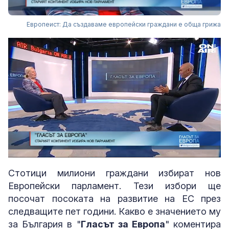
Европеист: Да създаваме европейски граждани е обща грижа
Loaded
:
Unmute
5.89%
Стотици милиони граждани избират нов
Европейски парламент. Тези избори ще
посочат посоката на развитие на ЕС през
следващите пет години. Какво е значението му
за България в "
Гласът за Европа
" коментира