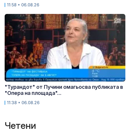
11:58 • 06.08.26
"Турандот" от Пучини омагьосва публиката в
"Опера на площада"...
11:38 • 06.08.26
Четени