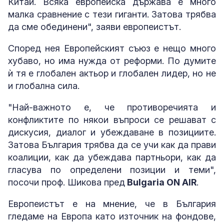
Китай. Всяка европейска държава е много
малка сравнение с тези гиганти. Затова трябва
да сме обединени", заяви европеистът.
Според нея Европейският съюз е нещо много
хубаво, но има нужда от реформи. По думите
ѝ тя е глобален актьор и глобален лидер, но не
и глобална сила.
"Най-важното е, че противоречията и
конфликтите по някои въпроси се решават с
дискусия, диалог и убеждаване в позициите.
Затова България трябва да се учи как да прави
коалиции, как да убеждава партньори, как да
гласува по определени позиции и теми",
посочи проф. Шикова пред
Bulgaria ON AIR
.
Европеистът е на мнение, че в България
гледаме на Европа като източник на фондове,