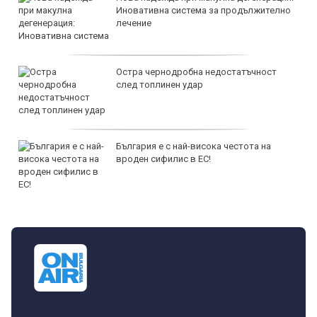
Иновативна система за продължително
лечение
Остра чернодробна недостатъчност
след топлинен удар
България е с най-висока честота на
вроден сифилис в ЕС!