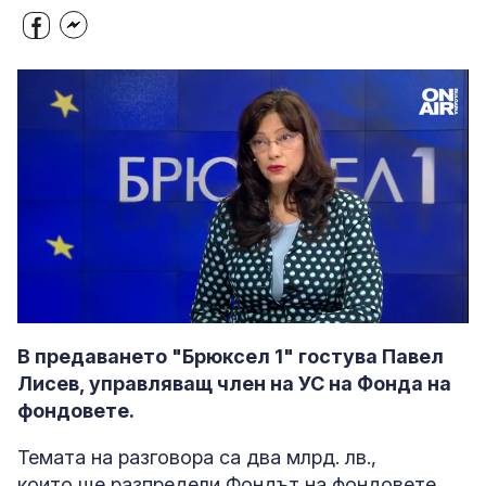
Loaded
:
Unmute
9.29%
В предаването "Брюксел 1" гостува Павел
Лисев, управляващ член на УС на Фонда на
фондовете.
Темата на разговора са два млрд. лв.,
които ще разпредели Фондът на фондовете.