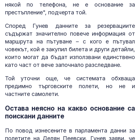
някой по телефона, не е основание за
престъпление", подчерта той.
Според Гунев данните за резервациите
съдържат значително повече информация от
маршрута на пътуване – с кого е пътувал
човекът, кой е закупил билета и други детайли,
които могат да бъдат използвани единствено
като част от вече започнало разследване.
Той уточни още, че системата обхваща
предимно търговските полети, но не и
частните самолети.
Остава неясно на какво основание са
поискани данните
По повод изнесените в парламента данни за
полетите на Делян Пеевски, Гунев заяви, че