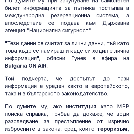
По думите му при закупуване на самолетен
билет информацията за пътника постъпва в
международна резервационна система, а
впоследствие се подава към Държавна
агенция "Национална сигурност".
"Тези данни се считат за лични данни, тъй като
това къде се намираш и къде си ходил е лична
информация", обясни Гунев в ефира на
Bulgaria ON AIR.
Той подчерта, че достъпът до тази
информация е уреден както в европейското,
така и в българското законодателство.
По думите му, ако институция като МВР
поиска справка, трябва да докаже, че води
разследване за престъпление от изрично
изброените в закона, сред които
тероризъм,