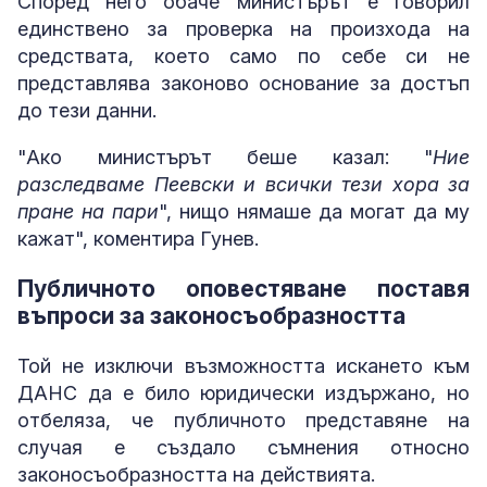
Според него обаче министърът е говорил
единствено за проверка на произхода на
средствата, което само по себе си не
представлява законово основание за достъп
до тези данни.
"Ако министърът беше казал: "
Ние
разследваме Пеевски и всички тези хора за
пране на пари
", нищо нямаше да могат да му
кажат", коментира Гунев.
Публичното оповестяване поставя
въпроси за законосъобразността
Той не изключи възможността искането към
ДАНС да е било юридически издържано, но
отбеляза, че публичното представяне на
случая е създало съмнения относно
законосъобразността на действията.