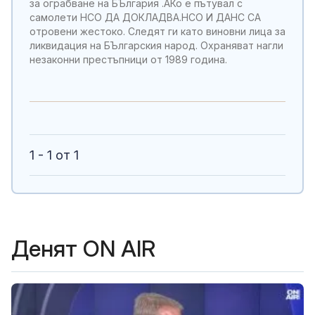
за ограбване на БЪлгария .АКо е пътувал с
самолети НСО ДА ДОКЛАДВА.НСО И ДАНС СА
отровени жестоко. Следят ги като виновни лица за
ликвидация на БЪлгарския народ. Охраняват нагли
незаконни престъпници от 1989 година.
1 - 1 от 1
Денят ON AIR