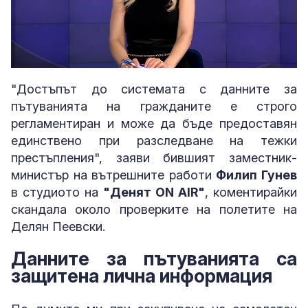
Loaded
:
Unmute
5.83%
"Достъпът до системата с данните за
пътуванията на гражданите е строго
регламентиран и може да бъде предоставян
единствено при разследване на тежки
престъпления", заяви бившият заместник-
министър на вътрешните работи
Филип Гунев
в студиото на
"Денят ON AIR"
, коментирайки
скандала около проверките на полетите на
Делян Пеевски.
Данните за пътуванията са
защитена лична информация