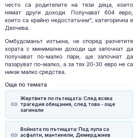
често са родителите на тези деца, които
нямат други доходи. Получават 604 евро,
които са крайно недостатъчни", категорична е
Делчева.
Омбудсманът изтъкна, че според разчетите
хората с минимални доходи ще започнат да
получават по-малко пари, ще започнат да
пазаруват по-малко, а за тях 20-30 евро не са
никак малко средства.
Още по темата
Жертвите по пътищата: След всяка
трагедия обещания, след това - още
загинали
Войната по пътищата: Под лупа са
асфалти, мантинели, Демерджиев