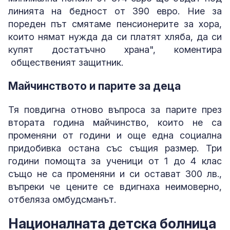
линията на бедност от 390 евро. Ние за
пореден път смятаме пенсионерите за хора,
които нямат нужда да си платят хляба, да си
купят достатъчно храна", коментира
общественият защитник.
Майчинството и парите за деца
Тя повдигна отново въпроса за парите през
втората година майчинство, които не са
променяни от години и още една социална
придобивка остана със същия размер. Три
години помощта за ученици от 1 до 4 клас
също не са променяни и си остават 300 лв.,
въпреки че цените се вдигнаха неимоверно,
отбеляза омбудсманът.
Националната детска болница