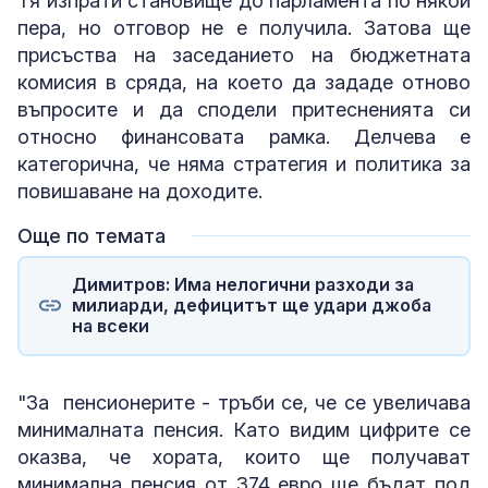
Тя изпрати становище до парламента по някои
пера, но отговор не е получила. Затова ще
присъства на заседанието на бюджетната
комисия в сряда, на което да зададе отново
въпросите и да сподели притесненията си
относно финансовата рамка. Делчева е
категорична, че няма стратегия и политика за
повишаване на доходите.
Още по темата
Димитров: Има нелогични разходи за
милиарди, дефицитът ще удари джоба
на всеки
"За пенсионерите - тръби се, че се увеличава
минималната пенсия. Като видим цифрите се
оказва, че хората, които ще получават
минимална пенсия от 374 евро ще бъдат под