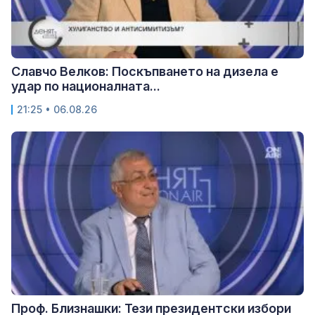
Славчо Велков: Поскъпването на дизела е
удар по националната...
21:25 • 06.08.26
Проф. Близнашки: Тези президентски избори