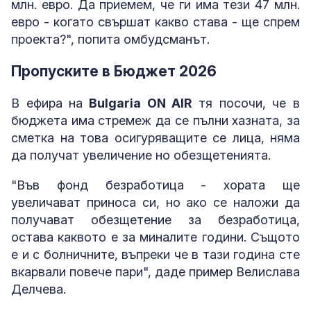
млн. евро. Да приемем, че ги има тези 47 млн.
евро - когато свършат какво става - ще спрем
проекта?", попита омбудсманът.
Пропуските в Бюджет 2026
В ефира на
Bulgaria ON AIR
тя посочи, че в
бюджета има стремеж да се пълни хазната, за
сметка на това осигуряващите се лица, няма
да получат увеличение но обезщетенията.
"Във фонд безработица - хората ще
увеличават приноса си, но ако се наложи да
получават обезщетение за безработица,
остава каквото е за миналите години. Същото
е и с болничните, въпреки че в тази година сте
вкарвали повече пари", даде пример Велислава
Делчева.