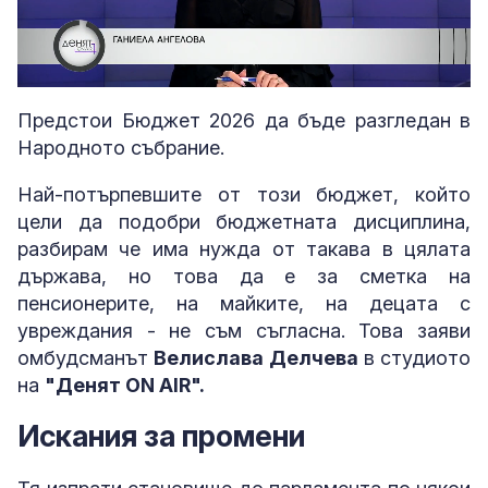
Loaded
:
Unmute
3.35%
Предстои Бюджет 2026 да бъде разгледан в
Народното събрание.
Най-потърпевшите от този бюджет, който
цели да подобри бюджетната дисциплина,
разбирам че има нужда от такава в цялата
държава, но това да е за сметка на
пенсионерите, на майките, на децата с
увреждания - не съм съгласна. Това заяви
омбудсманът
Велислава Делчева
в студиото
на
"Денят ON AIR".
Искания за промени