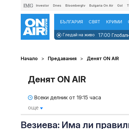
Investor
Dnes
Bloombergtv
Bulgaria On Air
Gol
T
БЪЛГАРИЯ
СВЯТ
КРИМИ
17:00
Гледай на живо
Глобалн
Начало
Предавания
Денят ON AIR
Денят ON AIR
Всеки делник от 19:15 часа
още
Везиева: Има ли правил