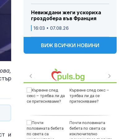
Невиждани жеги ускориха
гроздобера във Франция
16:03 • 07.08.26
ВИЖ ВСИЧКИ НОВИНИ
ова,
стър
ятели
Кървене след секс –
ателя и
трябва ли да се
имитър
притесняваме?
СНИМКИ)
ли на АМ
Почти половината
й Ямбол
бебета по света са
ст и
изключително