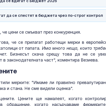
 да се вдигат с Бюджет 2026
ат да се спестят в бюджета чрез по-строг контрол
 че цени се смъкват през конкуренция.
ова, че се прилагат работещи мерки в европейс
католици от папата
. Има много неща, които трябв
нет
. Бизнесът скача срещу това да не се уве
т в законодателната част", коментира Везиева.
ените
отили мерките: "Имаме ли правилно превалутиран
ака и стана. Не сме видели оценка".
цените. Цените ще намалеят, когато контроли
 в обращение, когато насърчаваме фермерит