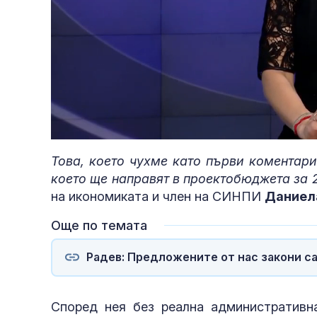
Loaded
:
Unmute
5.92%
Това, което чухме като първи коментари
което ще направят в проектобюджета за 2
на икономиката и член на СИНПИ
Даниел
Още по темата
Радев: Предложените от нас закони с
Според нея без реална административн