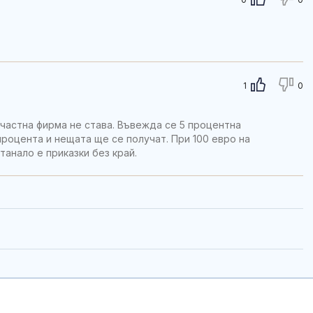
1
0
а частна фирма не става. Въвежда се 5 процентна
процента и нещата ще се получат. При 100 евро на
танало е приказки без край.