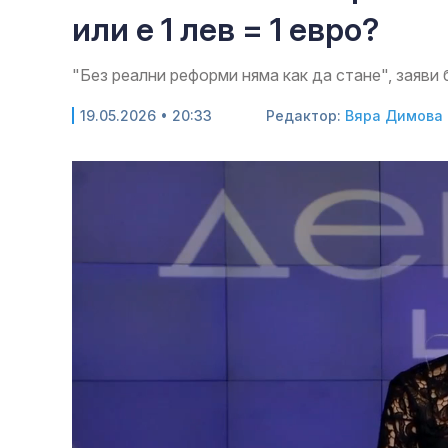
или е 1 лев = 1 евро?
"Без реални реформи няма как да стане", заяви
19.05.2026 • 20:33
Редактор:
Вяра Димова