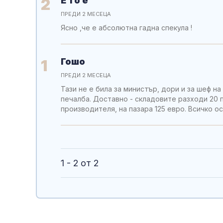
Е то е
2
ПРЕДИ 2 МЕСЕЦА
Ясно ,че е абсолютна гадна спекула !
Гошо
1
ПРЕДИ 2 МЕСЕЦА
Тази не е била за министър, дори и за шеф н
печалба. Доставно - складовите разходи 20 
производителя, на пазара 125 евро. Всичко ос
1 - 2 от 2