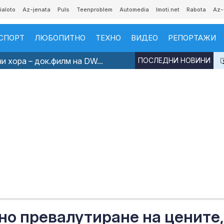
ialoto
Az-jenata
Puls
Teenproblem
Automedia
Imoti.net
Rabota
Az-
СПОРТ
ЛЮБОПИТНО
ТЕХНО
ВИДЕО
РЕПОРТАЖИ
и хора – док.филм на DW...
ПОСЛЕДНИ НОВИНИ
но превалутиране на цените,