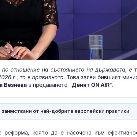
 по отношение на състоянието на държавата, е т
026 г., то е правилното.
Това заяви бившият мини
а Везиева
в предаването "
Денят ON AIR
".
Близки и при
изпратиха пис
журналист Д
Шумналиев (
а заимствани от най-добрите европейски практики
Кола се запа
"Тракия" кра
а реформа, която да е насочена към ефективно