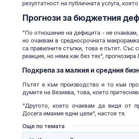
резултатност на публичната услуга, която 
Прогнози за бюджетния де
"По отношение на дефицита - не очаквам
но очаквам в средносрочната макрорамка
са правилните стъпки, това е пътят. Със 
реакция, но няма как без тях", прогнозира
Подкрепа за малкия и средния биз
Пътят е към производство и то към про
думите на Везиева, това, което притеснява
"Другото, което очаквам да видя от пр
Досега имахме едни цели", настоя тя.
Още по темата