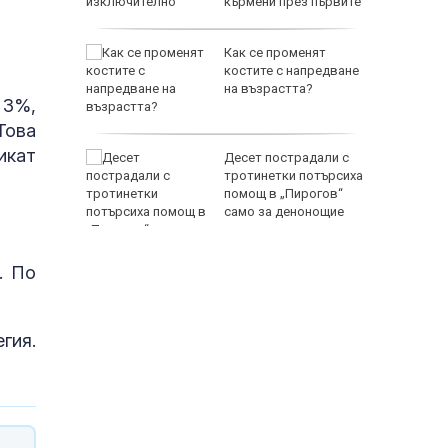
кърмени през първите
шест месеца
юзници
Как се променят
провалят
костите с напредване
во
на възрастта?
 3%,
Това
икат
мърсени
Десет пострадали с
,
тротинетки потърсиха
раницата
помощ в „Пирогов“
само за денонощие
. По
гия.