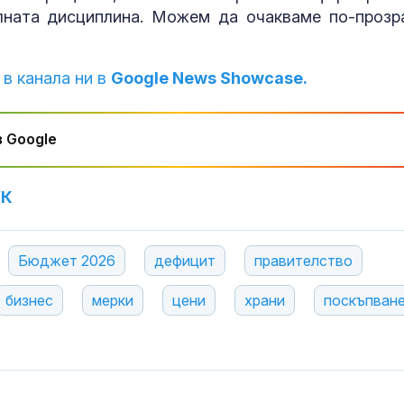
лната дисциплина. Можем да очакваме по-прозр
 в канала ни в
Google News Showcase.
 Google
УК
Бюджет 2026
дефицит
правителство
бизнес
мерки
цени
храни
поскъпван