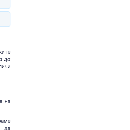
ките
а да
личи
е на
раме
е да