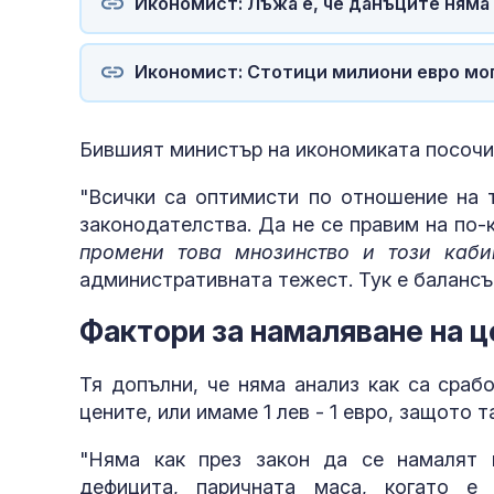
Икономист: Лъжа е, че данъците няма
Икономист: Стотици милиони евро мог
Бившият министър на икономиката посочи,
"Всички са оптимисти по отношение на т
законодателства. Да не се правим на по-
промени това мнозинство и този каби
административната тежест. Тук е балансъ
Фактори за намаляване на ц
Тя допълни, че няма анализ как са сраб
цените, или имаме 1 лев - 1 евро, защото т
"Няма как през закон да се намалят 
дефицита, паричната маса, когато е