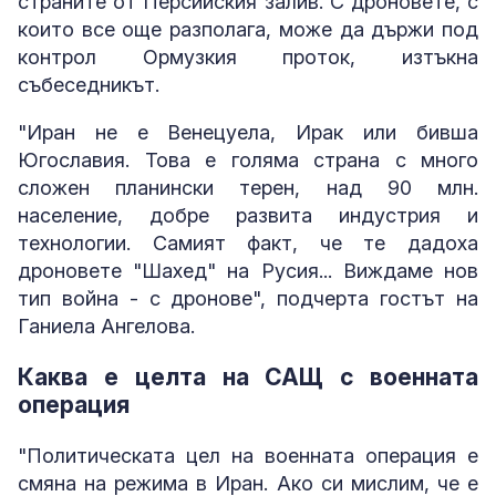
страните от Персийския залив. С дроновете, с
които все още разполага, може да държи под
контрол Ормузкия проток, изтъкна
събеседникът.
"Иран не е Венецуела, Ирак или бивша
Югославия. Това е голяма страна с много
сложен планински терен, над 90 млн.
население, добре развита индустрия и
технологии. Самият факт, че те дадоха
дроновете "Шахед" на Русия... Виждаме нов
тип война - с дронове", подчерта гостът на
Ганиела Ангелова.
Каква е целта на САЩ с военната
операция
"Политическата цел на военната операция е
смяна на режима в Иран. Ако си мислим, че е