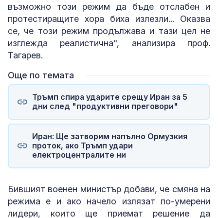
възможно този режим да бъде отслабен и
протестиращите хора биха излезли... Оказва
се, че този режим продължава и тази цел не
изглежда реалистична", анализира проф.
Тагарев.
Още по темата
Тръмп спира ударите срещу Иран за 5
дни след "продуктивни преговори"
Иран: Ще затворим напълно Ормузкия
проток, ако Тръмп удари
електроцентралите ни
Бившият военен министър добави, че смяна на
режима е и ако начело излязат по-умерени
лидери, които ще приемат решение да