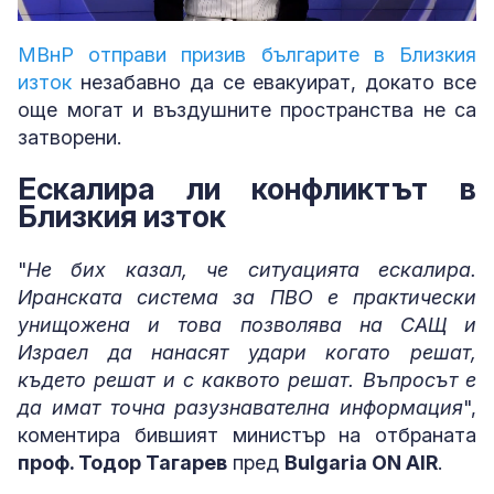
Loaded
:
Unmute
5.51%
МВнР отправи призив българите в Близкия
изток
незабавно да се евакуират, докато все
още могат и въздушните пространства не са
затворени.
Ескалира ли конфликтът в
Близкия изток
"
Не бих казал, че ситуацията ескалира.
Иранската система за ПВО е практически
унищожена и това позволява на САЩ и
Израел да нанасят удари когато решат,
където решат и с каквото решат. Въпросът е
да имат точна разузнавателна информация
",
коментира бившият министър на отбраната
проф. Тодор Тагарев
пред
Bulgaria ON AIR
.