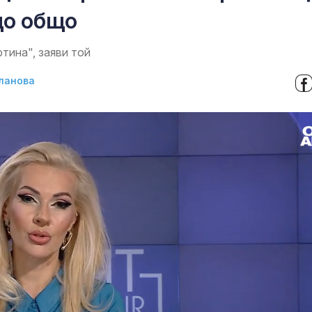
що общо
тина", заяви той
ланова