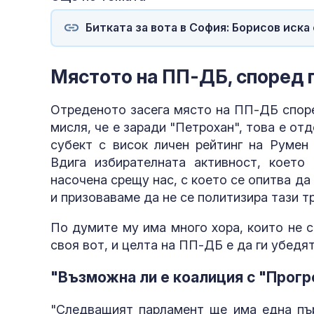
Битката за вота в София: Борисов иск
Мястото на ПП-ДБ, според 
Отреденото засега място на ПП-ДБ споре
мисля, че е заради "Петрохан", това е от
субект с висок личен рейтинг на Румен
Вдига избирателната активност, което
насочена срещу нас, с което се опитва д
и призоваваме да не се политизира тази 
По думите му има много хора, които не с
своя вот, и целта на ПП-ДБ е да ги убедят
"Възможна ли е коалиция с "Прог
"Следващият парламент ще има една пър