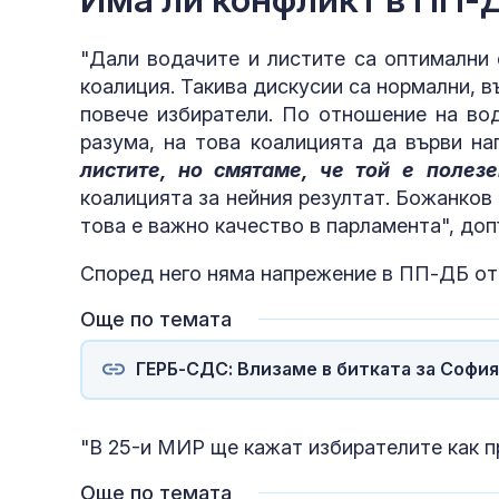
"Дали водачите и листите са оптимални 
коалиция. Такива дискусии са нормални, в
повече избиратели. По отношение на вод
разума, на това коалицията да върви н
листите, но смятаме, че той е полезе
коалицията за нейния резултат. Божанков 
това е важно качество в парламента", до
Според него няма напрежение в ПП-ДБ от
Още по темата
ГЕРБ-СДС: Влизаме в битката за Софи
"В 25-и МИР ще кажат избирателите как 
Още по темата