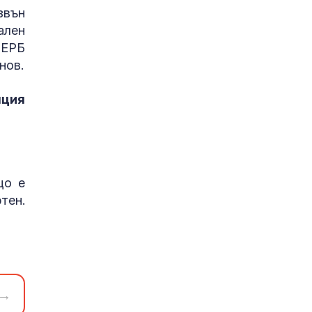
звън
ален
ГЕРБ
нов.
пция
що е
тен.
→