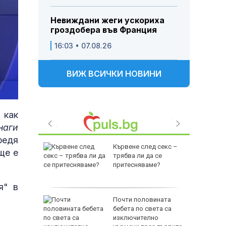
Невиждани жеги ускориха
гроздобера във Франция
16:03 • 07.08.26
ВИЖ ВСИЧКИ НОВИНИ
 как
наги
редя
ятели
Кървене след секс –
ще е
ателя и
трябва ли да се
имитър
притесняваме?
СНИМКИ)
я" в
ли на АМ
Почти половината
й Ямбол
бебета по света са
изключително