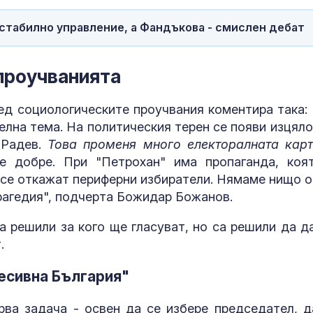
а стабилно управление, а Фандъкова - смислен дебат
проучванията
д социологическите проучвания коментира така:
делна тема. На политическия терен се появи изцяло
 Радев.
Това променя много електоралната кар
 е добре. При "Петрохан" има пропаганда, коя
а се откажат периферни избиратели. Нямаме нищо 
трагедия", подчерта Божидар Божанов.
а решили за кого ще гласуват, но са решили да д
.
ресивна България"
ва задача - освен да се избере председател, д