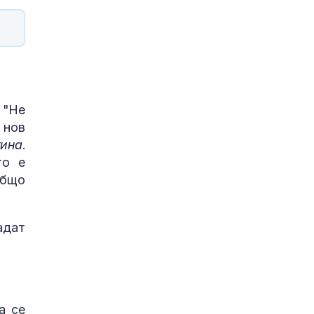
 "Не
 нов
тина
.
то е
общо
адат
а се