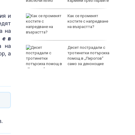
кърмени през първите
шест месеца
ия и
юзници
Как се променят
провалят
костите с напредване
едят
во
на възрастта?
а на
 е в
а на
мърсени
Десет пострадали с
р, а
,
тротинетки потърсиха
раницата
помощ в „Пирогов“
само за денонощие
.