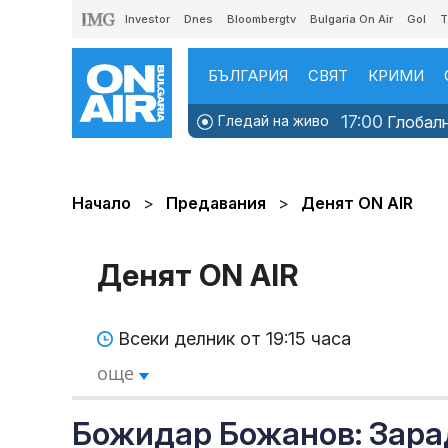
Investor
Dnes
Bloombergtv
Bulgaria On Air
Gol
T
БЪЛГАРИЯ
СВЯТ
КРИМИ
17:00
Гледай на живо
Глобалн
Начало
Предавания
Денят ON AIR
Денят ON AIR
Всеки делник от 19:15 часа
още
Божидар Божанов: Зара