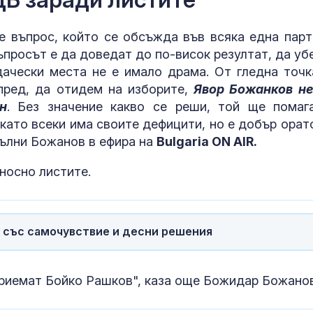
е въпрос, който се обсъжда във всяка една парт
Западните съ
са на път да 
ъпросът е да доведат до по-висок резултат, да уб
Украйна отно
ачески места не е имало драма. От гледна точк
апред, да отидем на изборите,
Явор Божанков не
н
. Без значение какво се реши, той ще помаг
БАБХ спря за
като всеки има своите дефицити, но е добър орато
пипер, домати
смокини на г
пълни Божанов в ефира на
Bulgaria ON AIR.
носно листите.
я със самочувствие и десни решения
приемат Бойко Рашков", каза още Божидар Божанов