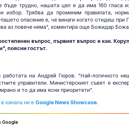
 бъде трудно, нашата цел е да има 160 гласа и
и избор. Трябва да променим правилата, норм
 Нашето опасение е, че винаги когато отидеш при 
зва аз повече няма", коментира още Божидар Божа
оростепенен въпрос, първият въпрос е как. Кору
и", поясни гостът.
 работата на Андрей Гюров. "Най-логичното не
тните управители. Министерският съвет е експер
ирано и то да има ясни приоритети".
 в канала ни в
Google News Showcase.
 Google