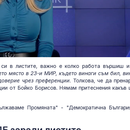
 си в листите, важно е колко работа вършиш и
ето място в 23-и МИР, където винаги съм бил, ви
доверие чрез преференции
. Толкова, че да прена
Близки и при
ции от Бойко Борисов. Нямам притеснения какъв 
изпратиха пис
журналист Д
Шумналиев (
лжаваме Промяната" - "Демократична Българи
Кола се запа
"Тракия" кра
ДБ заради листите