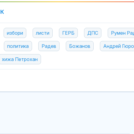
УК
избори
листи
ГЕРБ
ДПС
Румен Ра
политика
Радев
Божанов
Андрей Гюро
хижа Петрохан