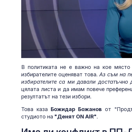
Loaded
:
Unmute
3.75%
В политиката не е важно на кое място
избирателите оценяват това.
Аз съм на п
избирателите са ми давали достатъчно 
цялата листа и да имам повече преферен
резултатът на тези избори.
Това каза
Божидар Божанов
от "Продъ
студиото на
"Денят ON AIR"
.
Има ли конфликт в ПП-