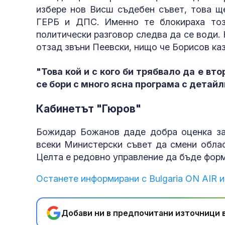
избере нов Висш съдебен съвет, това ще
ГЕРБ и ДПС. Именно те блокираха тоз
политически разговор следва да се води.
отзад звъни Пеевски, нищо че Борисов ка
"Това кой и с кого би трябвало да е вт
се бори с много ясна програма с детайл
Кабинетът "Гюров"
Божидар Божанов даде добра оценка за
всеки Министерски съвет да смени облас
Целта е редовно управление да бъде форм
Останете информирани с Bulgaria ON AIR и
Добави ни в предпочитани източници в