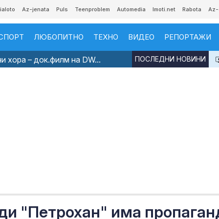
ialoto
Az-jenata
Puls
Teenproblem
Automedia
Imoti.net
Rabota
Az-
СПОРТ
ЛЮБОПИТНО
ТЕХНО
ВИДЕО
РЕПОРТАЖИ
и хора – док.филм на DW...
ПОСЛЕДНИ НОВИНИ
ди "Петрохан" има пропаган