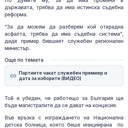
По думите му, за да има промяна в
държавата, трябва да има истинска съдебна
реформа.
"За да можем да разберем кой открадна
асфалта, трябва да има съдебна система",
даде пример бившият служебен регионален
министър.
Още по темата
Партиите чакат служебен премиер и
дата за изборите (ВИДЕО)
Той е убеден, че работещо за България ще
бъде магистралите да се дават на концесия.
Във връзка с изграждането на Национална
детска болница, която беше инициирана по