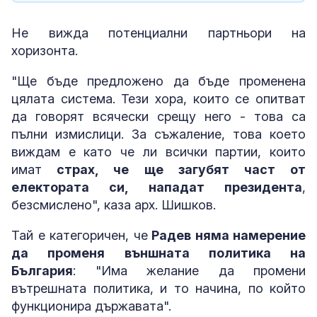
Не вижда потенциални партньори на
хоризонта.
"Ще бъде предложено да бъде променена
цялата система. Тези хора, които се опитват
да говорят всячески срещу него - това са
пълни измислици. За съжаление, това което
виждам е като че ли всички партии, които
имат
страх, че ще загубят част от
електората си, нападат президента
,
безсмислено", каза арх. Шишков.
Тай е категоричен, че
Радев няма намерение
да променя външната политика на
България
: "Има желание да промени
вътрешната политика, и то начина, по който
функционира държавата".