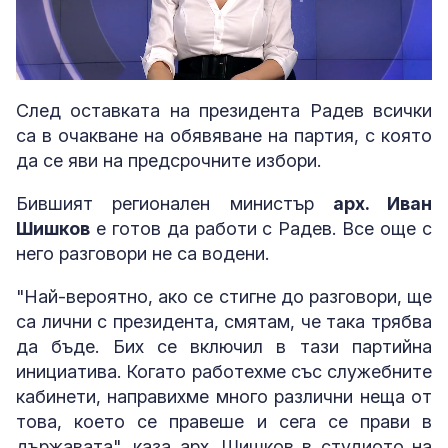
Loaded
:
Unmute
2.91%
След оставката на президента Радев всички
са в очакване на обявяване на партия, с която
да се яви на предсрочните избори.
Бившият регионален министър
арх. Иван
Шишков
е готов да работи с Радев. Все още с
него разговори не са водени.
"Най-вероятно, ако се стигне до разговори, ще
са лични с президента, смятам, че така трябва
да бъде. Бих се включил в тази партийна
инициатива. Когато работехме със служебните
кабинети, направихме много различни неща от
това, което се правеше и сега се прави в
държавата", каза арх. Шишков в студиото на