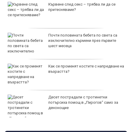
Кървене след секс – трябва ли да се
притесняваме?
Почти половината бебета по света са
изключително кърмени през първите
шест месеца
Как се променят костите с напредване на
възрастта?
Десет пострадали с тротинетки
потърсиха помощ в „Пирогов“ само за
денонощие