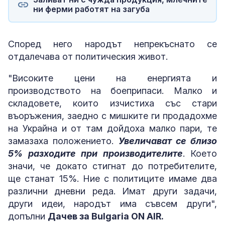
ни ферми работят на загуба
Според него народът непрекъснато се
отдалечава от политическия живот.
"Високите цени на енергията и
производството на боеприпаси. Малко и
складовете, които изчистиха със стари
въоръжения, заедно с мишките ги продадохме
на Украйна и от там дойдоха малко пари, те
замазаха положението.
Увеличават се близо
5% разходите при производителите
. Което
значи, че докато стигнат до потребителите,
ще станат 15%. Ние с политиците имаме два
различни дневни реда. Имат други задачи,
други идеи, народът има съвсем други",
допълни
Дачев за Bulgaria ON AIR.