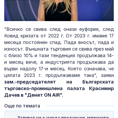
Loaded
:
Unmute
4.02%
"Всичко се свива след онази еуфория, след
Ковид кризата от 2022 г. От 2023 г. имаме 17
месеца постоянен спад. Пада вносът, пада и
износът. Външната търговия се свива през май
с близо 10% и тази тенденция продължава 14-
и месец вече, а индустрията продължава да
върви надолу 17-и месец. Което означава, че
цялата 2023 г. продължаваме така", заяви
зам.-председателят на Българската
търговско-промишлена палата Красимир
Дачев в "Денят ON AIR".
Още по темата
Заливат ни с чужда продукция, млечните