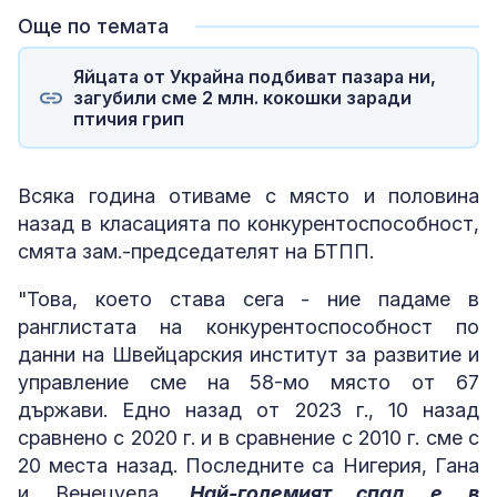
Още по темата
Яйцата от Украйна подбиват пазара ни,
загубили сме 2 млн. кокошки заради
птичия грип
Всяка година отиваме с място и половина
назад в класацията по конкурентоспособност,
смята зам.-председателят на БТПП.
"Това, което става сега - ние падаме в
ранглистата на конкурентоспособност по
данни на Швейцарския институт за развитие и
управление сме на 58-мо място от 67
държави. Едно назад от 2023 г., 10 назад
сравнено с 2020 г. и в сравнение с 2010 г. сме с
20 места назад. Последните са Нигерия, Гана
и Венецуела.
Най-големият спад е в