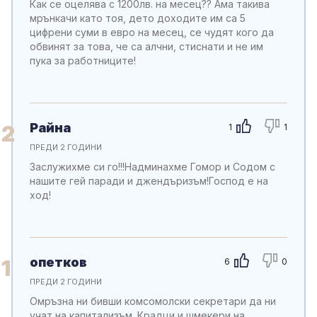
Как се оцелява с 1200лв. на месец?? Ама такива
мрънкачи като тоя, дето доходите им са 5
цифрени суми в евро на месец, се чудят кого да
обвинят за това, че са алчни, стиснати и не им
пука за работниците!
Райна
2
1
1
ПРЕДИ 2 ГОДИНИ
Заслужихме си го!!!Надминахме Гомор и Содом с
нашите гей паради и джендъризъм!Господ е на
ход!
опетков
1
6
0
ПРЕДИ 2 ГОДИНИ
Омръзна ни бивши комсомолски секретари да ни
учат на капитализъм. Крадци и шмекери на