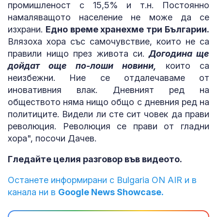
промишленост с 15,5% и т.н. Постоянно
намаляващото население не може да се
изхрани.
Едно време хранехме три Българии.
Влязоха хора със самочувствие, които не са
правили нищо през живота си.
Догодина ще
дойдат още по-лоши новини,
които са
неизбежни. Ние се отдалечаваме от
иновативния влак. Дневният ред на
обществото няма нищо общо с дневния ред на
политиците. Видели ли сте сит човек да прави
революция. Революция се прави от гладни
хора", посочи Дачев.
Гледайте целия разговор във видеото.
Останете информирани с Bulgaria ON AIR и в
канала ни в
Google News Showcase.