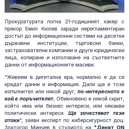
Loaded
:
Unmute
5.00%
Прокуратурата погна 21-годишният хакер с
прякор Емил Кюлев заради нерегламентиран
достъп до информационни системи на десетки
държавни институции, търговски банки,
застрахователни компании и други юридически
лица, копиране и използване на съответните
данни от информационните масиви.
"Живеем в дигитална ера, нормално е да се
крадат данни и информация. Дали ще е този
изпълнител или някой друг,
по-интересното е
кой е поръчителят.
Обикновено е някой скрит,
който има или бизнес интереси, или някакви
политически интереси.
Ще зачестяват тези
атаки
", заяви експерт по киберсигурност доц.
Златогор Минчев в студиото на
"Денят ON