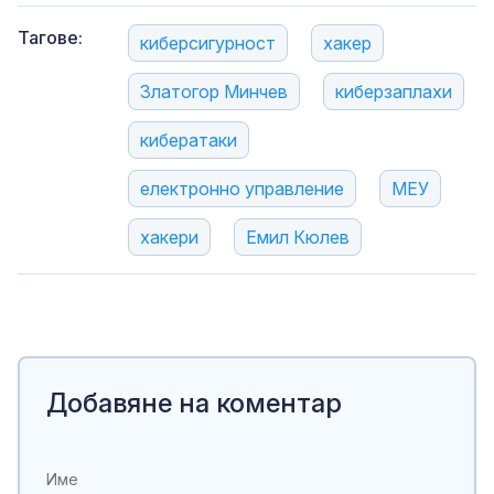
Тагове:
киберсигурност
хакер
Златогор Минчев
киберзаплахи
кибератаки
електронно управление
МЕУ
хакери
Емил Кюлев
Добавяне на коментар