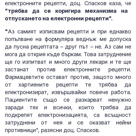
електронните рецепти, доц. Спасков каза, че
"трябва да се коригира механизма на
отпускането на електронни рецепти".
"
Аз самият изписвам рецепти и при еднакво
попълване на формуляра веднъж ме допуска
да пусна рецептата – друг път – не. Аз сам не
мога да открия къде бъркам. Това затруднение
ще го изпитват и много други лекари и те ще
застанат против електронните рецепти.
Фармацевтите остават против, защото много
от хартиените рецепти те трябва да
електронизират, извършвайки повече работа.
Пациентите също се разкарват ненужно
заради тях и всички, които трябва да
подкрепят електронизацията, са всъщност
затруднени от нея и се оказват нейни
противници", разясни доц. Спасков.