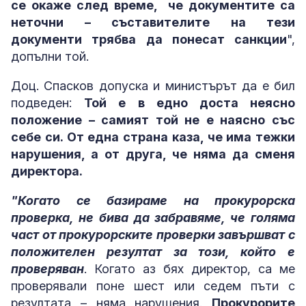
се окаже след време, че документите са
неточни – съставителите на тези
документи трябва да понесат санкции
",
допълни той.
Доц. Спасков допуска и министърът да е бил
подведен:
Той е в едно доста неясно
положение – самият той не е наясно със
себе си. От една страна каза, че има тежки
нарушения, а от друга, че няма да сменя
директора.
"Когато се базираме на прокурорска
проверка, не бива да забравяме, че голяма
част от прокурорските проверки завършват с
положителен резултат за този, който е
проверяван
. Когато аз бях директор, са ме
проверявали поне шест или седем пъти с
резултата – няма нарушения.
Прокурорите