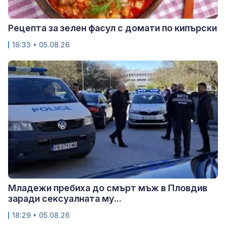
Рецепта за зелен фасул с домати по кипърски
16:33 • 05.08.26
Младежи пребиха до смърт мъж в Пловдив
заради сексуалната му...
18:29 • 05.08.26