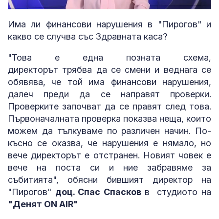
Loaded
:
Unmute
5.92%
Има ли финансови нарушения в "Пирогов" и
какво се случва със Здравната каса?
"Това е една позната схема,
директорът трябва да се смени и веднага се
обявява, че той има финансови нарушения,
далеч преди да се направят проверки.
Проверките започват да се правят след това.
Първоначалната проверка показва неща, които
можем да тълкуваме по различен начин. По-
късно се оказва, че нарушения е нямало, но
вече директорът е отстранен. Новият човек е
вече на поста си и ние забравяме за
събитията", обясни бившият директор на
"Пирогов"
доц. Спас Спасков
в студиото на
"Денят ON AIR"