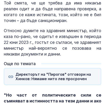
Той смята, че ще трябва да има някакъв
реален одит и да бъде направена проверка, а
когато се каже истината, този, който не е бил
точен – да бъде санкциониран.
Относно думите на здравния министър, който
каза по-рано, че одитът е извършен в периода
22 юни 2023 г., гостът се съгласи, че здравният
министър най-вероятно се позовава на
някакви документи и данни.
Още по темата
Директорът на "Пирогов" отговори на
Хинков: Нямаме нито лев просрочен
"Но част от политическите сили се
съмняват в истинността на тези данни и ако