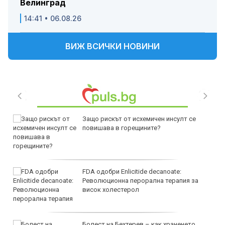
Велинград
14:41 • 06.08.26
ВИЖ ВСИЧКИ НОВИНИ
Защо рискът от исхемичен инсулт се
повишава в горещините?
FDA одобри Еnlicitide decanoate:
Революционна перорална терапия за
висок холестерол
Болест на Бехтерев – как храненето