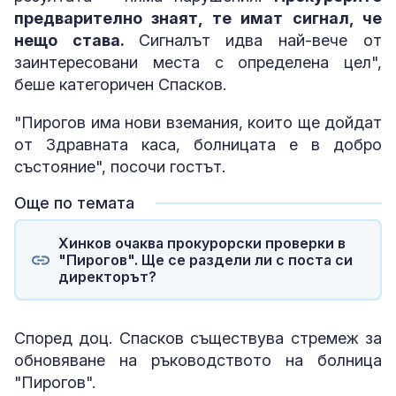
предварително знаят, те имат сигнал, че
нещо става.
Сигналът идва най-вече от
заинтересовани места с определена цел",
беше категоричен Спасков.
"Пирогов има нови вземания, които ще дойдат
от Здравната каса, болницата е в добро
състояние", посочи гостът.
Още по темата
Хинков очаква прокурорски проверки в
"Пирогов". Ще се раздели ли с поста си
директорът?
Според доц. Спасков съществува стремеж за
обновяване на ръководството на болница
"Пирогов".