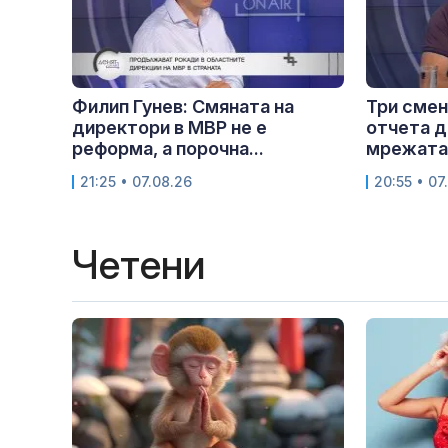
Филип Гунев: Смяната на
Три смен
директори в МВР не е
отчета д
реформа, а порочна...
мрежата.
21:25 • 07.08.26
20:55 • 07
Четени