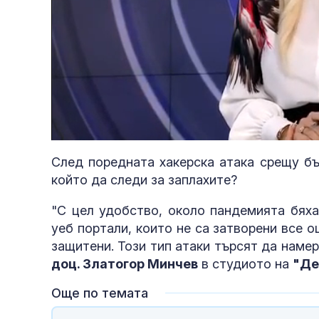
Loaded
:
Unmute
6.15%
След поредната хакерска атака срещу бъ
който да следи за заплахите?
"С цел удобство, около пандемията бяха
уеб портали, които не са затворени все о
защитени. Този тип атаки търсят да наме
доц. Златогор Минчев
в студиото на
"Де
Още по темата