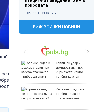
птиците и поведението им в
природата
09:55 • 08.08.26
ВИЖ ВСИЧКИ НОВИНИ
щаб,
озор:
Топлинен удар и
ебното
дехидратация при
пиране
кърмачета: какво
през
то на
трябва да знаят
обре
родителите
ност
Кървене след секс –
 Георги:
трябва ли да се
л
притесняваме?
окост и
е