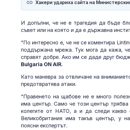
Хакери удариха сайта на Министерски
И допълни, че не е трагедия да бъде бл
съвет или на която и да е държавна инсти
"По интересно е, че не се коментира Linti
поддържана мрежа. Тук мога да кажа, че
справят добре. Ако им се даде друг бюдж
Bulgaria ON AIR.
Като маневра за отвличане на вниманиет
предотвратява атаки.
"Правенето на щабове не е много полез
има център. Само че този център трябва
колегите от НАТО, а и да следи какво 
Великобритания има такъв център, у н
поясни експертът.