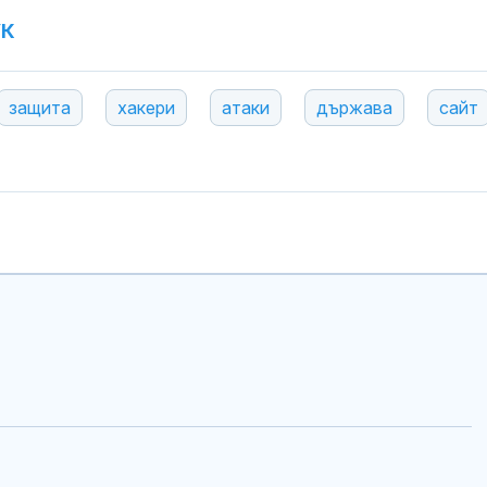
УК
защита
хакери
атаки
държава
сайт