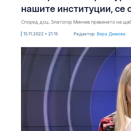
нашите институции, се 
Според доц. Златогор Минчев правенето на щаб
15.11.2022 • 21:15
Редактор:
Вяра Димова