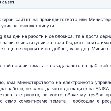
я съвет
Тежка катаст
Бразилия с ав
камион и два
автомобила в
окиран сайтът на президентството или Министер
жертви
туция за няколко минути.
Руски удари у
трима души, с
ng два дни не работи и се блокира, тя е доста сери
дете, в покра
 нашите институции за този бюджет, който имат
на Киев
ет, ще се справят и по-добре", каза доц. Минчев 
о той посочи темата за създаването на щаб, койт
но, към Министерството на електронното управл
 да работи, не само да чете докладите на ENISA 
става в страната, за което обаче му трябва вр
ас само коментираме темата. Необходим е ресу