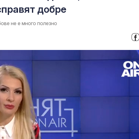
справят добре
ове не е много полезно