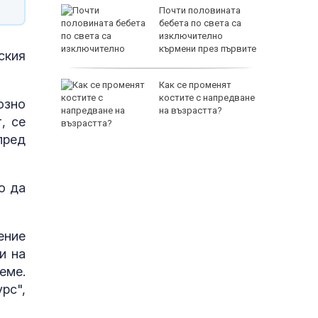
рофа в
Почти половината
тобус,
бебета по света са
изключително
зе пет
кърмени през първите
ския
шест месеца
биха
Как се променят
ред тях
костите с напредване
озно
йнините
на възрастта?
, се
пред
о да
ение
и на
еме.
рс",