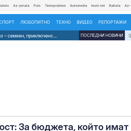
ialoto
Az-jenata
Puls
Teenproblem
Automedia
Imoti.net
Rabota
Az-
СПОРТ
ЛЮБОПИТНО
ТЕХНО
ВИДЕО
РЕПОРТАЖИ
з – семеен, приключенс...
ПОСЛЕДНИ НОВИНИ
ост: За бюджета, който имат