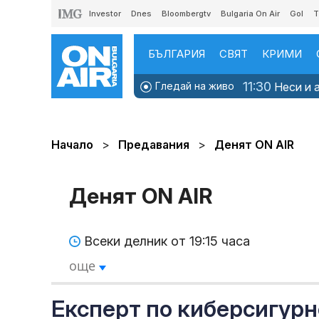
Investor
Dnes
Bloombergtv
Bulgaria On Air
Gol
T
БЪЛГАРИЯ
СВЯТ
КРИМИ
11:30
Гледай на живо
Неси и а
Начало
Предавания
Денят ON AIR
Денят ON AIR
Всеки делник от 19:15 часа
още
Експерт по киберсигурн