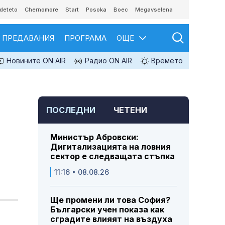
deteto
Chernomore
Start
Posoka
Boec
Megavselena
ПРЕДАВАНИЯ
ПРОГРАМА
ОЩЕ
Новините ON AIR
Радио ON AIR
Времето
ПОСЛЕДНИ
ЧЕТЕНИ
Министър Абровски:
Дигитализацията на ловния
сектор е следващата стъпка
11:16 • 08.08.26
Ще промени ли това София?
Български учен показа как
сградите влияят на въздуха