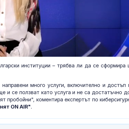
лгарски институции – трябва ли да се сформира 
Национален п
Тръмп за съд
решение за с
 направени много услуги, включително и достъп 
строителство
ще и се ползват като услуга и не са достатъчно д
балната зала в Белия дом
рят пробойни", коментира експертът по киберсигур
Адвокат за
нят ON AIR"
.
убийството на
Не съм вижда
подобна жест
садизъм от непълнолетни, случаят 
безпрецедентен