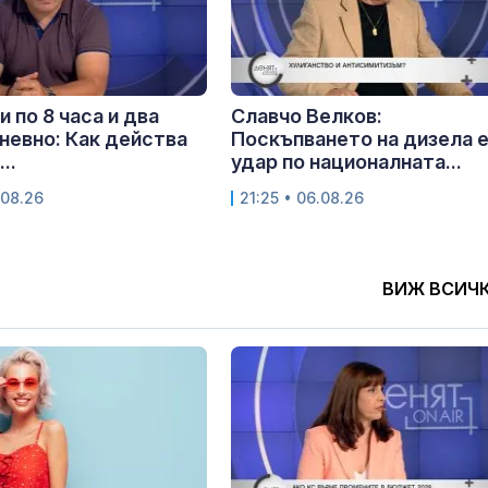
и по 8 часа и два
Славчо Велков:
невно: Как действа
Поскъпването на дизела 
..
удар по националната...
.08.26
21:25 • 06.08.26
ВИЖ ВСИЧ