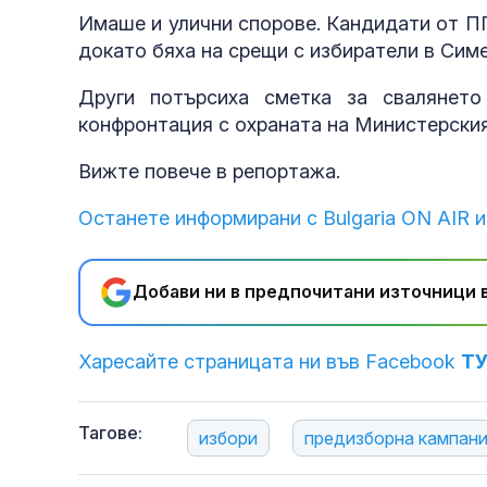
Имаше и улични спорове. Кандидати от ПП
докато бяха на срещи с избиратели в Симе
Други потърсиха сметка за свалянет
конфронтация с охраната на Министерски
Вижте повече в репортажа.
Останете информирани с Bulgaria ON AIR и
Добави ни в предпочитани източници в
Харесайте страницата ни във Facebook
Т
Тагове:
избори
предизборна кампан