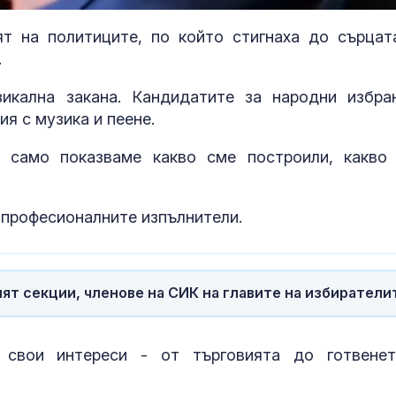
т на политиците, по който стигнаха до сърцат
.
икална закана. Кандидатите за народни избра
ия с музика и пеене.
е само показваме какво сме построили, какво
т професионалните изпълнители.
Завръщането на Русия
Топлинен удар
на Олимпийските игри
дехидратация
е подкопаване на
кърмачета: к
глобалните санкции
трябва да зн
т секции, членове на СИК на главите на избиратели
родителите
Топлес лято за Хайди
Кървене след
Клум
трябва ли да 
 свои интереси - от търговията до готвене
притеснявам