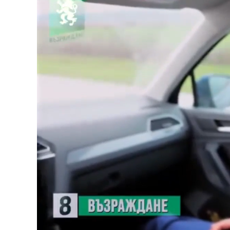
Loaded
:
Unmute