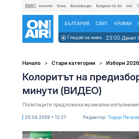
Investor
Dnes
Bloombergtv
Bulgaria On Air
Gol
T
БЪЛГАРИЯ
СВЯТ
КРИМИ
23:00
Гледай на живо
Денят O
Начало
Стари категории
Избори 202
Колоритът на предизбор
минути (ВИДЕО)
Политиците предложиха музикални изпълнения 
20.04.2026 • 12:27
Редактор:
Тодор Петро