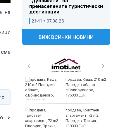
"дубликати" на
пренаселените туристически
дестинации
а на
21:41 • 07.08.26
ници
ВИЖ ВСИЧКИ НОВИНИ
 сме
 и
продава, Къща, 210 m2
 при
Пловдив област,
акво
с.Войводиново,
аят
175000 EUR
те
 секс –
продава, Тристаен
се
апартамент, 72 m2
то и
е?
Пловдив, Тракия,
130000 EUR