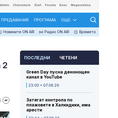
deteto
Chernomore
Start
Posoka
Boec
Megavselena
ПРЕДАВАНИЯ
ПРОГРАМА
ОЩЕ
Новините ON AIR
Радио ON AIR
Времето
ПОСЛЕДНИ
ЧЕТЕНИ
 2
Green Day пусна денонощен
канал в YouTube
23:00 • 07.08.26
Затягат контрола по
плажовете в Халкидики, има
арести