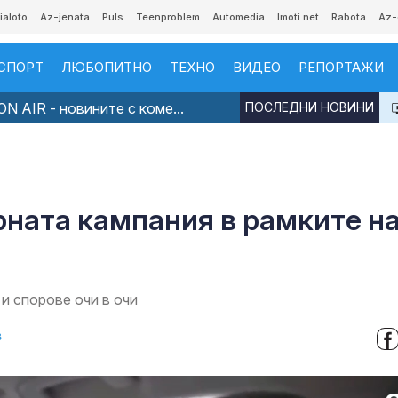
ialoto
Az-jenata
Puls
Teenproblem
Automedia
Imoti.net
Rabota
Az-
СПОРТ
ЛЮБОПИТНО
ТЕХНО
ВИДЕО
РЕПОРТАЖИ
N AIR - новините с коме...
ПОСЛЕДНИ НОВИНИ
6
ната кампания в рамките на
и спорове очи в очи
в