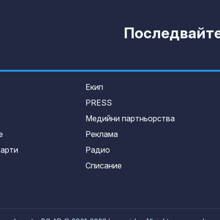
Последвайте 
Екип
PRESS
Медийни партньорства
е
Реклама
дарти
Радио
Списание