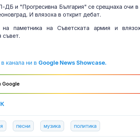
-ДБ и "Прогресивна България" се срещнаха очи в 
Тайната ваканция на
Почти полов
оновград. И влязоха в открит дебат.
Си: Какво се случва в
бебета по све
Бейдайхе?
изключителн
о на паметника на Съветската армия и влязо
кърмени през
шест месеца
я съвет.
Сенатът на Конгреса
Как се проме
на САЩ прие нови
костите с на
санкции срещу Русия
на възрастта
 в канала ни в
Google News Showcase.
 Google
УК
ия
песни
музика
политика