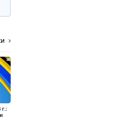
КИ
г.:
и