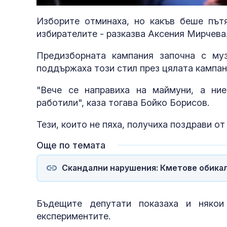
31.13%
Изборите отминаха, но какъв беше пътя
избирателите - разказва Аксения Мирчева
Предизборната кампания започна с муз
поддържаха този стил през цялата кампан
"Вече се направиха на маймуни, а ни
работили", каза тогава Бойко Борисов.
Тези, които не пяха, получиха поздрави о
Още по темата
Скандални нарушения: Кметове обикаля
Бъдещите депутати показаха и някои
експериментите.