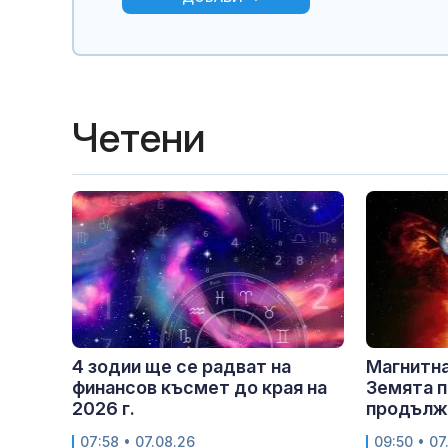
Четени
4 зодии ще се радват на
Магнитна
финансов късмет до края на
Земята п
2026 г.
продължи
07:58 • 07.08.26
09:50 • 07