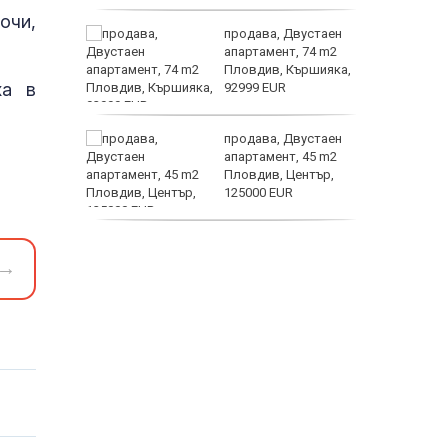
астерои
очи,
ината
продава, Двустаен
та са
апартамент, 74 m2
о
Пловдив, Кършияка,
ха в
 първите
92999 EUR
нят
продава, Двустаен
предване
апартамент, 45 m2
?
Пловдив, Център,
125000 EUR
Полярни
продава, Тристаен
апартамент, 91 m2
→
Пловдив, Център,
179000 EUR