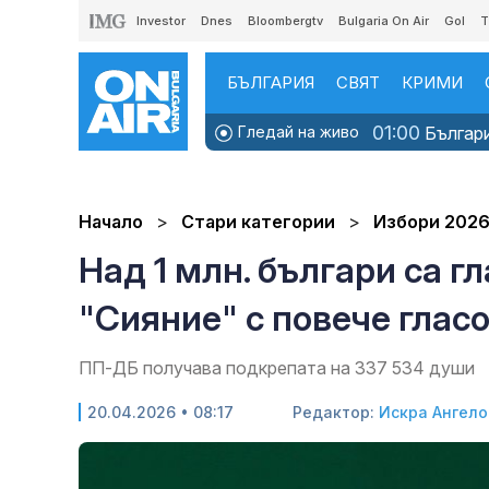
Investor
Dnes
Bloombergtv
Bulgaria On Air
Gol
T
БЪЛГАРИЯ
СВЯТ
КРИМИ
01:00
Гледай на живо
Българи
Начало
Стари категории
Избори 202
Над 1 млн. българи са г
"Сияние" с повече глас
ПП-ДБ получава подкрепата на 337 534 души
20.04.2026 • 08:17
Редактор:
Искра Ангело