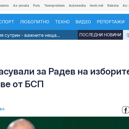
ialoto
Az-jenata
Puls
Teenproblem
Automedia
Imoti.net
Rabota
Az-
СПОРТ
ЛЮБОПИТНО
ТЕХНО
ВИДЕО
РЕПОРТАЖИ
я сутрин - важните неща...
ПОСЛЕДНИ НОВИНИ
6
ласували за Радев на изборит
ове от БСП
ва