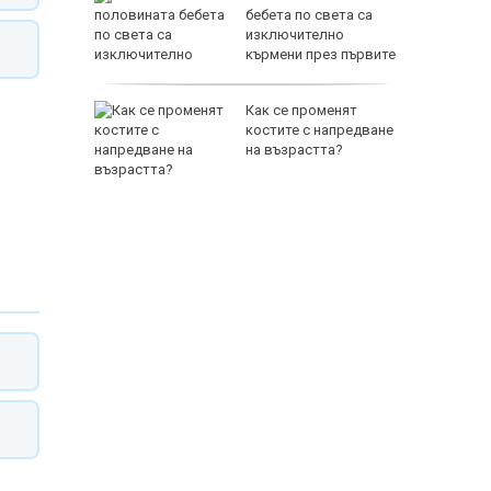
ловдив с
бебета по света са
изключително
кърмени през първите
шест месеца
на Русия
Как се променят
ите игри
костите с напредване
е на
на възрастта?
анкции