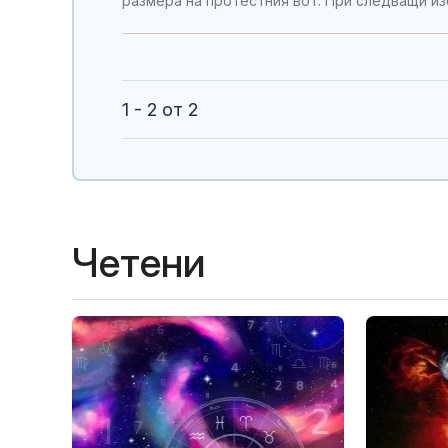
размера на протестния вот. При следващи из
1 - 2 от 2
Четени