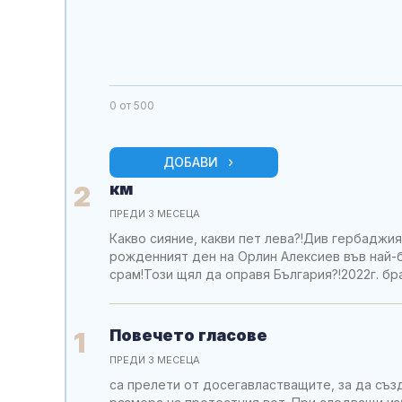
0
от 500
ДОБАВИ
км
2
ПРЕДИ 3 МЕСЕЦА
Какво сияние, какви пет лева?!Див гербаджи
рожденният ден на Орлин Алексиев във най-б
срам!Този щял да оправя България?!2022г. бр
Повечето гласове
1
ПРЕДИ 3 МЕСЕЦА
са прелети от досегавластващите, за да съз