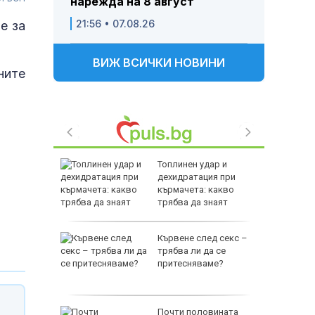
нарежда на 8 август
21:56 • 07.08.26
е за
ВИЖ ВСИЧКИ НОВИНИ
ните
Топлинен удар и
родава
дехидратация при
ат за 22
кърмачета: какво
трябва да знаят
родителите
зни -
Кървене след секс –
ои за
трябва ли да се
притесняваме?
и
Почти половината