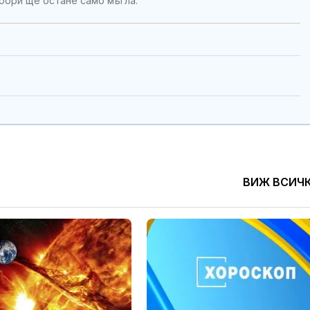
бори ще остане само мъгла.
ВИЖ ВСИЧ