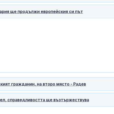
Локомотив П
2:0
гария ще продължи европейския си път
Завръщането 
на Олимпийск
е подкопаван
глобалните с
кият гражданин, на второ място - Радев
цел, справедливостта ще възтържествува