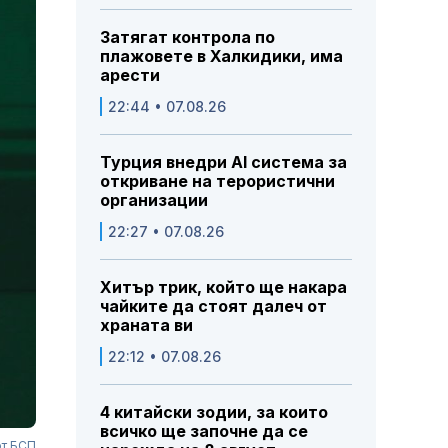
Затягат контрола по
плажовете в Халкидики, има
арести
22:44 • 07.08.26
Турция внедри AI система за
откриване на терористични
организации
22:27 • 07.08.26
Хитър трик, който ще накара
чайките да стоят далеч от
храната ви
22:12 • 07.08.26
4 китайски зодии, за които
всичко ще започне да се
от БСП