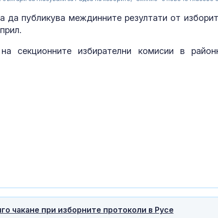
а да публикува междинните резултати от изборит
прил.
на секционните избирателни комисии в район
Една от 36: На
Острова се п
Lada Niva уник
хил. паунда
Венера във Ве
какво предст
зодиите?
го чакане при изборните протоколи в Русе
Левски побед