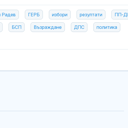
 Радев
ГЕРБ
избори
резултати
ПП-Д
БСП
Възраждане
ДПС
политика