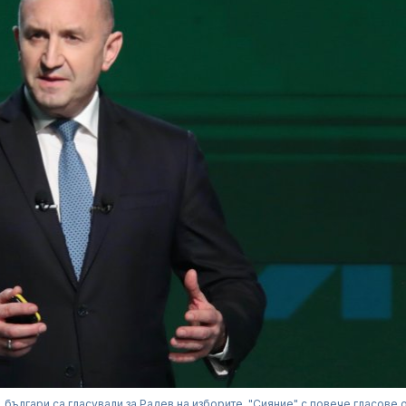
. българи са гласували за Радев на изборите, "Сияние" с повече гласове 