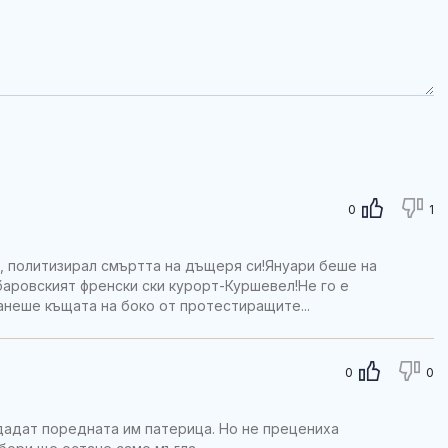
0
1
я, политизирал смъртта на дъщеря си!Януари беше на
аровският френски ски курорт-Куршевел!Не го е
анеше къщата на боко от протестиращите...
0
0
дадат поредната им патерица. Но не прецениха