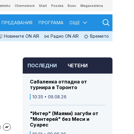
deteto
Chernomore
Start
Posoka
Boec
Megavselena
ПРЕДАВАНИЯ
ПРОГРАМА
ОЩЕ
Новините ON AIR
Радио ON AIR
Времето
ПОСЛЕДНИ
ЧЕТЕНИ
Сабаленка отпадна от
турнира в Торонто
10:35 • 09.08.26
"Интер" (Маями) загуби от
"Монтерей" без Меси и
Суарес