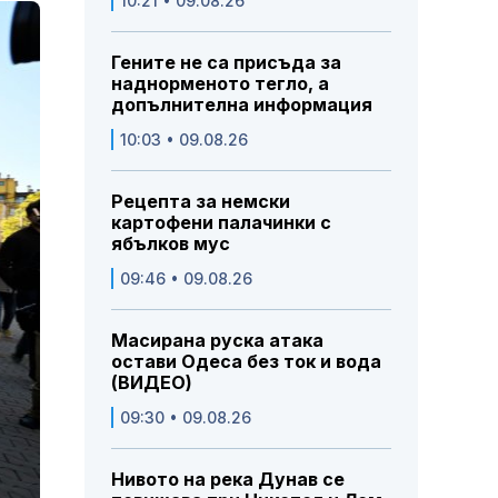
10:21 • 09.08.26
Гените не са присъда за
наднорменото тегло, а
допълнителна информация
10:03 • 09.08.26
Рецепта за немски
картофени палачинки с
ябълков мус
09:46 • 09.08.26
Масирана руска атака
остави Одеса без ток и вода
(ВИДЕО)
09:30 • 09.08.26
Нивото на река Дунав се