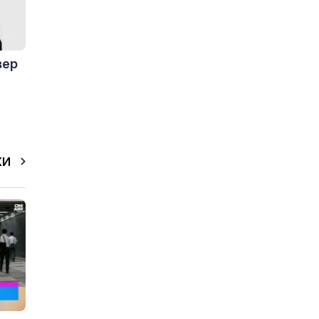
вер
КИ