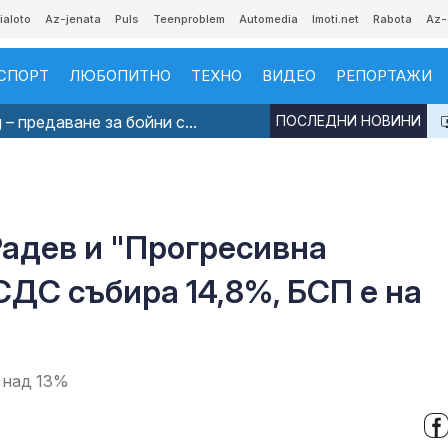
ialoto
Az-jenata
Puls
Teenproblem
Automedia
Imoti.net
Rabota
Az-
СПОРТ
ЛЮБОПИТНО
ТЕХНО
ВИДЕО
РЕПОРТАЖИ
 – предаване за бойни с...
ПОСЛЕДНИ НОВИНИ
6
 Радев и "Прогресивна
СДС събира 14,8%, БСП е на
о над 13%