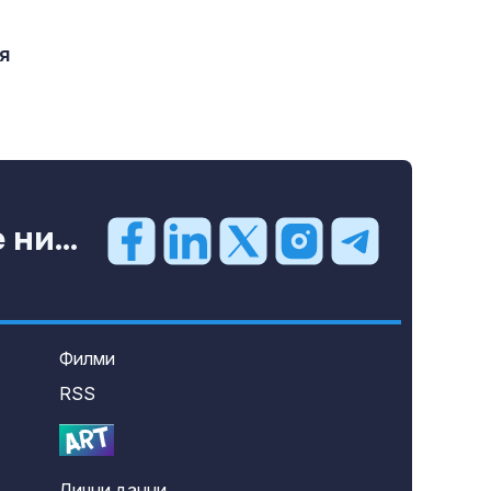
я
ни...
Филми
RSS
Лични данни