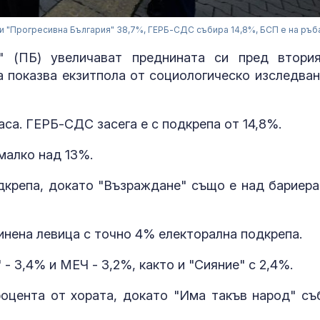
в и "Прогресивна България" 38,7%, ГЕРБ-СДС събира 14,8%, БСП е на ръб
" (ПБ) увеличават преднината си пред втори
а показва екзитпола от социологическо изследван
аса. ГЕРБ-СДС засега е с подкрепа от 14,8%.
малко над 13%.
Дрон падна и
на Стоянов: 5
крепа, докато "Възраждане" също е над бариера
за реклама н
нена левица с точно 4% електорална подкрепа.
Зеленски усп
договори "Пе
- 3,4% и МЕЧ - 3,2%, както и "Сияние" с 2,4%.
със САЩ
оцента от хората, докато "Има такъв народ" съ
Лекарите изп