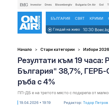
Investor
Dnes
Bloombergtv
Bulgaria On Air
Gol
T
БЪЛГАРИЯ
СВЯТ
КРИМИ
10:30
Гледай на живо
Boec.bg
Начало
Стари категории
Избори 202
Резултати към 19 часа:
България" 38,7%, ГЕРБ-
ръба с 4%
ПП-ДБ е на третото място с подкрепа от малк
19.04.2026 • 19:19
Редактор:
Тодор Петров