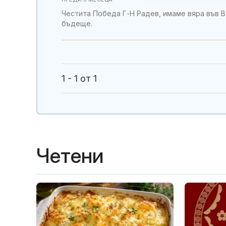
Честита Победа Г-Н Радев, имаме вяра във В
бъдеще.
1 - 1 от 1
Четени