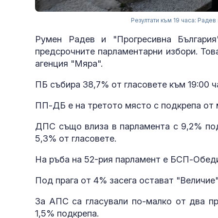
Резултати към 19 часа: Раде
Румен Радев и "Прогресивна България
предсрочните парламентарни избори. Тов
агенция "Мяра".
ПБ събира 38,7% от гласовете към 19:00 ч
ПП-ДБ е на третото място с подкрепа от 
ДПС също влиза в парламента с 9,2% под
5,3% от гласовете.
На ръба на 52-рия парламент е БСП-Обеди
Под прага от 4% засега остават "Величие" 
За АПС са гласували по-малко от два пр
1,5% подкрепа.