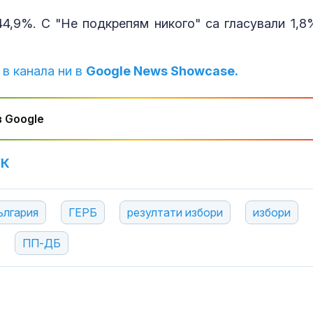
Майкон на кр
44,9%. С "Не подкрепям никого" са гласували 1,8
 в канала ни в
Google News Showcase.
Садистичната
Пловдив: Бил
дрогирани уч
убийци
 Google
УК
ългария
ГЕРБ
резултати избори
избори
ПП-ДБ