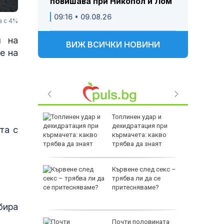
повишава при Никопол и Лом
09:16 • 09.08.26
а с 4%
я на
ВИЖ ВСИЧКИ НОВИНИ
е на
 в нивата
Топлинен удар и
 000 евро
дехидратация при
та с
а Кинтекс
кърмачета: какво
трябва да знаят
родителите
я да
Кървене след секс –
йтриът"
трябва ли да се
притесняваме?
бира
равиха
Почти половината