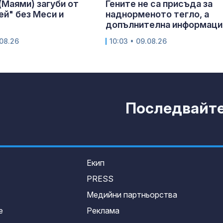
(Маями) загуби от
Гените не са присъда за
й" без Меси и
наднорменото тегло, а
допълнителна информаци
.08.26
10:03 • 09.08.26
Последвайте 
Екип
PRESS
Медийни партньорства
е
Реклама