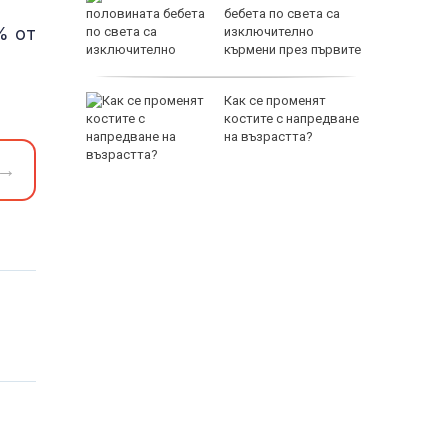
ака
бебета по света са
% от
изключително
кърмени през първите
шест месеца
 гавра в
Как се променят
и ли са
костите с напредване
ениците
на възрастта?
→