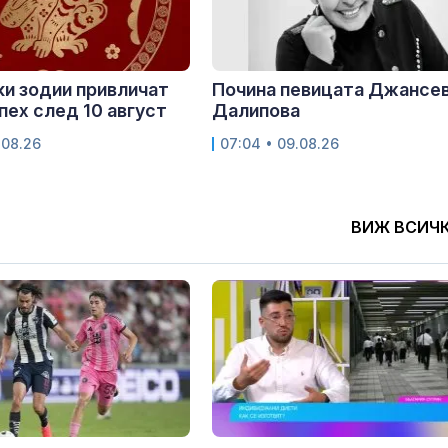
ки зодии привличат
Почина певицата Джансе
спех след 10 август
Далипова
.08.26
07:04 • 09.08.26
ВИЖ ВСИЧ