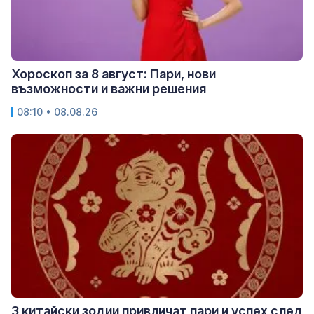
Хороскоп за 8 август: Пари, нови
възможности и важни решения
08:10 • 08.08.26
3 китайски зодии привличат пари и успех след