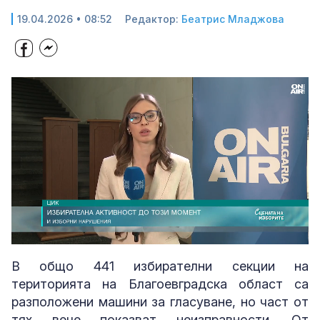
19.04.2026 • 08:52
Редактор:
Беатрис Младжова
Loaded
:
Unmute
40.65%
В общо 441 избирателни секции на
територията на Благоевградска област са
разположени машини за гласуване, но част от
тях вече показват неизправности. От