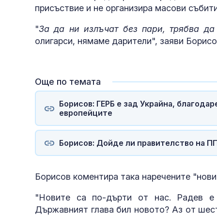
присъствие и не организира масови събити
"
За да ни излъчат без пари, трябва д
олигарси, нямаме дарители", заяви Борисо
Още по темата
Борисов: ГЕРБ е зад Украйна, благодар
европейците
Борисов: Дойде ли правителство на П
Борисов коментира така наречените "нови"
"Новите са по-дърти от нас. Радев е
Държавният глава бил новото? Аз от шест