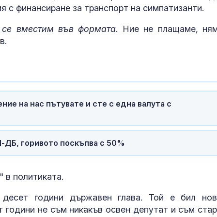
я с финансиране за транспорт на симпатизанти.
Как войните 
Иран и Украйн
превърнаха в
а се вместим във формата
. Ние не плащаме, ня
енергиен шок
в.
Меган Маркъл
бански в басе
ЧРД
ение на нас пътувате и сте с една валута с
П-ДБ, горивото поскъпва с 50%
 в политиката.
 десет години държавен глава. Той е бил нов
 години не съм никакъв освен депутат и съм стар