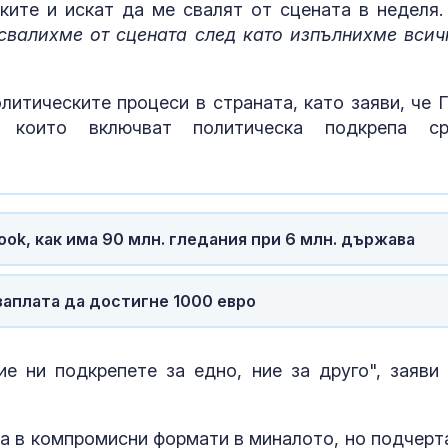
нките и искат да ме свалят от сцената в неделя.
свалихме от сцената след като изпълнихме всич
литическите процеси в страната, като заяви, че 
 които включват политическа подкрепа с
ok, как има 90 млн. гледания при 6 млн. държава
аплата да достигне 1000 евро
е ни подкрепете за едно, ние за друго", заяви 
ла в компромисни формати в миналото, но подчерта