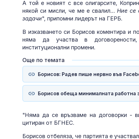
А той е новият с все олигарсите, Копри
някой си мисли, че ме е свалил…
Ние се 
задачи
", припомни лидерът на ГЕРБ.
В изказването си Борисов коментира и по
няма да участва в договорености,
институционални промени.
Още по темата
Борисов: Радев пише нервно във Facebo
Борисов обеща минималната работна з
"Няма да се връзваме на договорки - ви
цитиран от БГНЕС.
Борисов отбеляза, че партията е участва