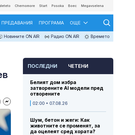
deteto
Chernomore
Start
Posoka
Boec
Megavselena
ПРЕДАВАНИЯ
ПРОГРАМА
ОЩЕ
Новините ON AIR
Радио ON AIR
Времето
ПОСЛЕДНИ
ЧЕТЕНИ
ев
Белият дом избра
затворените AI модели пред
отворените
02:00 • 07.08.26
Шум, бетон и жеги: Как
животните се променят, за
да оцелеят сред хората?