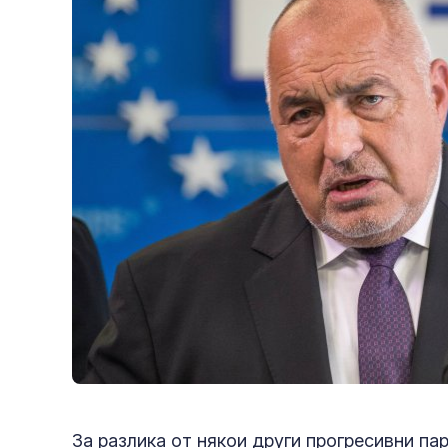
За разлика от някои други прогресивни п