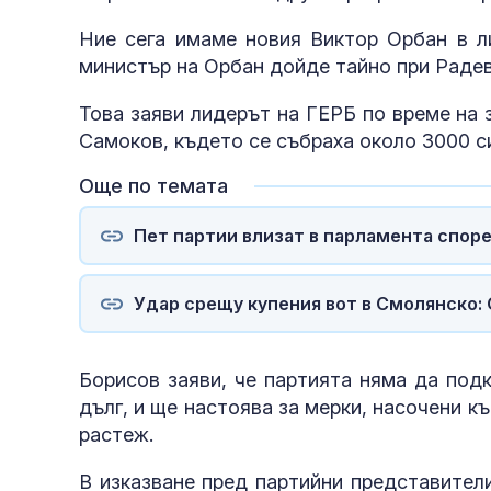
Ние сега имаме новия Виктор Орбан в л
министър на Орбан дойде тайно при Радев
Това заяви лидерът на ГЕРБ по време на 
Самоков, където се събраха около 3000 с
Още по темата
Пет партии влизат в парламента споре
Удар срещу купения вот в Смолянско: 
Борисов заяви, че партията няма да под
дълг, и ще настоява за мерки, насочени к
растеж.
В изказване пред партийни представител