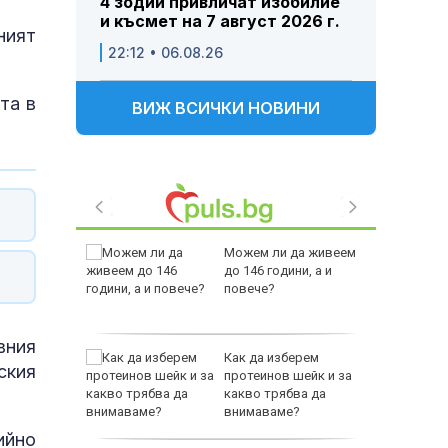
4 зодии привличат изобилие
и късмет на 7 август 2026 г.
ният
22:12 • 06.08.26
та в
ВИЖ ВСИЧКИ НОВИНИ
 Пратиха
Можем ли да живеем
ката”
до 146 години, а и
 облечен
повече?
ЕО 16+)
вния
Z-10 за
Как да изберем
ския
протеинов шейк и за
какво трябва да
тренират
внимаваме?
ийно