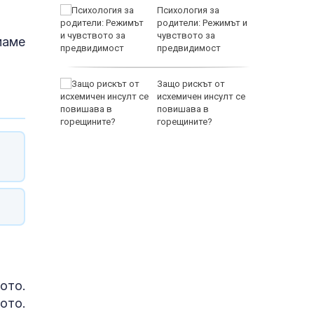
между
Психология за
а се
родители: Режимът и
 един
чувството за
маме
предвидимост
EUR
 по
Защо рискът от
йна за
исхемичен инсулт се
повишава в
горещините?
800 EUR
ото.
ото.