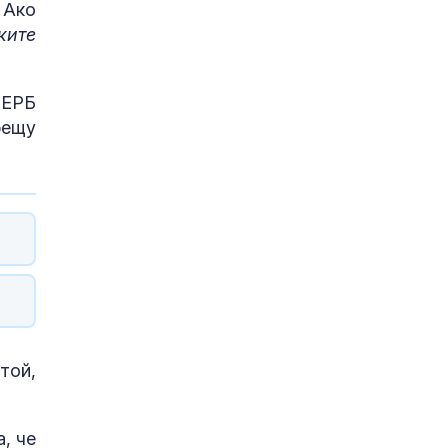
 Ако
ките
ГЕРБ
рещу
той,
, че