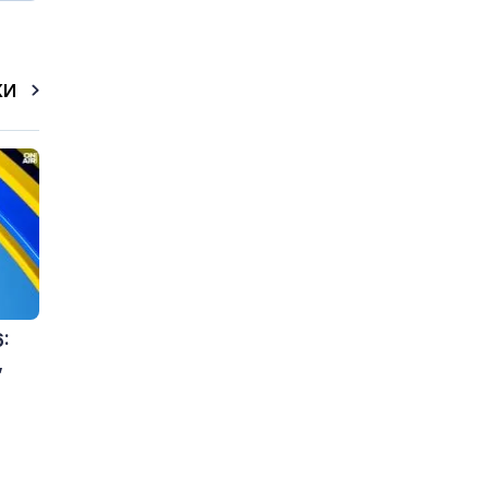
КИ
:
,