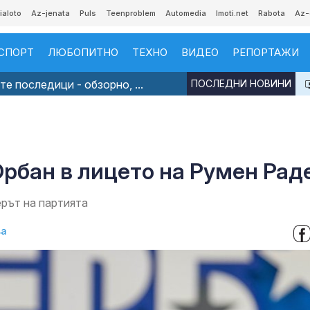
ialoto
Az-jenata
Puls
Teenproblem
Automedia
Imoti.net
Rabota
Az-
СПОРТ
ЛЮБОПИТНО
ТЕХНО
ВИДЕО
РЕПОРТАЖИ
е последици - обзорно, ...
ПОСЛЕДНИ НОВИНИ
6
рбан в лицето на Румен Рад
рът на партията
ва