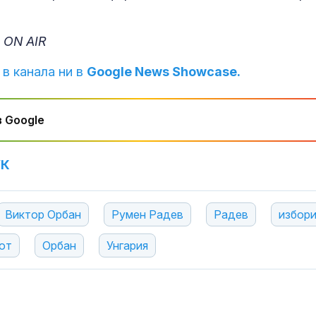
 ON AIR
 в канала ни в
Google News Showcase.
 Google
УК
Виктор Орбан
Румен Радев
Радев
избор
от
Орбан
Унгария