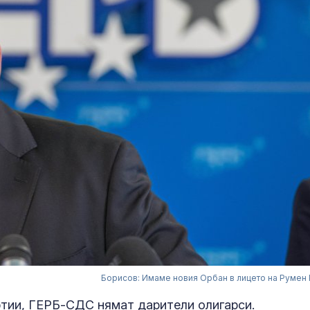
Борисов: Имаме новия Орбан в лицето на Румен
артии, ГЕРБ-СДС нямат дарители олигарси.