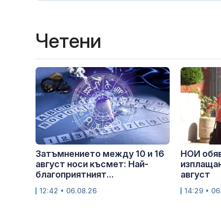
Четени
Затъмнението между 10 и 16
НОИ обяв
август носи късмет: Най-
изплащан
благоприятният...
август
12:42 • 06.08.26
14:29 • 06