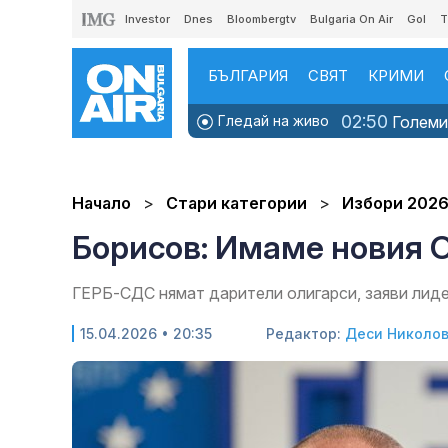
Investor
Dnes
Bloombergtv
Bulgaria On Air
Gol
T
БЪЛГАРИЯ
СВЯТ
КРИМИ
02:50
Гледай на живо
Големит
Начало
Стари категории
Избори 202
Борисов: Имаме новия О
ГЕРБ-СДС нямат дарители олигарси, заяви лиде
15.04.2026 • 20:35
Редактор:
Деси Николо